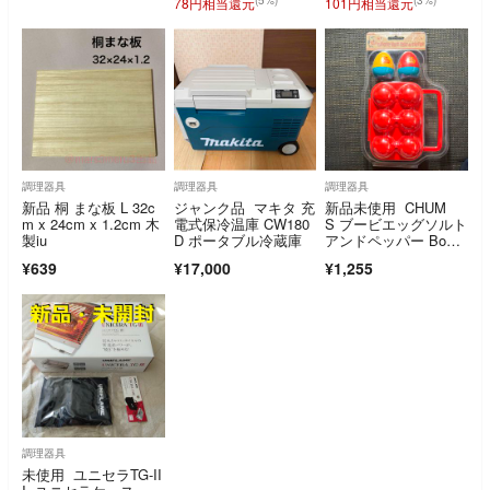
78円相当還元
101円相当還元
調理器具
調理器具
調理器具
新品 桐 まな板 L 32c
ジャンク品 マキタ 充
新品未使用 CHUM
m x 24cm x 1.2cm 木
電式保冷温庫 CW180
S ブービエッグソルト
製iu
D ポータブル冷蔵庫
アンドペッパー Boob
y Egg Salt & Peppe
¥639
¥17,000
¥1,255
r CH62-1812
調理器具
未使用 ユニセラTG-II