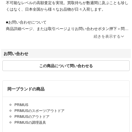
不可能なレベルの高額査定を実現。買取待ちが数週間に及ぶことも珍し
そのため、模様の出方や状態等が画像と実物とで完全には一致しない場合
くはなく、日本全国から様々なお品物が日々入荷します。
もございます。特価でのご案内につきご容赦下さいませ。
■お問い合わせについて
■カタログスペック
商品詳細ページ、または取引ページよりお問い合わせボタン押下＞問い
合わせフォームよりお問い合わせください。
※以下はメーカー公表のスペック値をそのままにご紹介するものです。表
続きを表示する
受付時間：11:00～18:00(火曜・水曜・土曜定休 その他臨時休業あり)
現・仕様・付属物の有無等、お品物現品との完全な一致をお約束するもの
※商品に関するお問合せの際は該当商品の「セカンドギア在庫コード」
ではございません。
お問い合わせ
をお伝えください。
例）セカンドギア在庫コード: ITQSCPTQN3I8
新開発のラミナー・フロー・バーナーテクノロジーを採用して全高を低く
この商品について問い合わせる
することで重心を下げ、一般的なシングルバーナーよりも高い安定性を実
■お取引について
現。堅牢かつ可動部を最小限に抑えたシンプルなデザインにより、直感的
当店はラクマの規約に則り営業させて頂いております。
に素早く使用でき、長期にわたるハードな使用における破損のリスクも減
特定のお客様に対するお取り置きや専用ページには対応できかねます。
らしています。出力：2.6kW/2,200kcal/h（Tガス使用時）、ガス消費量：
同一ブランドの商品
またお問い合わせの有無に関わらず、ご購入は先着順とさせて頂いてお
183g/h、燃焼時間：約75分（IP-250タイプガス使用時）、ゴトク径：Φ11
ります。
0mm、収納サイズ：9.5×7.1×9.0cm、本体重量：113g。圧電点火装置は装
PRIMUS
備しておりません。
PRIMUSのスポーツ/アウトドア
■送料・発送方法について
PRIMUSのアウトドア
送料は原則当店で負担させて頂きます。サイズの小さな商品については
PRIMUSの調理器具
『ネコポス』で、ネコポスで対応できないサイズの商品については『宅