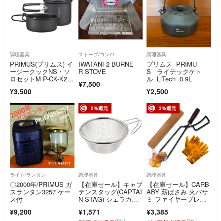
調理器具
ストーブ/コンロ
調理器具
PRIMUS(プリムス) イ
IWATANI 2 BURNE
プリムス PRIMU
ージークックNS・ソ
R STOVE
S ライテックケト
ロセットM P-CK-K20
ル LiTech 0.9L
¥7,500
2…
¥3,500
¥2,500
5%還元
3%還元
ライト/ランタン
調理器具
調理器具
〇2000年/PRIMUS ガ
【在庫セール】キャプ
【在庫セール】CARB
スランタン3257 ケー
テンスタッグ(CAPTAI
ABY 薪ばさみ 火バサ
ス付
N STAG) シェラカッ
ミ ファイヤープレー
プ ザル
ストング 炭ば
¥9,200
¥1,571
¥3,385
(5%)
(3%)