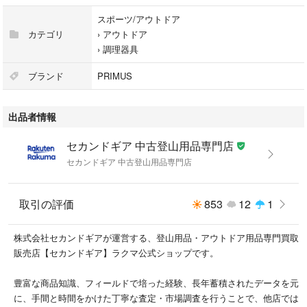
スポーツ/アウトドア
・カラー系統: シルバー系
カテゴリ
›
アウトドア
›
調理器具
■コンディション
ブランド
PRIMUS
・グレード: 未使用
出品者情報
※グレーディング目安
├ 新品：当店オリジナル製品
セカンドギア 中古登山用品専門店
├ 未使用：新古品
セカンドギア 中古登山用品専門店
├ 中古S：新品同様
├ 中古A：美中古
├ 中古B：良い状態の中古
取引の評価
853
12
1
├ 中古C：通常使用可能な中古
└ 中古D：通常使用困難な中古
株式会社セカンドギアが運営する、登山用品・アウトドア用品専門買取
販売店【セカンドギア】ラクマ公式ショップです。
・コンディション詳細・備考:
こちらは小売店店頭展示品・陳列販売品等を含むアウトレット品です。
豊富な商品知識、フィールドで培った経験、長年蓄積されたデータを元
傷・汚れ・微物付着等が見受けられる場合がございます。また、同モデ
に、手間と時間をかけた丁寧な査定・市場調査を行うことで、他店では
ル・同カラーに限り、商品画像を共通で使用している場合がございます。