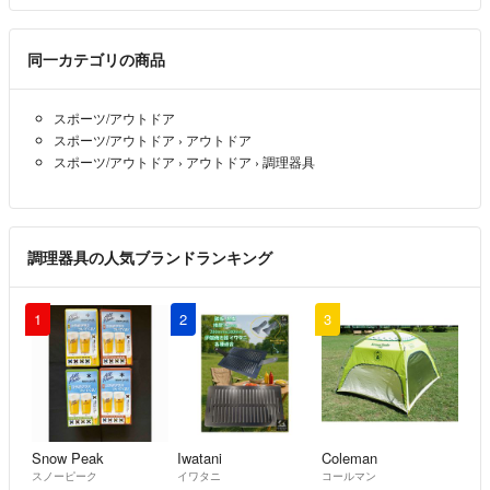
急便』での発送となります。なお、ラクマのシステムの都合上、『ネコ
ポス』対象の商品の場合、商品ページの発送方法欄には『ゆうパケッ
ト』と表示されております。ご了承下さい。
同一カテゴリの商品
■役務又は商品の引き渡し時期
スポーツ/アウトドア
『発送までの日数』は弊社営業日ベースです。基本的にはご注文確定の
スポーツ/アウトドア
›
アウトドア
翌営業日までに出荷させて頂いておりますが、定休日や突発的な臨時休
スポーツ/アウトドア
›
アウトドア
›
調理器具
業が発生する可能性もございます。『出荷はいつになるか？』『～日ま
でに必要だが間に合うか？』等のお問い合わせは、必ずご注文前にお願
い致します。
調理器具の人気ブランドランキング
▼特商法
https://fril.jp/ts/official/law/scg/
▼返品特約
1
2
3
https://fril.jp/ts/official/law/scg/#return_policy
Snow Peak
Iwatani
Coleman
スノーピーク
イワタニ
コールマン