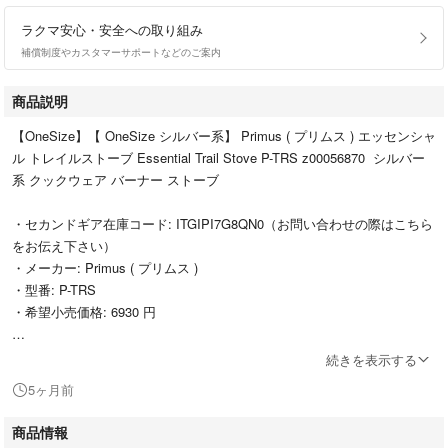
ラクマ安心・安全への取り組み
補償制度やカスタマーサポートなどのご案内
商品説明
【OneSize】【 OneSize シルバー系】 Primus ( プリムス ) エッセンシャ
ル トレイルストーブ Essential Trail Stove P-TRS z00056870 シルバー
系 クックウェア バーナー ストーブ
・セカンドギア在庫コード: ITGIPI7G8QN0（お問い合わせの際はこちら
をお伝え下さい）
・メーカー: Primus ( プリムス )
・型番: P-TRS
・希望小売価格: 6930 円
■サイズ情報
続きを表示する
5ヶ月前
・代表サイズ: OneSize
商品情報
■カラー