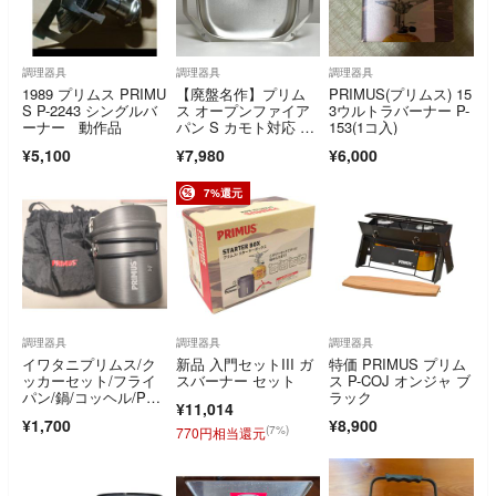
調理器具
調理器具
調理器具
1989 プリムス PRIMU
【廃盤名作】プリム
PRIMUS(プリムス) 15
S P-2243 シングルバ
ス オープンファイア
3ウルトラバーナー P-
ーナー 動作品
パン S カモト対応 直
153(1コ入)
置き鉄板 BBQ
¥5,100
¥7,980
¥6,000
7%還元
調理器具
調理器具
調理器具
イワタニプリムス/ク
新品 入門セットIII ガ
特価 PRIMUS プリム
ッカーセット/フライ
スバーナー セット
ス P-COJ オンジャ ブ
パン/鍋/コッヘル/PRI
ラック
¥11,014
MUS
¥1,700
¥8,900
(7%)
770円相当還元