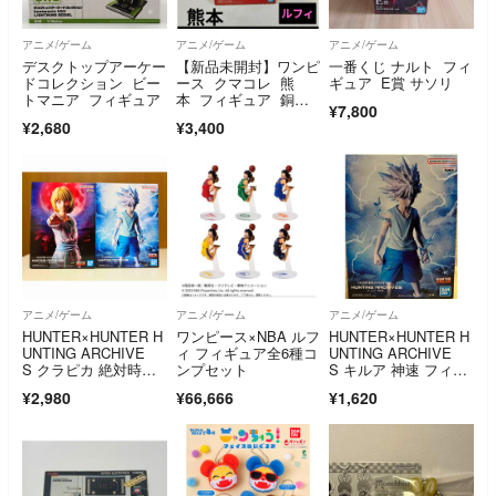
アニメ/ゲーム
アニメ/ゲーム
アニメ/ゲーム
デスクトップアーケー
【新品未開封】ワンピ
一番くじ ナルト フィ
ドコレクション ビー
ース クマコレ 熊
ギュア E賞 サソリ
トマニア フィギュア
本 フィギュア 銅
¥7,800
像 ルフィ KCF
¥2,680
¥3,400
アニメ/ゲーム
アニメ/ゲーム
アニメ/ゲーム
HUNTER×HUNTER H
ワンピース×NBA ルフ
HUNTER×HUNTER H
UNTING ARCHIVE
ィ フィギュア全6種コ
UNTING ARCHIVE
S クラピカ 絶対時
ンプセット
S キルア 神速 フィギ
間 キルア 神速 フィギ
ュア② ※中身のみ
¥2,980
¥66,666
¥1,620
ュア 2種セット