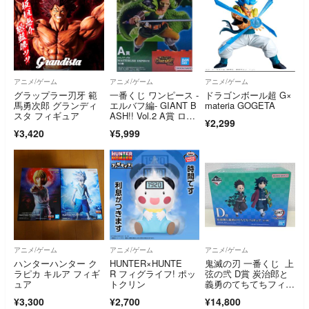
アニメ/ゲーム
アニメ/ゲーム
アニメ/ゲーム
グラップラー刃牙 範
一番くじ ワンピース -
ドラゴンボール超 G×
馬勇次郎 グランディ
エルバフ編- GIANT B
materia GOGETA
スタ フィギュア
ASH!! Vol.2 A賞 ロロ
¥2,299
ノア・ゾロ
¥3,420
¥5,999
アニメ/ゲーム
アニメ/ゲーム
アニメ/ゲーム
ハンターハンター ク
HUNTER×HUNTE
鬼滅の刃 一番くじ 上
ラピカ キルア フィギ
R フィグライフ! ポッ
弦の弐 D賞 炭治郎と
ュア
トクリン
義勇のてちてちフィギ
ュア
¥3,300
¥2,700
¥14,800