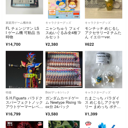
家庭用ゲーム機本体
キャラクターグッズ
キャラクターグッズ
FL チェンジマン LS
ニャンちゅう フェイ
モンチッチ めじるし
I ゲーム機 可動品 当
スぬいぐるみ全4種フ
アクセサリー2 チムた
時物
ルセット
ん イエローver.
¥14,700
¥2,380
¥622
特撮
Box/デッキ/パック
キャラクターグッズ
S.H.Figuarts パラドク
ガンダムカードゲー
たまごっち パラダイ
スパーフェクトノック
ム Newtype Rising 1b
ス めじるしアクセサ
アウトゲーマーレベル
ox分 24パック
リー まめっち ポチっ
99
ち
¥16,799
¥3,580
¥1,399