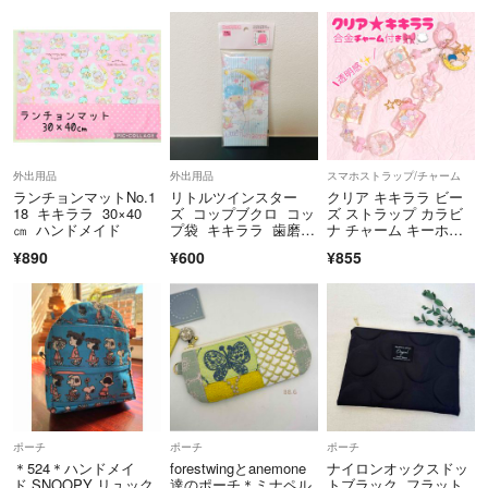
外出用品
外出用品
スマホストラップ/チャーム
ランチョンマットNo.1
リトルツインスター
クリア キキララ ビー
18 キキララ 30×40
ズ コップブクロ コッ
ズ ストラップ カラビ
㎝ ハンドメイド
プ袋 キキララ 歯磨き
ナ チャーム キーホル
袋 ポーチ
ダー 透明 リオ リトル
¥890
¥600
¥855
ツインスターズ 星 透
明感 リボン 合金
ポーチ
ポーチ
ポーチ
＊524＊ハンドメイ
forestwingとanemone
ナイロンオックスドッ
ド SNOOPY リュック
達のポーチ＊ミナペル
トブラック フラット