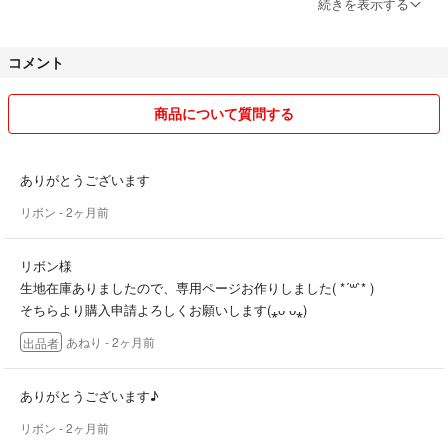
続きを表示する
くお願いいたします(⋆ᴗ͈ˬᴗ͈)”
コメント
※最近コメント逃げの方が多いです。
プロフィールを見れば分かる質問がほとんどです。
それでもお応えはしているのですけれど、そのまま放置の方がいます(>
商品について質問する
_<)
数時間後コメント削除させて頂きます。
ありがとうございます
※購入申請されてお支払いされない方には☔評価させて頂きます。(支払
リボン
- 2ヶ月前
い期限の間が無駄になりますので(>_<))
※専用ページをお作りしても何のご連絡もない時は翌日削除させていた
リボン様
だきます(>_<)
生地在庫ありましたので、専用ページお作りしました( *´꒳`* )
そちらより購入申請よろしくお願いします(⁎ᴗ ᴗ⁎)
～インナーマスクについて～
あねり
- 2ヶ月前
出品者
どのインナーマスクにも上下にステッチを入れております。
インナーマスクは丁寧な縫製を心掛けています。
ありがとうございます♪
外側から内側のガーゼ生地が見えないようにキセを掛け綺麗に仕上がる
リボン
- 2ヶ月前
よう上下にステッチをかけています。