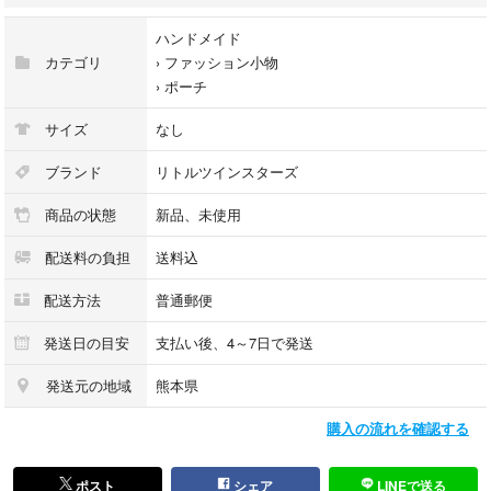
ハンドメイド
ー素材ー
カテゴリ
›
ファッション小物
表生地…オックス
›
ポーチ
内生地…ツイル
サイズ
なし
表生地の裏側に接着芯を貼っています
ブランド
リトルツインスターズ
⭐️⭐️⭐️⭐️⭐️⭐️⭐️⭐️⭐️⭐️⭐️⭐️⭐️⭐️⭐️⭐️⭐️
商品の状態
新品、未使用
素人のハンドメイドです🧵
配送料の負担
送料込
既製品のような完璧なものではありませんけど、仕上げのアイロンまで丁
寧に行っております✨
配送方法
普通郵便
ご理解いただける方とのご縁をお待ちしております( *´꒳`* )
発送日の目安
支払い後、4～7日で発送
#ハンドメイドポーチ #リトルツインスターズポーチ #ファスナーポーチ #
発送元の地域
熊本県
小物入れ #タック入りポーチ #化粧ポーチ #キキララ #リトルツインスタ
ーズ
購入の流れを確認する
ポスト
シェア
LINEで送る