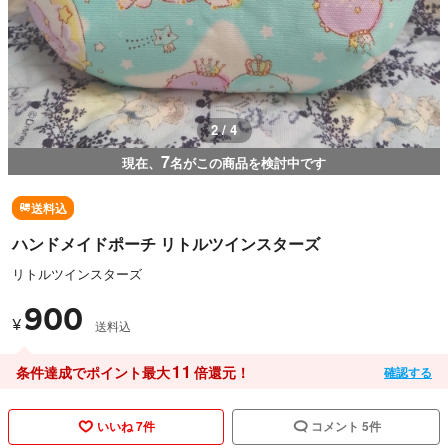
3 / 4
7
現在、
名がこの商品を検討中です
送料込
ハンドメイドポーチ リトルツインスターズ
リトルツインスターズ
900
¥
送料込
11
条件達成でポイント最大
倍還元！
確認する
いいね 7件
コメント 5件