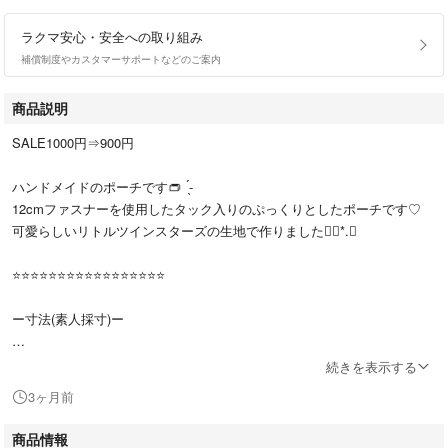
ラクマ安心・安全への取り組み
補償制度やカスタマーサポートなどのご案内
商品説明
SALE1000円⇒900円
ハンドメイドのポーチです👝 ̖́-
12cmファスナーを使用したタック入りのぷっくりとしたポーチです♡
可愛らしいリトルツインスターズの生地で作りました❁⃘*.ﾟ
⭐️⭐️⭐️⭐️⭐️⭐️⭐️⭐️⭐️⭐️⭐️⭐️⭐️⭐️⭐️⭐️⭐️
ー寸法(素人採寸)ー
縦…約11cm
続きを表示する
横…約15cm(1番長い所)
3ヶ月前
マチ…約3.5cm
ファスナー部…12cm
商品情報