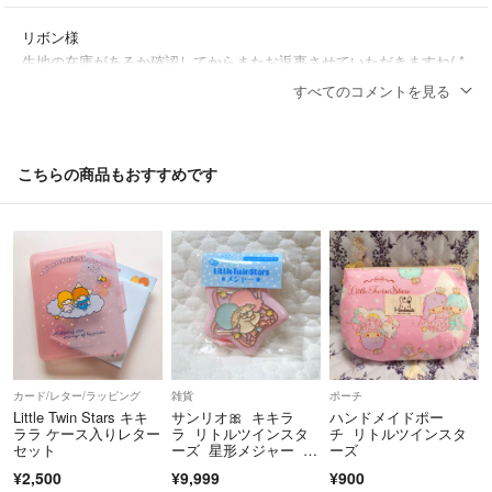
リボン様
また、お洗濯の際はネットに入れてからお願い致します。
生地の在庫があるか確認してからまたお返事させていただきますね( *
´꒳`* )
すべてのコメントを見る
～お願い～
あねり
- 2ヶ月前
出品者
丁寧を心掛けてはいますが、素人のハンドメイドですのでズレなど生じ
る事があることをご理解いただけますと有難く思います。
こちらの商品もおすすめです
コメント失礼します。
こちらの商品、「ハンドメイド」の真ん中のタグ無しで作成出来ない
発送は普通郵便のみですので、追跡などはできません。ご了承の上の購
でしょうか？
入よろしくお願いいたします。
発送後の郵便トラブルについては基本的には責任負えません。
リボン
- 2ヶ月前
また発送までの期日を4～7日にしておりますけど、発送準備が出来次
第発送させていただきます。
カード/レター/ラッピング
雑貨
ポーチ
Little Twin Stars キキ
サンリオ🎀 キキラ
ハンドメイドポー
ララ ケース入りレター
ラ リトルツインスタ
チ リトルツインスタ
セット
ーズ 星形メジャー レ
ーズ
トロ 激レア
¥2,500
¥9,999
¥900