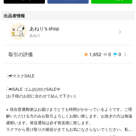
出品者情報
あねり's shop
あねり
取引の評価
1,652
0
0
- ̗̀📢マスクSALE
- ̗̀📢SALE ゴム(白)付けSALE中
(お子様のお顔に合わせて結んで下さい)
※ 現在普通郵便はお届けまでとても時間がかかっているようです。ご理
解いただける方のみお取引よろしくお願い致します。お急ぎの方は御遠
慮願います。発送通知は必ず発送後に致します。
ラクマから受け取りの催促がきてもお気になさらないでください。私の
方の受け取り評価は急ぎませんので届いてからお時間のある時によろし