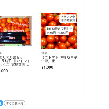
菜
野菜
どり旬野菜セッ
ミニトマト 1kg 岐阜県
 長茄子 甘いトマト
中津川産
ックス 家庭菜園 栽
¥1,390
期間中農薬不使用
,000
T
送
すぐに購入可