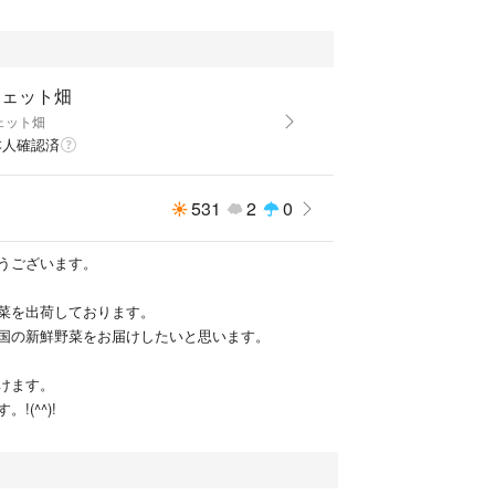
シェット畑
ェット畑
本人確認済
531
2
0
うございます。
菜を出荷しております。
国の新鮮野菜をお届けしたいと思います。
けます。
!(^^)!