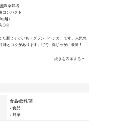
無農薬栽培
ンパクト
g超）
K!
てた新じゃがいも（グランドペチカ）です。人気急
味とコクがあります。!(^^)! 肉じゃがに最適！
て発送させて頂きます。形や大きさはバラバラで
続きを表示する
真が実物です）ご理解下さい。
のでお子様にも安心してお召し上がり頂けます。
トいっぱい1.2kg以上で箱詰めしますので配送中の痛
い。
食品/飲料/酒
›
食品
›
野菜