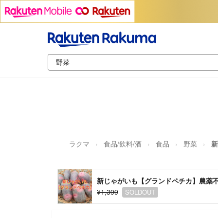
ラクマ
食品/飲料/酒
食品
野菜
新
新じゃがいも【グランドペチカ】農薬
¥1,399
SOLDOUT