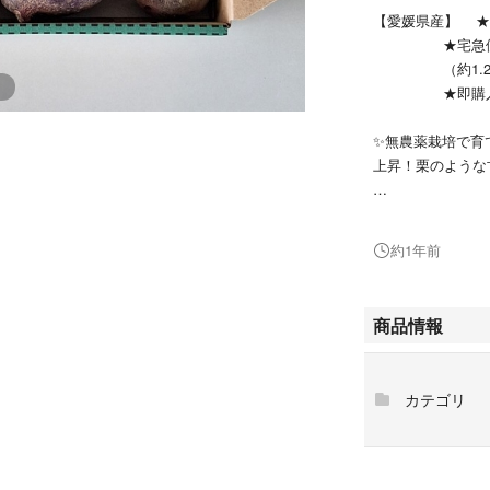
【愛媛県産】 ★
★宅急便コ
（約1.2k
★即購入O
✨無農薬栽培で育
上昇！栗のような甘
✨軽く土を落とし
す。（2枚目の写
約1年前
✨無農薬栽培です
商品情報
✨宅急便コンパク
み等はご理解下さ
カテゴリ
#無農薬野菜
#肉じゃが
#新じゃがいも
#デストロイヤー