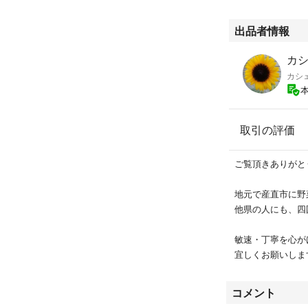
#ポテトチップス
#ポテトサラダ
出品者情報
#じゃがバター
カ
カシ
取引の評価
ご覧頂きありがと
地元で産直市に野
他県の人にも、四
敏速・丁寧を心が
宜しくお願いします。
コメント