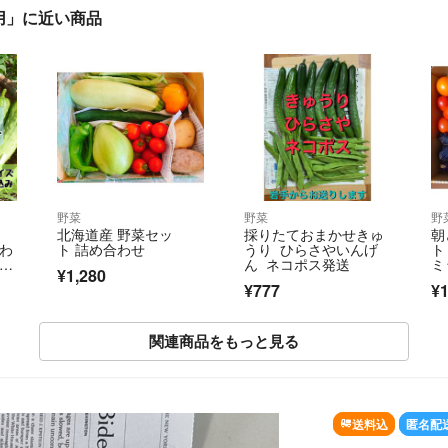
用」に近い商品
野菜
野菜
野
北海道産 野菜セッ
採りたておまかせきゅ
朝
合わ
ト 詰め合わせ
うり ひらさやいんげ
ト
4〜
ん ネコポス発送
ミ
¥1,280
》
培
¥777
¥1
関連商品をもっと見る
SOLD OU
送料込
匿名配