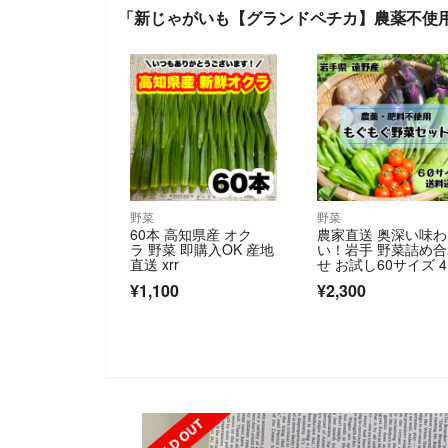
「新じゃがいも【グランドペチカ】農薬不使
野菜
野菜
60本 高知県産 オク
農家直送 奥深い味わ
ラ 野菜 即購入OK 産地
い！岩手 野菜詰め
直送 xrr
せ お試し60サイズ 
6種類《農薬不使用
¥1,100
¥2,300
SOLD OUT