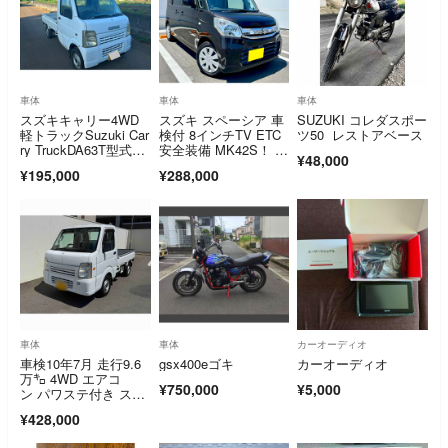
車体
車体
車体
スズキキャリー4WD
スズキ スペーシア 車
SUZUKI コレダスポー
軽トラックSuzuki Car
検付 8インチTV ETC
ツ50 レストアベース
ry TruckDA63T型式K6
安全装備 MK42S！ 軽
¥48,000
A エンジン
自動車
¥195,000
¥288,000
車体
車体
カーオーディオ
車検10年7月 走行9.6
gsx400eゴキ
カーオーディオ
万㌔ 4WD エアコ
¥750,000
¥5,000
ン パワステ付き スズ
キ キャリイ トラック
¥428,000