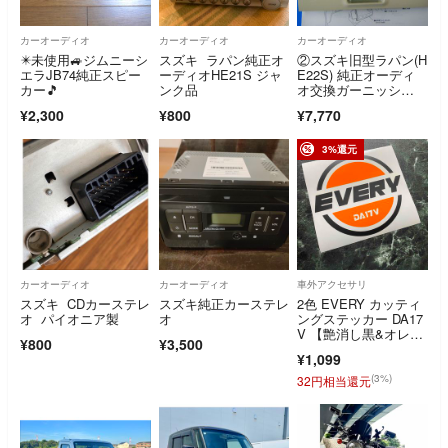
カーオーディオ
カーオーディオ
カーオーディオ
✴️未使用🚙ジムニーシ
スズキ ラパン純正オ
②スズキ旧型ラパン(H
エラJB74純正スピー
ーディオHE21S ジャ
E22S) 純正オーディ
カー🎵
ンク品
オ交換ガーニッシ
ュ （アイボリー）
¥2,300
¥800
¥7,770
3%還元
カーオーディオ
カーオーディオ
車外アクセサリ
スズキ CDカーステレ
スズキ純正カーステレ
2色 EVERY カッティ
オ パイオニア製
オ
ングステッカー DA17
V 【艶消し黒&オレン
¥800
¥3,500
ジ】 カラー&型式変更
¥1,099
可能 エブリイ
(3%)
32円相当還元