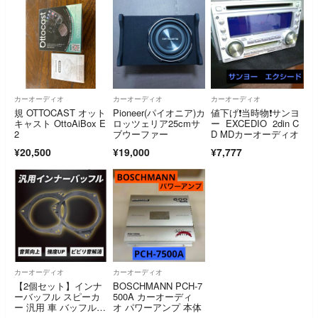
カーオーディオ
カーオーディオ
カーオーディオ
規 OTTOCAST オット
Pioneer(パイオニア)カ
値下げ❗当時物❗サンヨ
キャスト OttoAiBox E
ロッツェリア25cmサ
ー EXCEDIO 2din C
2
ブウーファー
D MDカーオーディオ
¥20,500
¥19,000
¥7,777
カーオーディオ
カーオーディオ
【2個セット】インナ
BOSCHMANN PCH-7
ーバッフル スピーカ
500A カーオーディ
ー 汎用 車 バッフルボ
オ パワーアンプ 本体
ード カー