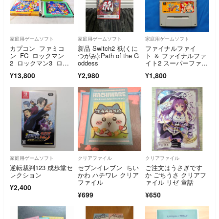
家庭用ゲームソフト
家庭用ゲームソフト
家庭用ゲームソフト
カプコン ファミコ
新品 Switch2 祇(くに
ファイナルファイ
ン FC ロックマン
つがみ):Path of the G
ト ＆ ファイナルファ
2 ロックマン3 ロッ
oddess
イト2 スーパーファミ
クマン4 ロックマン
コン カプコン
¥13,800
¥2,980
¥1,800
5 セット
家庭用ゲームソフト
クリアファイル
クリアファイル
逆転裁判123 成歩堂セ
セブンイレブン ちい
ご注文はうさぎです
レクション
かわ ハチワレ クリア
か ごちうさ クリアフ
ファイル
ァイル リゼ 童話
¥2,400
¥699
¥650