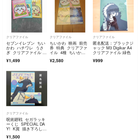
クリアファイル
クリアファイル
クリアファイル
セブンイレブン ちい
ちいかわ 映画 前売
匿名配送：ブラックジ
かわ ハチワレ うさ
券 特典 クリアファ
ャック M3 Digikar A4
ぎ クリアファイル 3
イル 4種 ちいか
クリアファイル 緑色
種
わ ハチワレ うさ
¥1,499
¥2,580
¥999
ぎ 洞窟 セット
クリアファイル
呪術廻戦 セガラッキ
ーくじ SPECIAL DA
Y! K賞 描き下ろしク
リアファイル＆ステッ
¥1,500
カーセット 五条悟