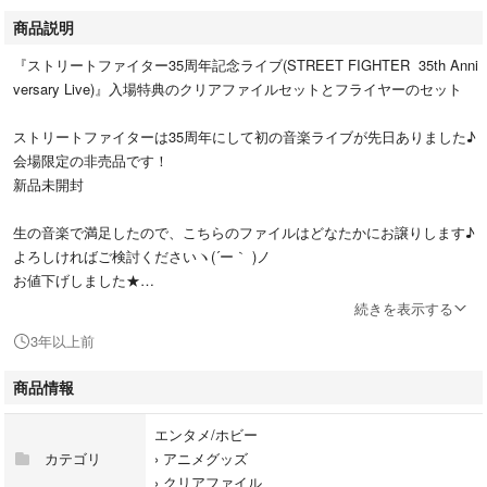
商品説明
『ストリートファイター35周年記念ライブ(STREET FIGHTER 35th Anni
versary Live)』入場特典のクリアファイルセットとフライヤーのセット
ストリートファイターは35周年にして初の音楽ライブが先日ありました♪
会場限定の非売品です！
新品未開封
生の音楽で満足したので、こちらのファイルはどなたかにお譲りします♪
よろしければご検討くださいヽ(´ー｀ )ノ
お値下げしました★
続きを表示する
3年以上前
・クリアファイル2枚セット・全面LIVE限定描き下ろしイラスト（未開
封）
商品情報
・フライヤー （A4サイズ・両面カラー印刷）の2点をお付けします(*^^*)
エンタメ/ホビー
カテゴリ
›
アニメグッズ
›
クリアファイル