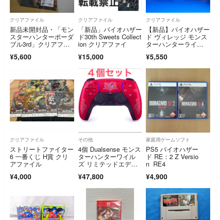
クリアファイル
クリアファイル
クリアファイル
新品未開封品・「モン
「新品」バイオハザー
【新品】バイオハザー
スターハンターポーダ
ド30th Sweets Collect
ド ヴィレッジ モンス
ブル3rd」クリアファ
ion クリアファイ
ターハンターライ
イル
ズ 両面クリアファイ
¥5,600
¥15,000
¥5,550
ル
クリアファイル
その他
家庭用ゲームソフト
ストリートファイター
4個 Dualsense モンス
PS5 バイオハザー
6 一番くじ H賞 クリ
ターハンターワイル
ド RE：2 Z Versio
アファイル
ズ リミテッドエディ
n RE4
ション PlayStation
¥4,000
¥47,800
¥4,900
5 プレイステーション
5