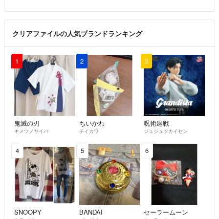
クリアファイルの人気ブランドランキング
1
2
3
鬼滅の刃
ちいかわ
呪術廻戦
キメツノヤイバ
チイカワ
ジュジュツカイセン
4
5
6
SNOOPY
BANDAI
セーラームーン