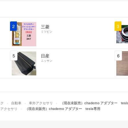
2
3
三菱
ミツビシ
5
日産
6
ニッサン
イク
自動車
車外アクセサリ
（現在未販売）chademo アダプター tesl
外アクセサリ
（現在未販売）chademo アダプター tesla専用