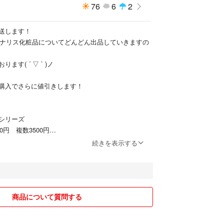
76
6
2
送します！
品とナリス化粧品についてどんどん出品していきますの
す( ´ ▽ ` )ノ
購入でさらに値引きします！
ドシリーズ
0円 複数3500円
単品5000円 複数4500円
続きを表示する
00円 複数5000円
商品について質問する
品