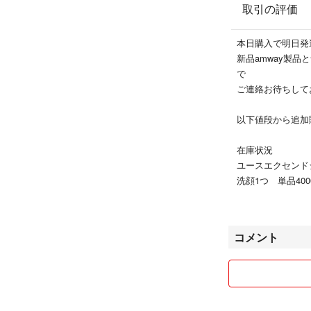
取引の評価
本日購入で明日発
新品amway製
で
ご連絡お待ちしておりま
以下値段から追加
在庫状況
ユースエクセン
洗顔1つ 単品400
シートマスク3つ 
ハイドラ
コメント
美容液2つ 単品55
インテンシブプロ
美容液3つ 単