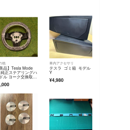
の他
車内アクセサリ
美品】Tesla Mode
テスラ ゴミ箱 モデル
 3 純正ステアリングハ
Y
ドル ヨーク交換取外
¥4,980
,000