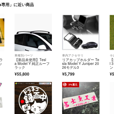
sla専用」に近い商品
車種別パーツ
車内アクセサリ
そ
ラ
【新品未使用】Tesl
リアカップホルダー Te
【
ッ
a Model Y 純正ルーフ
sla Model Y Juniper 20
l
ラック
26モデル3
ン
し
¥55,800
¥5,799
¥5
3%還元