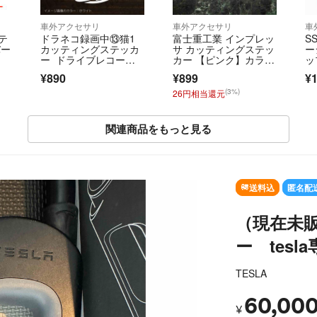
車外アクセサリ
車外アクセサリ
車
面テ
ドラネコ録画中⑬猫1
富士重工業 インプレッ
S
バー
カッティングステッカ
サ カッティングステッ
ー
ー ドライブレコーダ
カー 【ピンク】カラー
ッ
ー・ドラレコ
&車種変更可能 スバル
ッ
¥890
¥899
¥1
インプレッサ
(3%)
26円相当還元
関連商品をもっと見る
SOLD OUT
送料込
匿名配
（現在未販
ー tesl
TESLA
60,00
¥