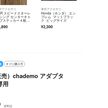
外アクセサリ
車外アクセサリ
SR スピードスターレ
Honda（ホンダ） エン
シング センターキャ
ブレム マットブラッ
プステッカー４枚セ
ク ビッグサイズ
ト シルバー
,890
¥2,300
送
すぐに購入可
売）chademo アダプタ
a専用
0
送料込