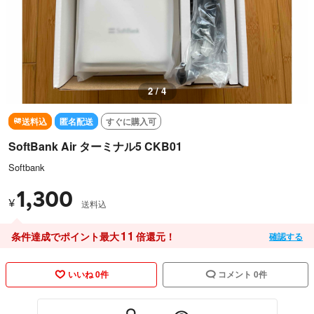
2 / 4
送料込
匿名配送
すぐに購入可
SoftBank Air ターミナル5 CKB01
Softbank
1,300
¥
送料込
11
条件達成でポイント最大
倍還元！
確認する
いいね 0件
コメント 0件