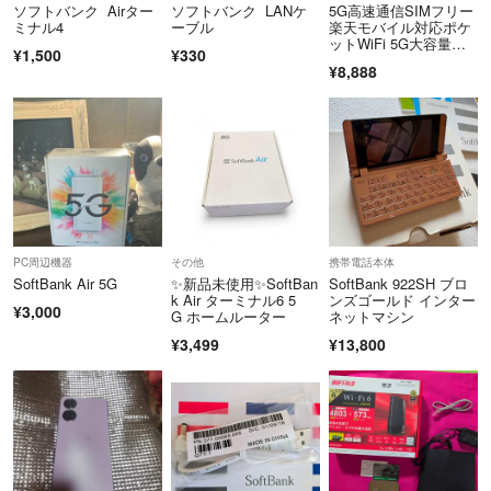
ソフトバンク Airター
ソフトバンク LANケ
5G高速通信SIMフリー
ミナル4
ーブル
楽天モバイル対応ポケ
ットWiFi 5G大容量バ
¥1,500
¥330
ッテリー
¥8,888
PC周辺機器
その他
携帯電話本体
SoftBank Air 5G
✨新品未使用✨SoftBan
SoftBank 922SH ブロ
k Air ターミナル6 5
ンズゴールド インター
¥3,000
G ホームルーター
ネットマシン
¥3,499
¥13,800