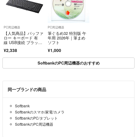
PC周辺機器
PC周辺機器
【人気商品】バッファ
筆ぐるめ32 特別版 午
ロー キーボード 有
年用 2026年｜筆まめ
線 USB接続 ブラッ
ソフト
ク BSKBU14
¥2,338
¥1,000
SoftbankのPC周辺機器のおすすめ
同一ブランドの商品
Softbank
Softbankのスマホ/家電/カメラ
SoftbankのPC/タブレット
SoftbankのPC周辺機器