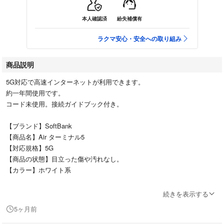
本人確認済
紛失補償有
ラクマ安心・安全への取り組み
商品説明
5G対応で高速インターネットが利用できます。
約一年間使用です。
コード未使用。接続ガイドブック付き。
【ブランド】SoftBank
【商品名】Air ターミナル5
【対応規格】5G
【商品の状態】目立った傷や汚れなし。
【カラー】ホワイト系
中古品、自宅保管をご理解の上でご購入をお願い致します。
続きを表示する
本体上部にシールの跡あり、画像４枚目でご確認下さい。
5ヶ月前