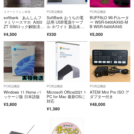
スマートフォン本体
PC周辺機器
PC周辺機器
softbank あんしんフ
SoftBank おうちの電
BUFFALO Wi-Fiルータ
ァミリースマホ A303
話用 USB電源ケーブ
ー WSR-5400AX6S-M
ZT SIMロック解除済SI
ル ホワイト 新品未使
B WSR-5400AX6S
Mフリー
用
¥4,500
¥330
¥5,000
PC周辺機器
PC周辺機器
PC周辺機器
Windows 11 Home パ
Microsoft Office2021 1
ATEM Mini Pro ISO ア
ッケージ版 日本語版
PC for Mac 最新OSに
ダプター付き
対応
¥3,800
¥48,000
¥1,380