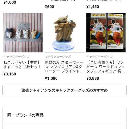
¥1,000
¥600
¥1,450
キャラクターグッズ
キャラクターグッズ
キャラクターグッズ
ねこようかい【中古】
開封のみ スターウォー
【早い者勝ち★】ワン
ますこっと 4種セット
ズ マンダロリアン&グ
ピース ワールドコレク
ローグー ブラインドア
タブルフィギュア 宴
¥3,160
クリルスタンド 青
1 ジンベエ 2個
¥1,390
¥3,888
読売ジャイアンツのキャラクターグッズのおすすめ
同一ブランドの商品