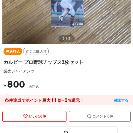
1 / 2
送料込
すぐに購入可
カルビー プロ野球チップス3枚セット
読売ジャイアンツ
800
¥
送料込
11
2
条件達成でポイント最大
倍+
%還元！
確認する
いいね 0件
コメント 0件