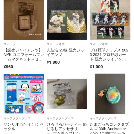
スポーツ
スポーツ選手
スポーツ選手
【読売ジャイアンツ】
丸佳浩 20枚 読売ジャ
プロ野球チップス 202
NPB ユニフォームフレ
イアンツ
3 2024 プロ野球カー
ームマグネット～セン
ド 読売ジャイアン
¥1,800
トラル・リーグ
ツ 巨人
¥960
¥1,000
キャラクターグッズ
キャラクターグッズ
キャラクターグッズ
サンリオ当たりくじ ペ
けろけろパーティー め
たまごっちコレクタブ
ックル
じるしアクセサリ
ルズ 30th Anniversar
ー ポムポムプリン
y Vol.1(1個)ポチっち