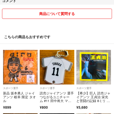
コメント
商品について質問する
こちらの商品もおすすめです
スポーツ選手
スポーツ選手
スポーツ選手
新品 坂本勇人 ジャイ
読売ジャイアンツ 選手
【希少】巨人 読売ジャ
アンツ 岐阜 限定 タオ
つながるユニチャー
イアンツ 王貞治 栄光
ル
ム #11 田中将大 マー
と苦闘の記録 8ミリ 映
君
画 NHK
¥899
¥800
¥5,680