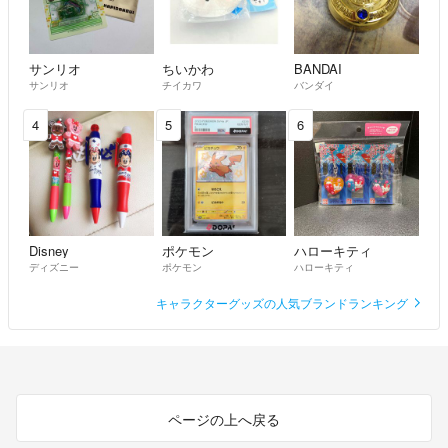
サンリオ
ちいかわ
BANDAI
サンリオ
チイカワ
バンダイ
4
5
6
Disney
ポケモン
ハローキティ
ディズニー
ポケモン
ハローキティ
キャラクターグッズの人気ブランドランキング
ページの上へ戻る