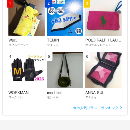
1
2
3
Wpc.
TEIJIN
POLO RALPH LAUREN
ダブルピーシー
テイジン
ポロラルフローレン
4
5
6
WORKMAN
mont bell
ANNA SUI
ワークマン
モンベル
アナスイ
傘の人気ブランドランキング