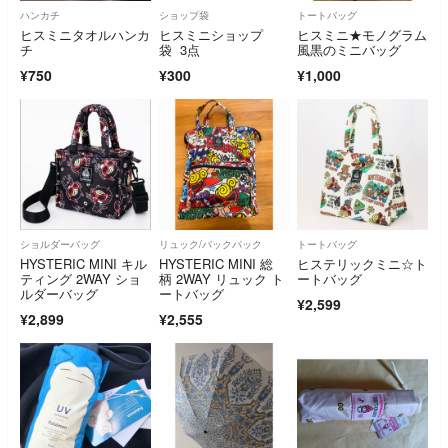
ハンカチ
ショップ袋
トートバッグ
ヒスミニタオルハンカ
ヒスミニショップ
ヒスミニ★モノグラム
チ
袋 3点
風黒のミニバッグ
¥750
¥300
¥1,000
ショルダーバッグ
リュック/バックパック
トートバッグ
HYSTERIC MINI キル
HYSTERIC MINI 総
ヒステリックミニ☆ト
ティング 2WAY ショ
柄 2WAY リュック ト
ートバッグ
ルダーバッグ
ートバッグ
¥2,599
¥2,899
¥2,555