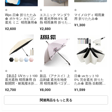
傘
傘
傘
Wpc.日傘 折りたたみ
エスニック マンダラ
マイメロディ 晴雨兼
傘 ポケモン カビゴン
柄 遮光率99.9％ 遮
用 折りたたみ傘
遮光 ミニ 晴雨兼用傘
熱 晴雨兼用 折りたた
¥1,300
み傘 日傘
¥2,600
¥2,880
傘
傘
傘
【新品】UVカット100
新品 《アナスイ》上
日傘 uvカット10
遮光遮熱 晴雨兼用 自
品刺繍 遮光生地使
0% 完全遮光 折りた
動開閉・耐風撥水折り
用 晴雨兼用パゴダ長
たみ傘 遮熱 自動開
たたみ傘
傘 雨傘 日傘
閉 コンパクト 折り畳
¥2,700
¥8,000
¥1,599
み日傘 紫外線遮断 耐
風撥水 晴雨兼用
関連商品をもっと見る