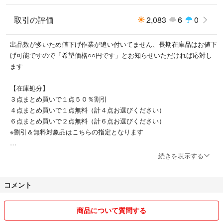
取引の評価
2,083
6
0
出品数が多いため値下げ作業が追い付いてません、長期在庫品はお値下
げ可能ですので「希望価格○○円です」とお知らせいただければ応対し
ます
【在庫処分】
３点まとめ買いで１点５０％割引
４点まとめ買いで１点無料（計４点お選びください）
６点まとめ買いで２点無料（計６点お選びください）
※割引＆無料対象品はこちらの指定となります
ばら売り、当日発送OK！質問やご不明点はいつでもお問い合わせくだ
続きを表示する
さい
コメント
◎喫煙者なし、ペット飼育はしてません
◎以下は対応いたしかねます🙇
商品について質問する
販売終了品／出品数以上の在庫問い合わせ