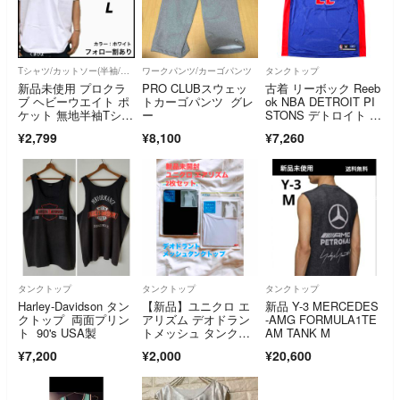
Tシャツ/カットソー(半袖/袖なし)
ワークパンツ/カーゴパンツ
タンクトップ
新品未使用 プロクラ
PRO CLUBスウェッ
古着 リーボック Reeb
ブ ヘビーウエイト ポ
トカーゴパンツ グレ
ok NBA DETROIT PI
ケット 無地半袖Tシャ
ー
STONS デトロイト ピ
ツ 白 L
ストンズ メッシュ V
¥2,799
¥8,100
¥7,260
ネック ゲームシャ
ツ レプリカユニフォ
ーム メンズM相当/ea
a662658
タンクトップ
タンクトップ
タンクトップ
Harley-Davidson タン
【新品】ユニクロ エ
新品 Y-3 MERCEDES
クトップ 両面プリン
アリズム デオドラン
-AMG FORMULA1TE
ト 90's USA製
トメッシュ タンクト
AM TANK M
ップ メンズLサイ
¥7,200
¥2,000
¥20,600
ズ 白＋黒 計2枚セッ
ト