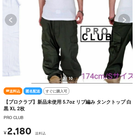
3 / 10
送料込
匿名配送
すぐに購入可
【プロクラブ】新品未使用 5.7oz リブ編み タンクトップ 白
黒 XL 2枚
PRO CLUB
2,180
¥
送料込