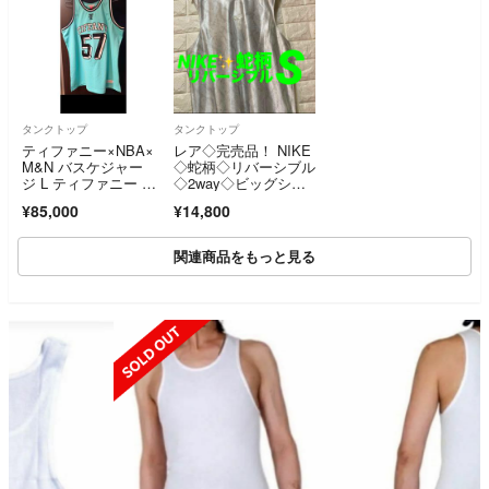
タンクトップ
タンクトップ
ティファニー×NBA×
レア◇完売品！ NIKE
M&N バスケジャー
◇蛇柄◇リバーシブル
ジ L ティファニー タ
◇2way◇ビッグシル
ンクトップ
エット◇刺繍入り◇タ
¥85,000
¥14,800
ンクトップ メンズS
関連商品をもっと見る
SOLD OUT