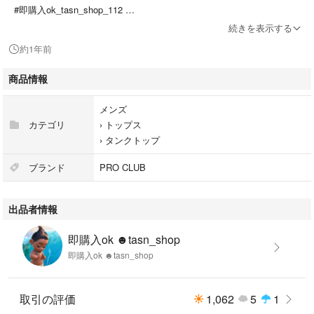
#即購入ok_tasn_shop_112
続きを表示する
✋その他の出品商品は↓より
約1年前
#即購入ok_tasn_shop
商品情報
《商品名》proclub 112 タンクトップ
メンズ
リブ編み タンクトップ 5.7オンス
カテゴリ
›
トップス
《素材》コットン100%
›
タンクトップ
《カラー》ホワイト 白/ブラック 黒
《サイズ》XL
ブランド
PRO CLUB
✋サイズは平均値となります。多少の誤差が生じる可能性がございますの
でご理解ください。
出品者情報
即購入ok ☻tasn_shop
《商品説明》
即購入ok ☻tasn_shop
世界を代表する無地系アイテムブランド「PRO CLUB」のタンクトップ。
リブ仕様なので、伸縮性にも優れ、着心地も◎
取引の評価
1,062
5
1
こちらはホワイトとブラックの２枚セットとなります。