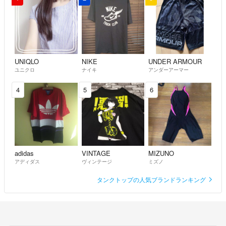
ます。
新品による染料臭や繊維臭がある場合もございます。
◯身長や体重などで当方でサイズの判断は出来かねますので、掲載のサ
イズ表にてご確認をお願い致します。
寸法はメーカー値や素人寸法となります。多少の誤差が生じることもご
UNIQLO
NIKE
UNDER ARMOUR
ユニクロ
ナイキ
アンダーアーマー
ざいますので、ご了承ください。
4
5
6
◯海外商品は一部を除き、紙のタグはついておりません。
◯スムーズなお取り引きを心掛けますが、仕事をしているため、連絡が
遅くなることがあります。
adidas
VINTAGE
MIZUNO
アディダス
ヴィンテージ
ミズノ
長くなりましたが、どうぞよろしくお願いいたします。
タンクトップの人気ブランドランキング