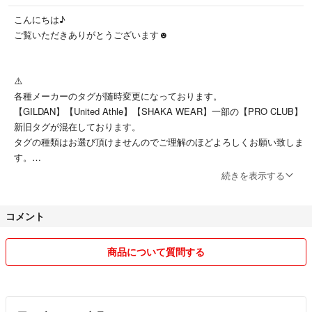
こんにちは♪
コットン100%なので汗の吸収性にも優れているので一年中活躍してくれ
ご覧いただきありがとうございます☻
ます。
Ｔシャツやボタンシャツのインナーとしてはもちろん、1枚で着ても存在
感抜群です。
⚠️
各種メーカーのタグが随時変更になっております。
【GILDAN】【United Athle】【SHAKA WEAR】一部の【PRO CLUB】
《状態》
新旧タグが混在しております。
新品未使用ですがインポート商品につきましては、海外ブランド基準で輸
タグの種類はお選び頂けませんのでご理解のほどよろしくお願い致しま
入されております。
す。
そのため、小さい汚れや縫製等が多少荒い場合がございます。
ご理解の上でご購入下さいますようお願いいたします。
続きを表示する
⚠️商品開封について
プロクラブリブ編みタンクトップ
コメント
ヘインズ各種
《お願い》
ユニバーサルオーバーオール トップス
ご使用のスマホ等のモニターにより色味が多少異なる場合がございます。
レイルロードソック等
商品について質問する
元々パックに入っている商品は枚数や状況により、発送の際に開封いた
生産時期により、生産国や仕様変更で細部において写真と異なることがご
します。
ざいます。
新品未使用ですが、未開封・完璧をお求めの方はご遠慮ください。
なるべく迅速な対応を心がけておりますが、仕事の都合で遅れる場合もご