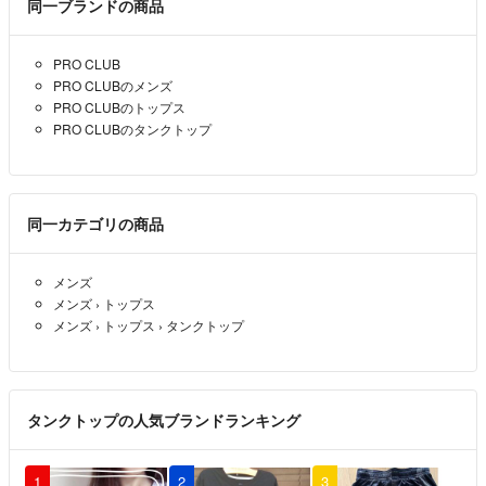
同一ブランドの商品
ざいます。
PRO CLUB
◯商品の値下げしておりませんので、現在表示価格にてご検討をお願い
PRO CLUBのメンズ
いたします。
最後までお読みいただきありがとうございます。
PRO CLUBのトップス
PRO CLUBのタンクトップ
◯基本的に匿名配送のため、到着日はわかりかねます。
サイト等でご自身でお調べ下さいますようお願い致します。
◯基本送料込みでの出品ですので、一番安い方法で送らせていただきま
同一カテゴリの商品
すので、発送方法を変更する場合がございます。
また同梱が可能なものは同梱対応させて頂く事がございます。
メンズ
メンズ
›
トップス
◯圧縮出来るものは圧縮して送らせていただきます。圧縮により、たた
メンズ
›
トップス
›
タンクトップ
みじわが生じることがあります。洗濯にて戻りますので、ご理解の上で
ご購入をお願い致します。
◯新品未使用品について
タンクトップの人気ブランドランキング
あくまで自宅保管となりますので、ご理解下さい。（喫煙なし/ペッ
トなし）
新品未使用状態を重視しておりますので、ビニール袋にて保管しており
1
2
3