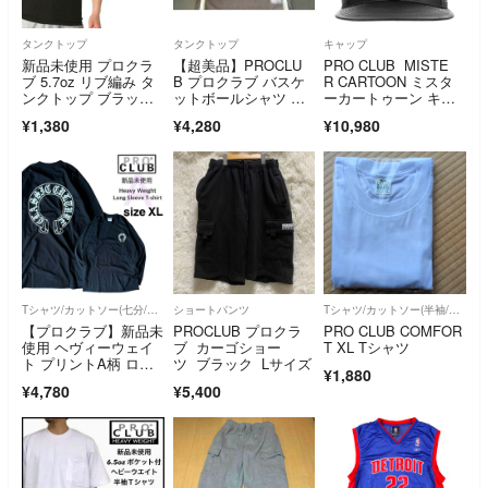
タンクトップ
タンクトップ
キャップ
新品未使用 プロクラ
【超美品】PROCLU
PRO CLUB MISTE
ブ 5.7oz リブ編み タ
B プロクラブ バスケ
R CARTOON ミスタ
ンクトップ ブラッ
ットボールシャツ ジ
ーカートゥーン キャ
ク Lサイズ
ャージー XL
ップ
¥1,380
¥4,280
¥10,980
Tシャツ/カットソー(七分/長袖)
ショートパンツ
Tシャツ/カットソー(半袖/袖なし)
【プロクラブ】新品未
PROCLUB プロクラ
PRO CLUB COMFOR
使用 ヘヴィーウェイ
ブ カーゴショー
T XL Tシャツ
ト プリントA柄 ロン
ツ ブラック Lサイズ
¥1,880
T 黒 XLサイズ
¥4,780
¥5,400