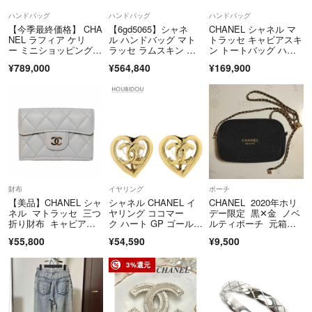
【保管に関して】
ハンドバッグ
ハンドバッグ
ハンドバッグ
通気性が良い場所で一点づつ大切に保管しています。
【今季最終価格】 CHA
【6gd5065】シャネ
CHANEL シャネル マ
NEL ラフィア ケリ
ル ハンドバッグ マト
トラッセ キャビアスキ
ー ミニショッピングバ
ラッセ ラムスキン ブ
ン トートバッグ ハン
【発送について】
ッグ ダークベージ
ラック ゴールド金具
ドバッグ ココマー
原則24時間以内・匿名で発送します
¥789,000
¥564,840
¥169,900
ュ 新品未使用
【中古】レディース
ク ゴールド金具 フリ
遅れが生じる場合は、事前にご連絡させて頂きます。
ンジ オフホワイト
商品をできるだけお安くするために簡易的な梱包になりますが、限界ま
で丁寧に梱包いたしますのでご安心ください。
【注意事項】
ほとんどの商品が「中古品」であるため、
記載掲載しきれない傷や汚れ等がございますこと、ご了承くださいま
せ。
財布
イヤリング
ポーチ
【美品】CHANEL シャ
シャネル CHANEL イ
CHANEL 2020年ホリ
気持ちのいいお取り引きができますよう誠意を持って対応させて頂きま
ネル マトラッセ 三つ
ヤリング ココマー
デー限定 黒✕金 ノベ
す！
折り財布 キャビアス
ク ハート GP ゴール
ルティポーチ 元箱な
キン
ド CHANEL CCマー
し チェーン付
¥55,800
¥54,590
¥9,500
ク B22P 【箱】【中
古】
3%還元