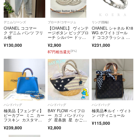
デニム/ジーンズ
ブローチ/コサージュ
リング(指輪)
CHANEL ココマー
【CHANEL】 ヴィンテ
CHANEL シャネル K18
ク デニム パンツ フリ
ージボタン ビッグブロ
WG ホワイトゴール
ル裾
ーチ シルバー ドッド
ド ココクラッシュ リ
シルバー
ング・指輪 J11793 9.5
¥130,000
¥2,900
¥231,000
号 50 3.7g レディース
【中古】【美品】
(3%)
87円相当還元
ハンドバッグ
ハンドバッグ
ハンドバッグ
極美品【フェンディ】
BAY FLOW ベイフロ
極美品🌟ルイ・ヴィト
ピーカブー ミニ カー
ー カゴ バンドバッ
ン バティニョール
フスキン カスタマイ
グ 星条旗 星 かごバ
¥115,000
ズ 2way ハンドバッグ
ッグ
¥239,800
¥2,800