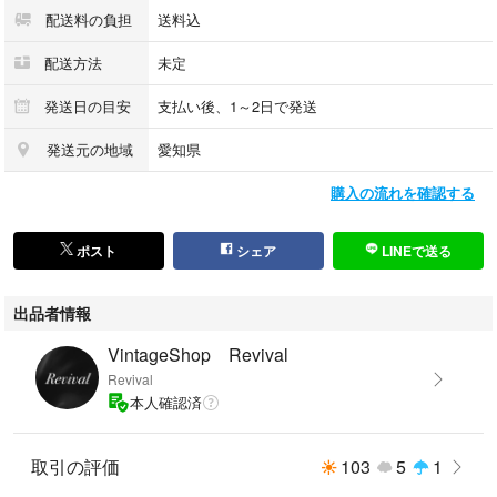
配送料の負担
送料込
【サイズ】
配送方法
未定
高さ：15cm(ハンドル含めず)
幅：29cm
発送日の目安
支払い後、1～2日で発送
マチ:25cm
発送元の地域
愛知県
ハンドル高さ:16cm
購入の流れを確認する
【収納】
コンパートメント 1
オープンポケット 2
ポスト
シェア
LINEで送る
チャックポケット 1
出品者情報
【素材】
レザー
VintageShop Revival
Revival
【カラー】
本人確認済
黒/ブラック
取引の評価
103
5
1
【シリアル】
12番台