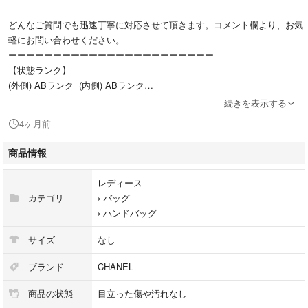
どんなご質問でも迅速丁寧に対応させて頂きます。コメント欄より、お気
軽にお問い合わせください。
ーーーーーーーーーーーーーーーーーーーーーーー
【状態ランク】
(外側) ABランク (内側) ABランク
続きを表示する
丁寧に検品、除菌&クリーニング等を施しております。商品がお手元に届
4ヶ月前
き次第、気持ちよくご使用頂けます。
※写真や説明文に掲載、掲載されているダメージ等の理由で返品は致しか
商品情報
ねますのでご了承下さい。
レディース
S：新品、新品同様。
カテゴリ
›
バッグ
A：使用感が少ないとても綺麗な状態。極美品。
›
ハンドバッグ
AB：多少の使用感はあるが、綺麗で気持ちよく使
って頂ける状態。美品。
サイズ
なし
B：やや傷汚れがあるが、まだまだ使える状態。
BC：傷汚れ等のダメージが目立つが、使用可能な
ブランド
CHANEL
状態。
商品の状態
目立った傷や汚れなし
C：ジャンク品相当