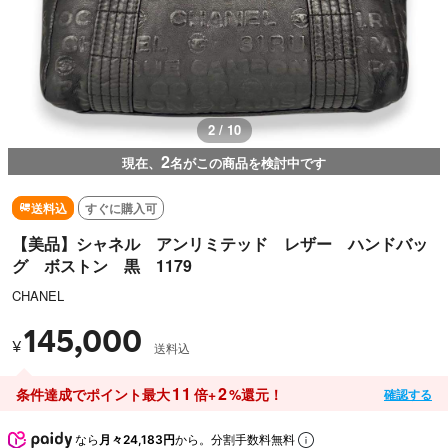
2 / 10
2
現在、
名がこの商品を検討中です
送料込
すぐに購入可
【美品】シャネル アンリミテッド レザー ハンドバッ
グ ボストン 黒 1179
CHANEL
145,000
¥
送料込
11
2
条件達成でポイント最大
倍+
%還元！
確認する
なら
月々24,183円
から。分割手数料無料