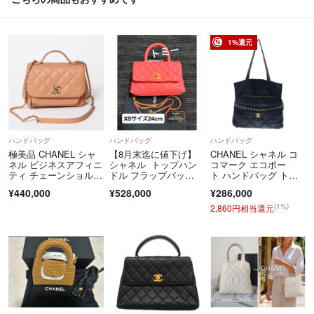
他にも素敵な商品を沢山出品しております。
【フォローセール】
2点以上ご購入の方には割引もございますので、ぜひ他の商品もご覧くだ
フォローしてくださった方限定でゲリラセールを行います！
1%還元
さい♪
2点以上の商品を同梱させて頂けるとまとめ割もさせて頂きます！
↓
#Revival2402
【お取引について】
当店では、メルカリ様規約に基づいて運営しています。
専用、コメントやりとり中でも、即決頂いた方が優先です。
お取り置きは致しかねます。
ハンドバッグ
ハンドバッグ
ハンドバッグ
極美品 CHANEL シャ
【8月末迄に値下げ】
CHANEL シャネル コ
【返品】
ネル ビジネスアフィニ
シャネル トップハン
コマーク エコポー
ティ チェーンショルダ
ドル フラップバッ
ト ハンドバッグ トー
説明文にない破損・欠陥があった場合は返金対応させて頂きます。
ーバッグ 25番台 ココ
グ ココハンドル XS
トバッグ ブラック サ
¥440,000
¥528,000
¥286,000
偽物だと疑われる場合は、必ずブランドブティック店舗と担当者名をお
マーク A93607 キャビ
サイズ 24 cm ピンク
テン AP2664 ゴールド
アスキン ゴールド金
金具
(1%)
2,860円相当還元
控えいただき、当店までご連絡ください。
具 中古 4a005875
※ブランドブティック以外での判断は、各業者の独自の判断基準で鑑定
しているため、偽物とは言えません。
付属品の記載に「箱」や「保存袋」とない場合は付属しませんので、ご
確認下さい。
ご不明な点はコメントにてご質問下さい。