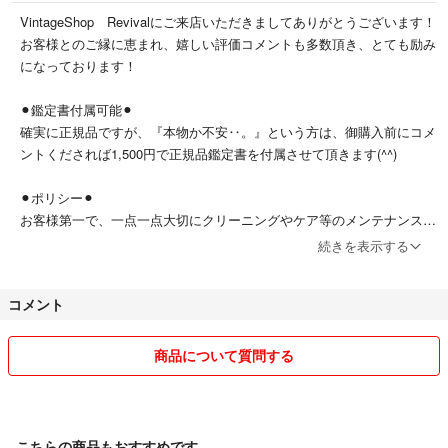
VintageShop Revivalにご来店いただきましてありがとうございます！
【付属品】
お客様とのご縁に恵まれ、嬉しい評価コメントも多数頂き、とても励み
ギャランティカード
になっております！
説明書
※箱は撮影用の為付属致しません。
⚫︎鑑定書付属可能⚫︎
確実に正規品ですが、『本物か不安‥。』という方は、御購入前にコメ
【送料】
ントくだされば1,500円で正規品鑑定書を付属させて頂きます(^^)
無料
⚫︎ポリシー⚫︎
【配送について】
お客様第一で、一点一点大切にクリーニングやケア等のメンテナンスを
基本的に、入金確認後48時間以内に発送致します。
行い、高品質で迅速丁寧に商品をお手元にお届けします！
続きを表示する
すべて「真贋鑑定済み」の正規品のみを販売しています。
【鑑定について】
ブランド品の購入元は、真贋鑑定の買取を行うストアやブランドオーク
コメント
当店に出品されているすべての商品は、古物商免許を取得している店舗よ
ション等です。
り購入した確実正規品です。偽物は一切出品しておりませんので、安心し
てご購入ください。
【免許】
商品について質問する
古物商許可証：第542762400800号
あんしん鑑定も基本的に付与しておりますのでご安心ください。
【インボイス登録済】
【その他】
適格請求書発行可能ですのでお求めの方は事前にご連絡ください
こちらの商品もおすすめです