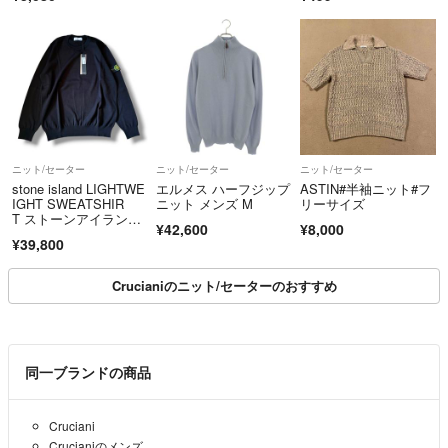
ユー L
ニット/セーター
ニット/セーター
ニット/セーター
stone island LIGHTWE
エルメス ハーフジップ
ASTIN#半袖ニット#フ
IGHT SWEATSHIR
ニット メンズ M
リーサイズ
T ストーンアイラン
¥42,600
¥8,000
ド セーター ブラック
¥39,800
Crucianiのニット/セーターのおすすめ
同一ブランドの商品
Cruciani
Crucianiのメンズ