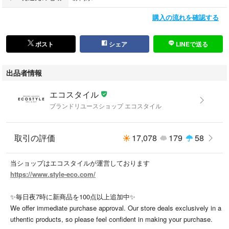
購入の流れを確認する
【状態ランク】
エコスタイルでは、中古品の特性を踏まえ、独自の基準に基づいて商品の
ポスト
シェア
LINEで送る
状態を表記しております。状態ランクや説明文をご確認のうえ、ご検討い
ただけますと幸いです。
出品者情報
N：新品未使用
エコスタイル
S：当店基準の新品同様
ブランドリユースショップ エコスタイル
A：綺麗な状態
B：通常使用に伴う若干の使用感有
C：目立つ傷や汚れ、使用感有
取引の評価
17,078
179
58
★お昼12時までのご入金で即日発送可能★
当ショップはエコスタイルが運営しております
日曜日を除き、12時までにご入金確認ができた場合は即日発送いたしま
https://www.style-eco.com/
す。
※土曜日12時以降のご入金分は、月曜日発送となります。
✨毎日夜7時に新商品を100点以上追加中✨
※在庫移動の状況によっては、即日発送を承れない場合がございます。
We offer immediate purchase approval. Our store deals exclusively in a
※毎月1日は棚卸業務のため、発送が1～2日ほど遅れる場合がございます。
uthentic products, so please feel confident in making your purchase.
※店頭陳列商品の場合は、在庫状況により日曜日に発送できる場合もござ