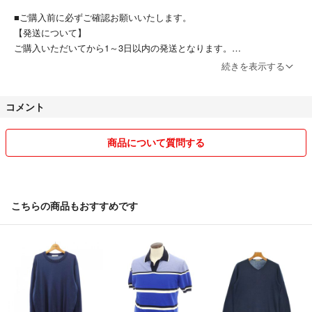
います。
■ご購入前に必ずご確認お願いいたします。
※発送日に関する詳細につきましては、お気軽にお問い合わせください。
【発送について】
ご購入いただいてから1～3日以内の発送となります。
【採寸詳細】
平日であれば正午までにご入金が確認できますと当日の発送が可能とな
続きを表示する
肩幅：両肩の縫い目から縫い目
っております。
袖丈：肩の付け根から袖先
※在庫店舗によっては当日発送できない場合もございます。
着丈：首の付け根から裾先
コメント
身幅：両脇の付け根
【営業時間】
■注意事項
10：00～18：00 ※年末年始、日休業
商品について質問する
当ショップでは、原則としてお客様都合による返品はお受けしておりませ
営業時間外にお問い合わせいただいた場合は翌営業日以降の回答となり
ん。
ます。
色味につきましては、当社基準および担当者の目視により判断しておりま
【価格に関して】
こちらの商品もおすすめです
す。また、撮影環境やご使用の端末・光の加減により、実物の色合いと異
定期的に全商品の見直しを行っております。すべて1点もののため再入
なって見える場合がございます。あらかじめご了承ください。
荷予定はございません。
他モールにも同時に出品をしているため売り切れの場合はご了承くださ
商品は複数の販売サイトで在庫を共有しており、システムにて在庫調整を
いませ。
行っておりますが、タイミングにより在庫にずれが生じ、欠品となる場合
がございます。あらかじめご了承ください。
【故障・返品について】
中古品の記載のある商品は動作確認を行っておりますが、稀に動作不良