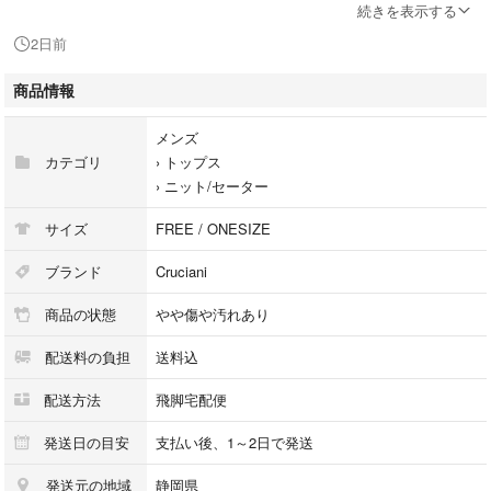
カラー）ネイビー
続きを表示する
シーズン）春秋
2日前
素材）コットン
商品情報
【サイズ】
メンズ
表記サイズ：44
カテゴリ
›
トップス
肩幅：38cm
›
ニット/セーター
着丈：65cm
身幅：42cm
サイズ
FREE / ONESIZE
袖丈：76cm (若干の誤差はご了承下さい。)
ブランド
Cruciani
【付属品】
商品の状態
やや傷や汚れあり
無し
配送料の負担
送料込
【商品の状態】
外側：B
配送方法
飛脚宅配便
内側：B
状態備考）通常使用に伴う若干の使用感のあるお品物でございます。右袖
発送日の目安
支払い後、1～2日で発送
にほつれがございます。
発送元の地域
静岡県