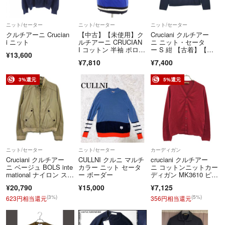
当ショップは日本流通自主管理協会という第三者機関に所属しており、す
がございます。
べての商品は査定基準を満たしているお品物でございます。
その際は評価前にご一報くださいませ。
万が一、ご購入後にご心配・ご不安な点がございましたら、ご連絡いただ
ニット/セーター
ニット/セーター
ニット/セーター
ジャンク記載のある商品は一切の保証がございません。
クルチアーニ Crucian
【中古】【未使用】ク
Cruciani クルチアー
ければご対応させていただきます。
お客様都合での返金・交換対応は致しかねます。
i ニット
ルチアーニ CRUCIAN
ニ ニット・セータ
I コットン 半袖 ポロニ
ー S 紺 【古着】【中
商品到着後、万が一お品物に不安な点がございました、ご連絡くださ
¥13,600
ショップをフォローしていただくと、新入荷アイテムの通知を受け取るこ
ット ブルーxブラック
古】【送料無料】
¥7,810
¥7,400
い。
【サイズ50】【メン
とができます。
ズ】
当店では、選りすぐりのアイテムを月に約4,000点以上追加しております
3%還元
5%還元
【真贋について】
ので、ぜひフォローをお願いいたします！
弊社はAACD（一般社団法人 日本流通自主管理協会）に加盟しており
ます。
【We offer immediate purchase approval. Our store deals exclusively in a
販売している商品は1点ずつ、鑑定した基準内商品でございます。
uthentic products, so please feel confident in making your purchase.】
万が一、メーカーより正規品でないと判断された場合はご返金の対応を
させていただきますので、ご安心下さい。
ニット/セーター
ニット/セーター
カーディガン
Cruciani クルチアー
CULLNI クルニ マルチ
cruciani クルチアー
【運営会社】
ニ ベージュ BOLS inte
カラー ニット セータ
ニ コットンニットカー
株式会社スタンディングポイント
rnational ナイロン スイ
ー ボーダー
ディガン MK3610 ピン
ングトップ 50
ク系 48
¥20,790
¥15,000
¥7,125
【お問い合わせ先】
(3%)
(5%)
623円相当還元
356円相当還元
0120-074-554 ネット通販課