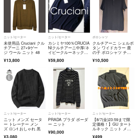
東京都公安委員会 第303290909599号
適格請求書発行事業者登録番号
T3020001046368
【顧問弁護士】
ニット/セーター
ニット/セーター
ポロシャツ
未使用品 Cruciani クル
カシミヤ100％CRUCIA
クルチアーニ シェルボ
鈴木・久保田法律事務所
チアーニ 27×9ゲー
NIクルチアーニ中厚/ネ
タン ワイドカラー 鹿
ジ ウール ニット 48
イビークルーネックニ
の子 ポロシャツ チャ
ット48
コールグレー
¥13,800
¥59,800
¥10,500
ニット/セーター
ニット/セーター
ニット/セーター
ニット メンズ セータ
PRADA プラダ ボーダ
【8/7(金)23:59まで限
ー トレーナー メン
ー ニット
定価格！】GU タート
ズ ロンt おしゃれ 黒
ルネック ニット メン
¥90,000
ズ セーター ブラッ
¥3,080
¥499
ク 無地 シンプル ジー