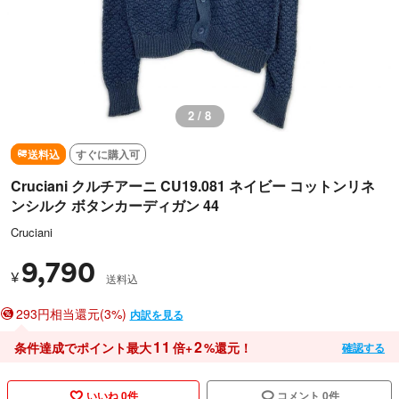
3 / 8
送料込
すぐに購入可
Cruciani クルチアーニ CU19.081 ネイビー コットンリネ
ンシルク ボタンカーディガン 44
Cruciani
9,790
¥
送料込
293円相当還元(3%)
内訳を見る
11
2
条件達成でポイント最大
倍+
%還元！
確認する
いいね 0件
コメント 0件