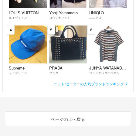
LOUIS VUITTON
Yohji Yamamoto
UNIQLO
ルイヴィトン
ヨウジヤマモト
ユニクロ
4
5
6
Supreme
PRADA
JUNYA WATANABE MAN
シュプリーム
プラダ
ジュンヤワタナベマン
ニット/セーターの人気ブランドランキング
ページの上へ戻る