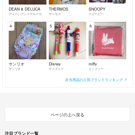
DEAN & DELUCA
THERMOS
SNOOPY
ディーンアンドデルーカ
サーモス
スヌーピー
4
5
6
サンリオ
Disney
miffy
サンリオ
ディズニー
ミッフィー
弁当用品の人気ブランドランキング
ページの上へ戻る
注目ブランド一覧