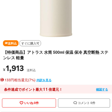
送料込
すぐに購入可
【特価商品】アトラス 水筒 500ml 保温 保冷 真空断熱 ステ
ンレス 軽量
1,913
¥
送料込
133円相当還元(7%)
内訳を見る
11
条件達成でポイント最大
倍還元！
確認する
いいね 0件
コメント 0件