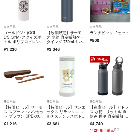
弁当用品
弁当用品
弁当用品
ゴールドジム(GOL
【数量限定】サーモ
ランチピック 2セット
D'S GYM) スクイズボ
ス 水筒 真空断熱ケー
¥800
トル ポリプロピレン G
タイマグ 750ml ミネラ
0900 【特価商
ルグレー 飲
¥1,230
¥3,346
品】 【人気商
品】 【在庫処分】
3%還元
弁当用品
弁当用品
弁当用品
【特価セール】サーモ
【特価セール】サンエ
【在庫セール】アトラ
ス スプーン・ハシセッ
ックス リラックマ マ
ス 水筒 1リットル 直
ト ブラウン CPE-00
ルチステンレスボト
飲み 保冷 真空断熱 ス
1 BW
ル KA29501
ポーツボトル
¥1,216
¥3,681
¥4,740
(3%)
142円相当還元