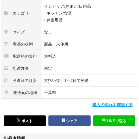
たキャップ：ポリプロピレン、 パッキン：シリコーンゴム
インテリア/住まい/日用品
3367B0FPQNLRLM9360
カテゴリ
›
キッチン/食器
›
弁当用品
サイズ
なし
商品の状態
新品、未使用
配送料の負担
送料込
配送方法
未定
発送日の目安
支払い後、1～2日で発送
発送元の地域
千葉県
購入の流れを確認する
ポスト
シェア
LINEで送る
出品者情報