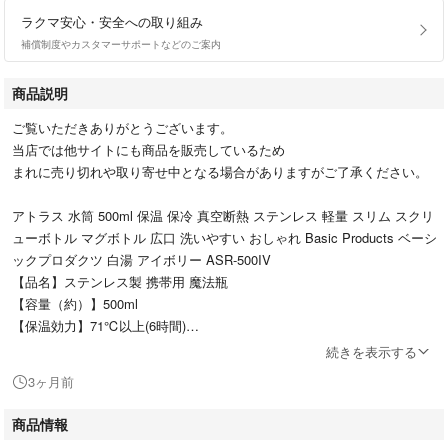
ラクマ安心・安全への取り組み
補償制度やカスタマーサポートなどのご案内
商品説明
ご覧いただきありがとうございます。
当店では他サイトにも商品を販売しているため
まれに売り切れや取り寄せ中となる場合がありますがご了承ください。
アトラス 水筒 500ml 保温 保冷 真空断熱 ステンレス 軽量 スリム スクリ
ューボトル マグボトル 広口 洗いやすい おしゃれ Basic Products ベーシ
ックプロダクツ 白湯 アイボリー ASR-500IV
【品名】ステンレス製 携帯用 魔法瓶
【容量（約）】500ml
【保温効力】71℃以上(6時間)
【保冷効力】9℃以下(6時間)
続きを表示する
【サイズ(約)】幅65×奥行65×高さ218mm
3ヶ月前
【口径(約)】Φ42mm
【重量(約)】235g
商品情報
内瓶/口金：ステンレス鋼、 胴部：ステンレス鋼(アクリル樹脂塗装)、 ふ