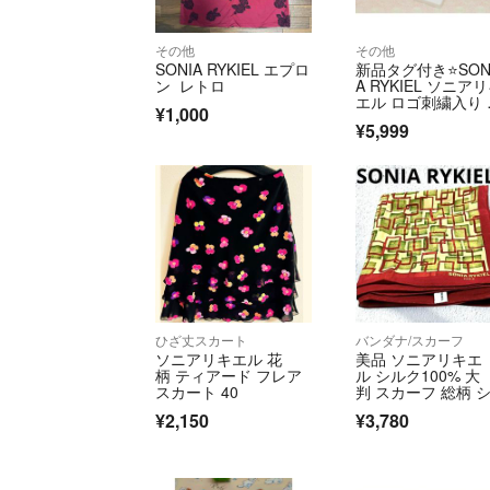
その他
その他
SONIA RYKIEL エプロ
新品タグ付き⭐️SON
ン レトロ
A RYKIEL ソニア
エル ロゴ刺繍入り 
¥1,000
プロン
¥5,999
ひざ丈スカート
バンダナ/スカーフ
ソニアリキエル 花
美品 ソニアリキエ
柄 ティアード フレア
ル シルク100% 大
スカート 40
判 スカーフ 総柄 
ォン 薄手
¥2,150
¥3,780