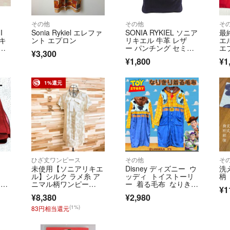
その他
その他
そ
I
Sonia Rykiel エレファ
SONIA RYKIEL ソニア
最
リキ
ント エプロン
リキエル 牛革 レザ
エ
エ
ー パンチング セミシ
エ
¥3,300
ョルダー バッグ 黒 ■
ト
¥1,800
¥1
■ レディース
1%還元
ひざ丈ワンピース
その他
そ
未使用【ソニアリキエ
Disney ディズニー ウ
洗
ル】シルク ラメ糸 ア
ッディ トイストーリ
柄
シフ
ニマル柄ワンピー
ー 着る毛布 なりき
¥1
ス リボン アイボリー
り 防寒対策
¥8,380
¥2,980
(1%)
83円相当還元