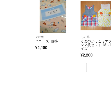
その他
その他
ハニーズ 優待
くまのがっこうエ
ン２枚セット M～
¥2,400
イズ
¥2,200