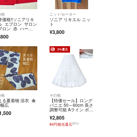
の他
ニット/セーター
終価格‼︎ソニアリキ
ソニア リキエル ニッ
ル エプロン サロン
ト
プロン 赤 ハー
¥3,800
 ハート柄 赤×黒
,800
3%還元
の他
その他
える夏着物 浴衣 傘
【特価セール】ロング
 幅広
パニエ 50～60cm 長さ
調整可能 Aライン ボリ
1,500
ューム
¥2,805
(3%)
84円相当還元