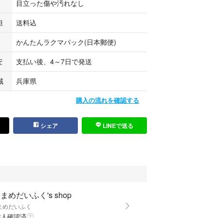
目立った傷や汚れなし
担
送料込
かんたんラクマパック(日本郵便)
安
支払い後、4～7日で発送
域
兵庫県
購入の流れを確認する
シェア
LINEで送る
まめだいふく's shop
まめだいふく
本人確認済