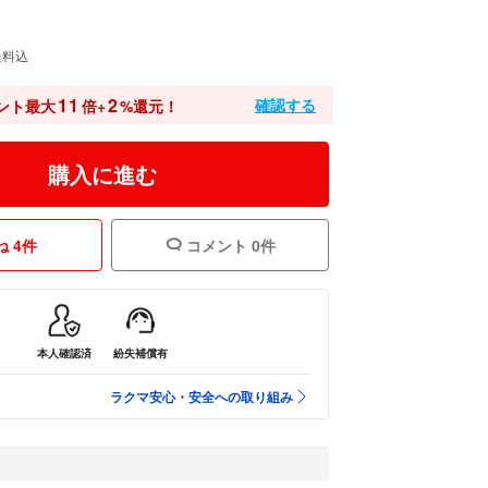
送料込
11
2
確認する
ント最大
倍+
%還元！
購入に進む
 4件
コメント 0件
本人確認済
紛失補償有
ラクマ安心・安全への取り組み