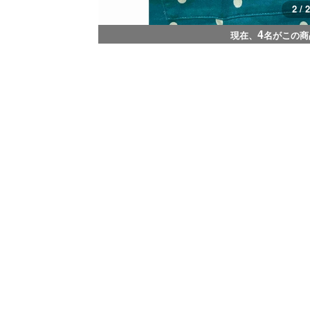
1 / 2
4
現在、
名がこの商