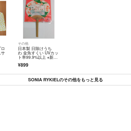
その他
プロ
日本製 日除けうち
Lサ
わ 金魚すくい UVカッ
ト率99.9%以上 ※新品
未使用未開封
¥899
SONIA RYKIELのその他をもっと見る