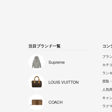
注目ブランド一覧
コン
ブラ
Supreme
カテ
ラン
買取
LOUIS
VUITTON
人気
キャ
COACH
ラクマp