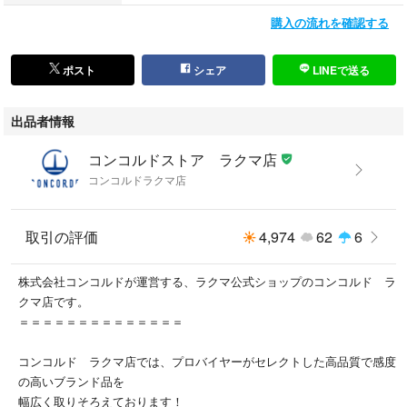
毎週新商品が追加されますので、ぜひご覧ください！
購入の流れを確認する
下部にございます【出品者】のショップ名をクリックして頂きますと、
弊社の他の出品アイテムをご覧いただけます。
ポスト
シェア
LINEで送る
希少なアイテムをたくさんご用意しておりますので、ぜひご覧くださいま
せ！
出品者情報
こちらの商品はラクマ公式パートナーの株式会社コンコルドによって出品
コンコルドストア ラクマ店
されています。
コンコルドラクマ店
ご購入後、1〜2営業日以内に商品を発送させていただきます。
※土日・祝日は休業日となりますため、その場合は翌営業日の対応となり
取引の評価
4,974
62
6
ます。
株式会社コンコルドが運営する、ラクマ公式ショップのコンコルド ラ
クマ店です。
＝＝＝＝＝＝＝＝＝＝＝＝＝＝
コンコルド ラクマ店では、プロバイヤーがセレクトした高品質で感度
の高いブランド品を
幅広く取りそろえております！