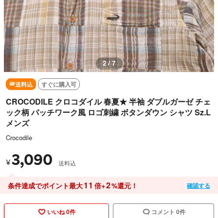
2 / 7
送料込
すぐに購入可
CROCODILE クロコダイル 春夏★ 半袖 ダブルガーゼ チェ
ック柄 パッチワーク風 ロゴ刺繍 ボタンダウン シャツ Sz.L
メンズ
Crocodile
3,090
¥
送料込
11
2
条件達成でポイント最大
倍+
%還元！
確認する
いいね 0件
コメント 0件