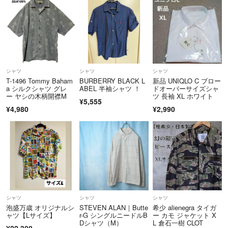
シャツ
シャツ
シャツ
T-1496 Tommy Baham
BURBERRY BLACK L
新品 UNIQLO C ブロー
a シルクシャツ グレ
ABEL 半袖シャツ ！
ドオーバーサイズシャ
ー ヤシの木柄開襟M
ツ 長袖 XL ホワイト
¥5,555
¥4,980
¥2,990
シャツ
シャツ
シャツ
泡盛万歳 オリジナルシ
STEVEN ALAN｜Butte
希少 alienegra タイガ
ャツ【Lサイズ】
r-G シングルニードルB
ー カモ ジャケット X
Dシャツ（M）
L 倉石一樹 CLOT