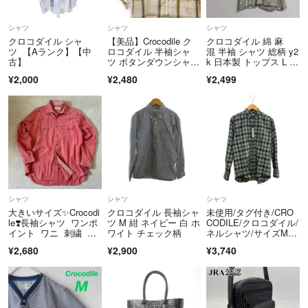
はご返品をお受けしております。
シャツ
シャツ
シャツ
・ご購入後、1〜2営業日以内に商品を発送させていただきます。
クロコダイル シャ
【美品】Crocodile ク
クロコダイル 綿 麻
※土日・祝日は休業日となりますため、その場合は翌営業日の対応とな
ツ 【Aランク】【中
ロコダイル 半袖シャ
混 半袖 シャツ 総柄 y2
古】
ツ ボタンダウンシャ
k 日本製 トップス L ベ
ります。
ツ トップス カジュア
ージュ系 リゾート
¥2,000
¥2,480
¥2,499
ルシャツ チェック
柄 刺繍 メンズ L
平日は毎日発送しております。
（※年末年始、お盆期間を除く）
＝＝＝＝＝＝＝＝＝＝＝＝＝＝
こちらのアカウントはラクマ公式パートナーの株式会社コンコルドによ
って運営されています。
▼特商法
シャツ
シャツ
シャツ
https://fril.jp/ts/official/law/a283/
大きいサイズ✨Crocodi
クロコダイル 長袖シャ
未使用/タグ付き/CRO
▼返品特約
le❣️長袖シャツ ワンポ
ツ M 紺 ネイビー 白 ホ
CODILE/クロコダイル/
https://fril.jp/ts/official/law/a283/#return_policy
イント ワニ 刺繍 ロ
ワイト チェック柄
ネルシャツ/サイズM/
ゴ
チェック柄/ネイビー/
¥2,680
¥2,900
¥3,740
メンズ/FC3767