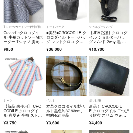
Tシャツ/カットソー(半袖/袖なし)
トートバッグ
ショルダーバッグ
Crocodileクロコダイ
■美品■CROCODILE ク
【JRA公認】クロコダ
ル 半袖カットソーMボ
ロコダイル トートバッ
イル ショルダーバッ
ーダー Tシャツ 胸元ポ
グ マットクロコ クロ
グ ハンド 2way 黒 男
ケット
コダイルレザー 本ワニ
女可能
¥950
¥36,000
¥10,700
革 ブランド古着【中
古】20260605/RA9580
シャツ
ベルト
折り財布
【新品 未使用】 CRO
本革クロコダイル製ベ
新品！ CROCODIL
CODILE クロコダイ
ルト黒色約87-93cm、
E クロコダイル 二つ折
ル 春夏★ 半袖 ストラ
幅約4cm良品
り財布 スリム ウォレ
イプ ロゴ刺繍 シャ
ット 羊革
¥3,750
¥3,600
¥4,499
ツ Sz.L メンズ