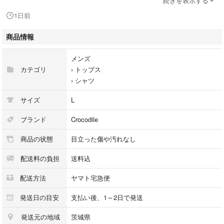
続きを表示する
袖丈：約24.5cm
1日前
【状態ランク】B
商品情報
【状態】
目立った傷や汚れは無く問題なくご着用頂けます。
メンズ
カテゴリ
›
トップス
【コンディションについて】
›
シャツ
S…新品・未使用品
サイズ
L
SA/A…極めて美品・使用感のほとんどない中古品
B…美品・目立つ傷や汚れなどがない比較的綺麗な中古品
ブランド
Crocodile
C…中古品・わずかな使用感や傷、汚れなど
商品の状態
目立った傷や汚れなし
D…少々状態の悪い中古品・目立つ傷や使用感、汚れなど
E... 状態の悪い中古品・経年劣化以外の傷や汚れが目立つ
配送料の負担
送料込
【商品説明】
配送方法
ヤマト宅急便
大変オススメ商品ですので、ぜひともご検討くださいませ。
発送日の目安
支払い後、1～2日で発送
<おすすめ>
発送元の地域
茨城県
ショップフォローで新入荷通知されます。