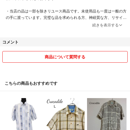
・当店の品は一部を除きリユース商品です。未使用品も一度は一般の方
の手に渡っています。完璧な品を求められる方、神経質な方、リサイク
ル品へご理解いただけない方は、ご注文をお控えくださいませ。
続きを表示する
・商品は他店舗でも同時販売しており、タイミング次第ではご注文いた
コメント
だいた品が欠品する場合がございます。予めご了承くださいませ。
・商品画像はできる限り現物をきれいに撮影するよう心がけております
商品について質問する
が、ご利用のモニターしだいでは実物と異なる場合がございます。
・複数商品購入いただいた場合でも原則同梱対応は行えません。
こちらの商品もおすすめです
・ご入金確認後のご注文内容の変更、キャンセルはお受けしておりませ
ん。
商品状態は掲載前に十分な確認を行っておりますが、重大な見落としが
ございました際はご返品を承ります。サイズが合わない、イメージが違
う、間違えた等お客様都合での返品はお受けしておりません。
●ご注文の商品と異なる商品が届いた場合
●商品状態が商品説明と著しく異なる場合