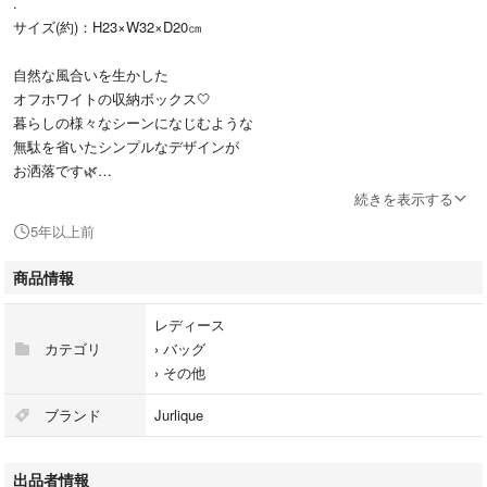
.
サイズ(約)：H23×W32×D20㎝
自然な風合いを生かした
オフホワイトの収納ボックス🤍
暮らしの様々なシーンになじむような
無駄を省いたシンプルなデザインが
お洒落です🌿
続きを表示する
メイクスペースでコスメ類の収納に
5年以上前
使うのはもちろん！！
クローゼット、キッチンやバスルームなど
商品情報
様々なスペースで使えます😊✨
(写真2枚目、3枚目、4枚目の様に使い方は自由❤️)
レディース
カテゴリ
›
バッグ
ハリのある素材だから重いものを入れても
›
その他
型崩れしにくく、持ち運びもラクちん！
ブランド
Jurlique
新品未使用です✨
出品者情報