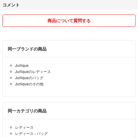
コメント
全部ノーマルカメラの無加工です。
※光の具合で多少色が違う場合がありますが
クレームの元にならないように気を付けています。
商品について質問する
・なんらかの理由で発送方法が変更になる場合、
一言メッセージで伝えます。ご了承ください💦
・喫煙者🚬なのでタバコの匂いが
気になる方はご購入お控えください。
同一ブランドの商品
・他のアプリでも出品している為、
先にご購入された方優先とさせて頂きます🙏🏻
Jurlique
Jurliqueのレディース
☆素人の為汚れや傷を見逃すこともあります。
Jurliqueのバッグ
トラブルの原因にならないよう
Jurliqueのその他
細かい状態は極力記載しますが、
コメントにて確認して頂けたら助かります。
同一カテゴリの商品
レディース
レディース
›
バッグ