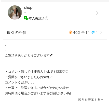
shop
m.
本人確認済
取引の評価
402
11
1
.
.
ご覧頂きありがとうございます💕
・コメント無しで【即購入】okです🙆🏼‍♀️♡♡
・質問がございましたらお気軽に
コメントください👌🏾
・仕事上、発送できるご都合が合わない場合
お時間頂く場合がございます😢(出張が多い為)
ですが、極力早めの発送を心掛けています☺️
続きを表示する
※早くて当日出荷
・自分で撮って添付させていただいている写真は