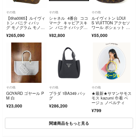
その他
その他
その他
【6ha0065】ルイヴィ
シャネル 4番台 ココ
ルイヴィトン LOUI
トン バニティバッ
マーク キャビアスキ
S VUITTON アクセソ
グ モノグラム モノグ
ン バニティバッグ■0
ワール ポシェット モ
ラム・リバース ヴァ
723ol728-9K
ノグラム キャンバ
¥265,090
¥82,800
¥55,000
ニティNVPM M4516
ス M51980 ブラウン
5 ブラウン 2wayバッ
【中古】
グ【中古】レディース
その他
その他
その他
GOYARD ゴヤール P
プラダ 1BA349 バッ
★最新★サマンサモス
M 白
グ
モス kazumi 巾着 ベ
ージュ ノベルティ
¥23,000
¥286,200
¥799
関連商品をもっと見る