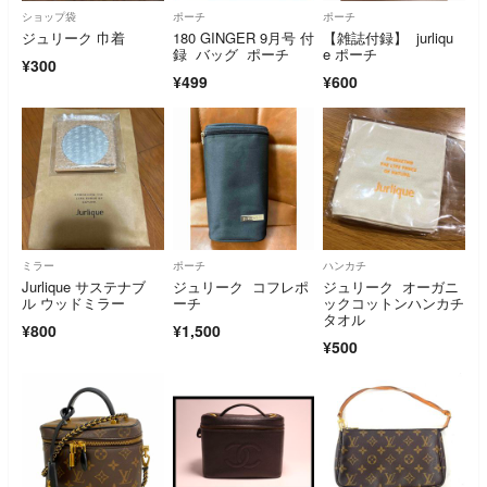
ショップ袋
ポーチ
ポーチ
ジュリーク 巾着
180 GINGER 9月号 付
【雑誌付録】 jurliqu
録 バッグ ポーチ
e ポーチ
¥300
¥499
¥600
ミラー
ポーチ
ハンカチ
Jurlique サステナブ
ジュリーク コフレポ
ジュリーク オーガニ
ル ウッドミラー
ーチ
ックコットンハンカチ
タオル
¥800
¥1,500
¥500