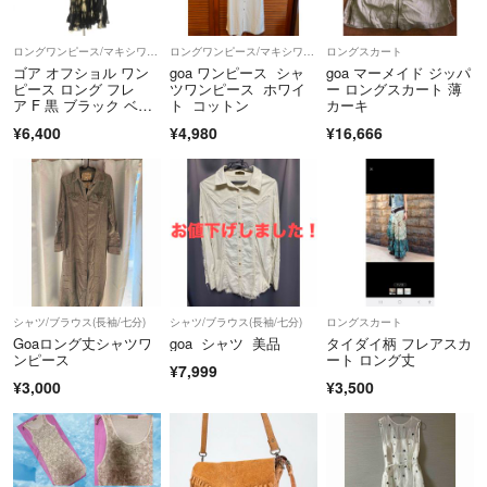
○こちらから随時値下げしてますので、値下げ交渉はご遠慮いただける
とありがたいです。
ロングワンピース/マキシワンピース
ロングワンピース/マキシワンピース
ロングスカート
定型コメントで値下げ交渉される方に多いですが、こちらが回答しても
ゴア オフショル ワン
goa ワンピース シャ
goa マーメイド ジッパ
その後購入するのかしないのか返事が無いことがあり困ります。
ピース ロング フレ
ツワンピース ホワイ
ー ロングスカート 薄
ア F 黒 ブラック ベー
ト コットン
カーキ
ジュ /CX
¥6,400
¥4,980
¥16,666
シャツ/ブラウス(長袖/七分)
シャツ/ブラウス(長袖/七分)
ロングスカート
Goaロング丈シャツワ
goa シャツ 美品
タイダイ柄 フレアスカ
ンピース
ート ロング丈
¥7,999
¥3,000
¥3,500