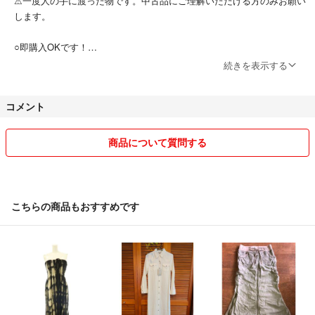
⚠︎一度人の手に渡った物です。中古品にご理解いただける方のみお願い
します。
○即購入OKです！
続きを表示する
○他でも出品している商品が多数ありますので、突然削除する場合があ
ります。
コメント
○発送は、一番安い方法でお送りさせていただきますのでご了承下さ
い。
商品について質問する
また、梱包は簡易包装・リサイクル包装になります。
Tシャツ等薄いものは、ゆうパケットポストminiにする事もあります。
○ほとんどの商品を他でも出品しているため、お手数ですが購入申請を
こちらの商品もおすすめです
お願いしますm(__)m
購入申請のタイミングによっては売り切れてしまっている可能性もござ
いますのでその際はご容赦下さいませ。在庫確認しますので、気になる
方はお気軽にコメント下さい。
○ コメントやりとり中の物でも先に購入申請された方が優先です。