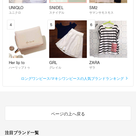
UNIQLO
SNIDEL
SM2
ユニクロ
スナイデル
サマンサモスモス
4
5
6
Her lip to
GRL
ZARA
ハーリップトゥ
グレイル
ザラ
ロングワンピース/マキシワンピースの人気ブランドランキング
ページの上へ戻る
注目ブランド一覧