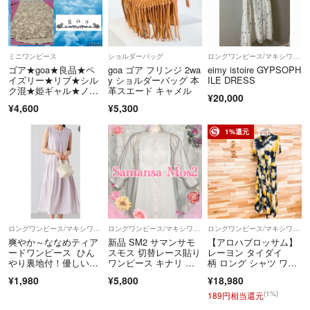
ミニワンピース
ショルダーバッグ
ロングワンピース/マキシワンピース
ゴア★goa★良品★ペ
goa ゴア フリンジ 2wa
eimy istoire GYPSOPH
イズリー★リブ★シル
y ショルダーバッグ 本
ILE DRESS
ク混★姫ギャル★ノー
革スエード キャメル
¥20,000
スリーブワンピース
¥4,600
¥5,300
1%還元
ロングワンピース/マキシワンピース
ロングワンピース/マキシワンピース
ロングワンピース/マキシワンピース
爽やか～ななめティア
新品 SM2 サマンサモ
【アロハブロッサム】
ードワンピース ひん
スモス 切替レース貼り
レーヨン タイダイ
やり裏地付！優しいグ
ワンピース キナリ ペ
柄 ロング シャツ ワン
レージュ色
チコート付
ピース 紺×黄 ネイビー
¥1,980
¥5,800
¥18,980
×イエロー オープンカ
ラー 半袖 ドレス
(1%)
189円相当還元