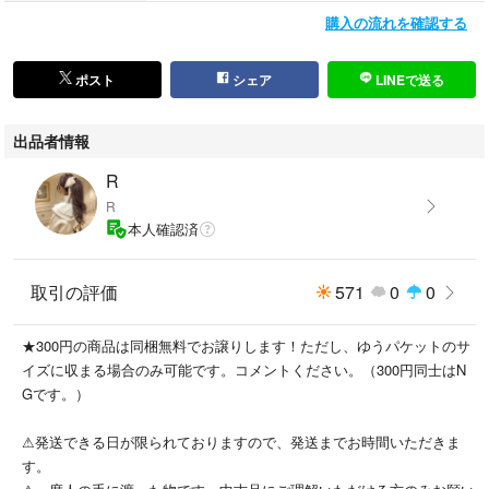
購入の流れを確認する
ポスト
シェア
LINEで送る
出品者情報
R
R
本人確認済
取引の評価
571
0
0
★300円の商品は同梱無料でお譲りします！ただし、ゆうパケットのサ
イズに収まる場合のみ可能です。コメントください。（300円同士はN
Gです。）
⚠︎発送できる日が限られておりますので、発送までお時間いただきま
す。