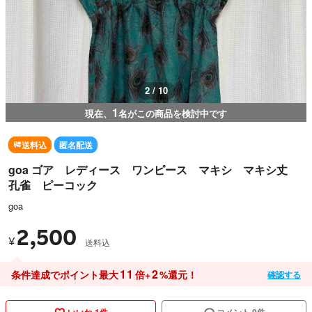
3 / 10
1
現在、
名がこの商品を検討中です
送料込
匿名配送
goa ゴア レディース ワンピース マキシ マキシ丈
孔雀 ピーコック
goa
2,500
¥
送料込
11
2
条件達成でポイント最大
倍+
%還元！
確認する
いいね 1件
コメント 0件