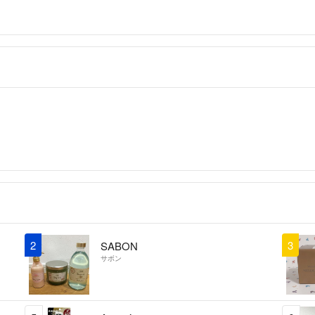
①出勤直前に商品
く、夕方帰宅後に
16時に受け取り
宅後すぐに開封し
普通評価にされま
ちなみに、私はこ
1日は、十分許容範囲
②私の確認不足で
写真は現物でした
ました。
以後このようなこ
お読みくださり、
2
3
SABON
サボン