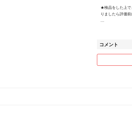
★検品をした上で
りましたら評価前
★悪い評価☔が2
いただいてもお断
コメント
★普通郵便は、郵
料金をお支払い頂
い。
★かんたんラクマ
マカスタマーサポ
たしていると判断
なお、ゆうパック
（ラクマより）
ーーー☆ーーー☆
評価について
普通の評価があり