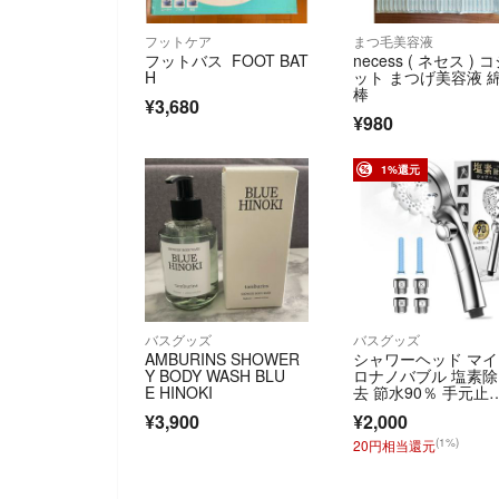
フットケア
まつ毛美容液
フットバス FOOT BAT
necess ( ネセス ) 
H
ット まつげ美容液 
棒
¥3,680
¥980
1%還元
バスグッズ
バスグッズ
AMBURINS SHOWER
シャワーヘッド マ
Y BODY WASH BLU
ロナノバブル 塩素除
E HINOKI
去 節水90％ 手元止
水 極細水流
¥3,900
¥2,000
(1%)
20円相当還元