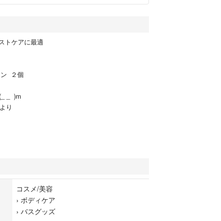
ストケアに最適
トン ２個
 _ )m
ムより
コスメ/美容
›
ボディケア
›
バスグッズ