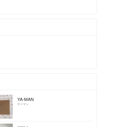
を受けとりましたが、商品の確認をする時間がな
確認する予定にしておりました。
確認の催促がありましたが仕事中だったため、18時帰
受け取り評価をいたしましたが、「確認が遅い」と
した。（泣）
んなに厳しい評価はしませんのでご安心下さい。
です。(^-^)
す。
が記載内容のサンプルグラム数を間違えて入力おり
とがないようにいたします。
ありがとうございます。
YA-MAN
ヤーマン