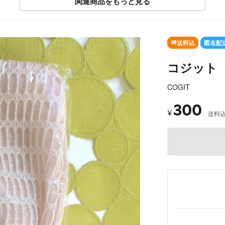
関連商品をもっと見る
SOLD OUT
送料込
匿名配
コジット
COGIT
300
¥
送料