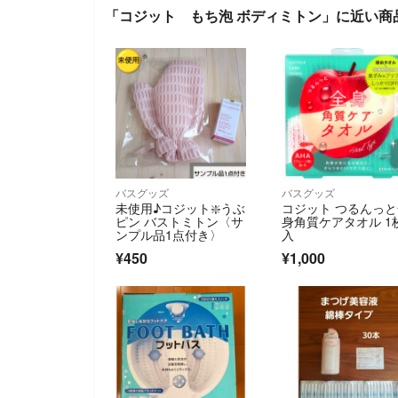
「コジット もち泡 ボディミトン」に近い商
バスグッズ
バスグッズ
未使用♪コジット❇️うぶ
コジット つるんっ
ピン バストミトン〈サ
身角質ケアタオル 1
ンプル品1点付き〉
入
¥450
¥1,000