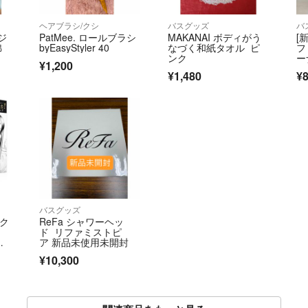
ヘアブラシ/クシ
バスグッズ
バ
コジ
PatMee. ロールブラシ
MAKANAI ボディがう
[
綿
byEasyStyler 40
なづく和紙タオル ピ
フ
ンク
ー
¥1,200
ッ
¥1,480
¥
バスグッズ
イク
ReFa シャワーヘッ
ド リファミストピ
ア 新品未使用未開封
¥10,300