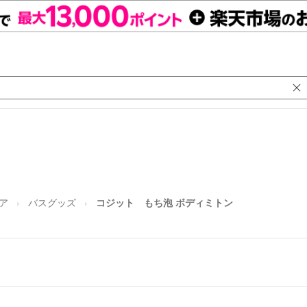
ア
バスグッズ
コジット もち泡 ボディミトン