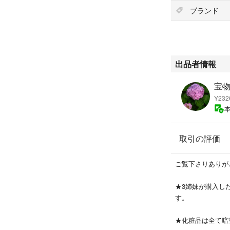
ブランド
出品者情報
宝
Y232
取引の評価
ご覧下さりありが
★3姉妹が購入し
す。
★化粧品は全て暗