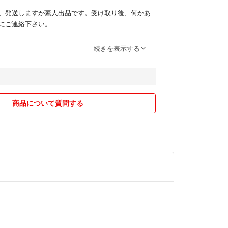
、発送しますが素人出品です。受け取り後、何かあ
にご連絡下さい。
個以上ある方はそれなりの理由がある方と推測し申請
続きを表示する
りしております。ご了承下さい。
送事故等による紛失の場合責任が負えません。追加
ければ発送方法を変更致しますのでお申し出くださ
商品について質問する
パックの補償対象の可否につきましては、楽天ラク
ートより配送状況を調査のうえ、補償対象条件を満
した場合にのみ対象となります。
は日本郵便で判断を行います。
ーーー☆ーーー☆ーーー☆
ます。