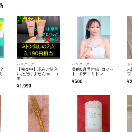
品
バスグッズ
バスグッズ
ト
と全
【完売中】現在ご購入
美的8月号付録 コジッ
未
枚
いただけませんm(_ _)
ト ボディミトン
プリ
m
¥500
¥2
¥1,990