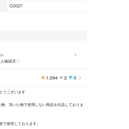
COGIT
物
69
本人確認済
1,094
2
0
とうございます
た物、頂いた物で使用しない商品を出品しておりま
室で保管しております。