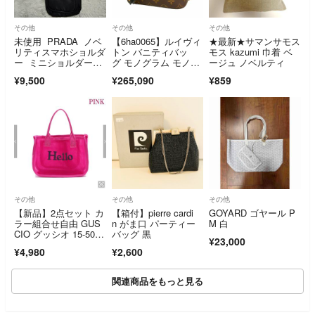
その他
その他
その他
未使用 PRADA ノベ
【6ha0065】ルイヴィ
★最新★サマンサモス
リティスマホショルダ
トン バニティバッ
モス kazumi 巾着 ベ
ー ミニショルダーバ
グ モノグラム モノグ
ージュ ノベルティ
ッグ
ラム・リバース ヴァ
¥9,500
¥265,090
¥859
ニティNVPM M4516
5 ブラウン 2wayバッ
グ【中古】レディース
その他
その他
その他
【新品】2点セット カ
【箱付】pierre cardi
GOYARD ゴヤール P
ラー組合せ自由 GUS
n がま口 パーティー
M 白
CIO グッシオ 15-501
バッグ 黒
¥23,000
8 チュールメッシュバ
¥4,980
¥2,600
ッグインバッグ ス
パ・サウナバッグ
関連商品をもっと見る