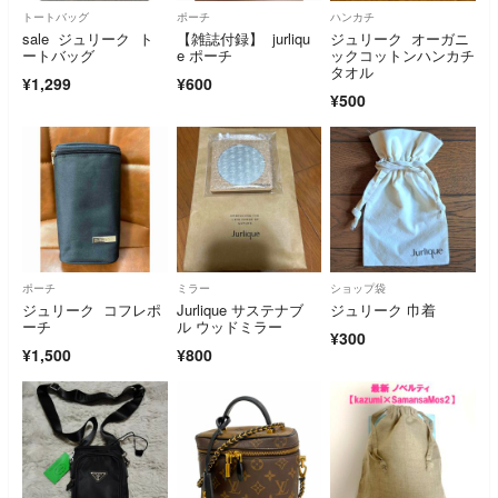
トートバッグ
ポーチ
ハンカチ
sale ジュリーク ト
【雑誌付録】 jurliqu
ジュリーク オーガニ
ートバッグ
e ポーチ
ックコットンハンカチ
タオル
¥1,299
¥600
¥500
ポーチ
ミラー
ショップ袋
ジュリーク コフレポ
Jurlique サステナブ
ジュリーク 巾着
ーチ
ル ウッドミラー
¥300
¥1,500
¥800