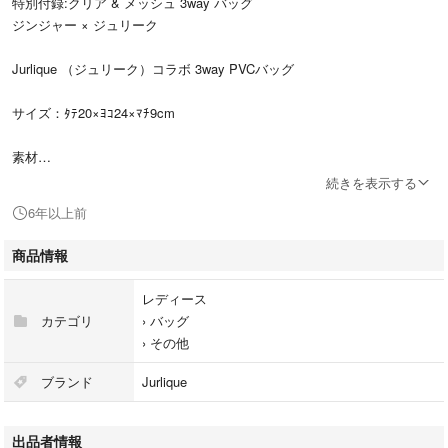
特別付録:クリア & メッシュ 3way バッグ
ジンジャー × ジュリーク
Jurlique （ジュリーク）コラボ 3way PVCバッグ
サイズ：ﾀﾃ20×ﾖｺ24×ﾏﾁ9cm
素材
クリアバッグ：塩化ビニール
続きを表示する
メッシュバッグ：ポリエステル、PPテープ
6年以上前
ランチタイムやビーチ、バックインバックに幅広い場面で使えます❗
商品情報
新品未使用未開封ですが、自宅保管の為、神経質な方はご遠慮ください🙇
レディース
カテゴリ
›
バッグ
›
その他
ブランド
Jurlique
出品者情報