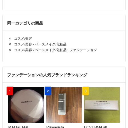
同一カテゴリの商品
コスメ/美容
コスメ/美容
›
ベースメイク/化粧品
コスメ/美容
›
ベースメイク/化粧品
›
ファンデーション
ファンデーションの人気ブランドランキング
1
2
3
MAQuillAGE
Primavista
COVERMARK