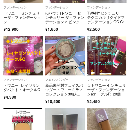
ファンデーション
ファンデーション
ファンデーション
トワニー センチュリ
(6パウチ)トワニー セ
TWANYセンチュリー
ーザ・ファンデーショ
ンチュリー ザ・ファン
テクニカルリクイドフ
ン
デーション a ピンクオ
ァンデーションOC-C1
ークルーＢ
¥12,900
¥1,650
¥2,500
ファンデーション
フェイスパウダー
ファンデーション
トワニー レイヤリン
新品未開封フェイスパ
☆トワニー センチュリ
グパクト・オークルC
ウダートワニーミラノ
ーザ・ファンデーショ
コレクション30g人気
ンaオークルR 20個
¥4,380
完売品限定カネボウ
¥10,500
¥2,450