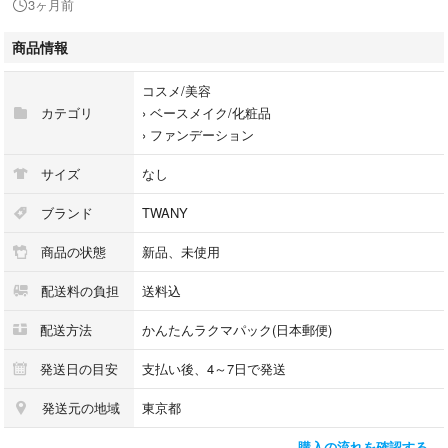
3ヶ月前
製造番号0403
商品情報
カラー全5色
オークルB
コスメ/美容
オークルC
カテゴリ
›
ベースメイク/化粧品
オークルD
›
ファンデーション
ソフトオークルC
ピンクオークルB
サイズ
なし
ございます。
ブランド
TWANY
商品の状態
新品、未使用
ご希望の方はコメントお願い致します。
配送料の負担
送料込
変更させて頂きます。
配送方法
かんたんラクマパック(日本郵便)
製造販売元
株式会社カネボウ化粧品
発送日の目安
支払い後、4～7日で発送
東京都中央区茅場町1-14-10
発送元の地域
東京都
MADE IN JAPAN
購入の流れを確認する