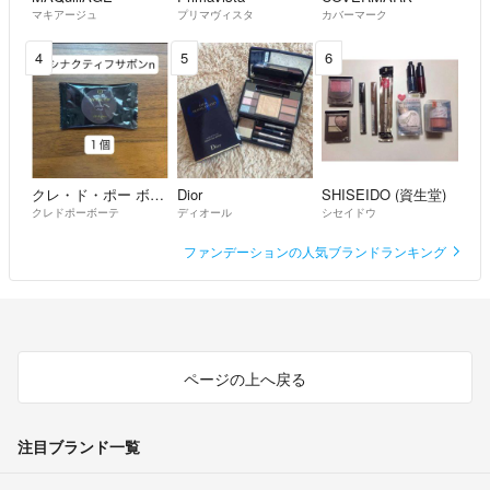
マキアージュ
プリマヴィスタ
カバーマーク
4
5
6
クレ・ド・ポー ボーテ
Dior
SHISEIDO (資生堂)
クレドポーボーテ
ディオール
シセイドウ
ファンデーションの人気ブランドランキング
ページの上へ戻る
注目ブランド一覧