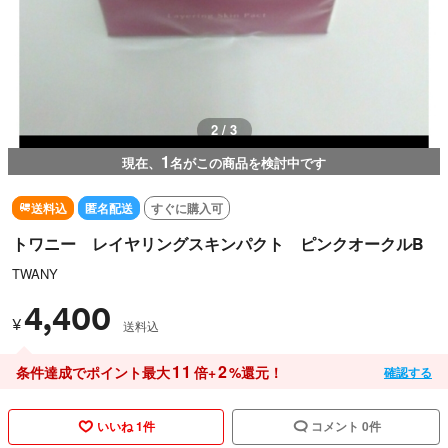
3 / 3
1
現在、
名がこの商品を検討中です
送料込
匿名配送
すぐに購入可
トワニー レイヤリングスキンパクト ピンクオークルB
TWANY
4,400
¥
送料込
11
2
条件達成でポイント最大
倍+
%還元！
確認する
いいね 1件
コメント 0件