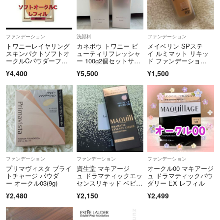
ファンデーション
洗顔料
ファンデーション
トワニーレイヤリング
カネボウ トワニー ビ
メイベリン SPステ
スキンパクトソフトオ
ューティリフレッシャ
イ ルミマット リキッ
ークルCパウダーファ
ー 100g2個セットサン
ド ファンデーショ
ンデーション
プル付き
ン W30(35ml)
¥4,400
¥5,500
¥1,500
ファンデーション
ファンデーション
ファンデーション
プリマヴィスタ ブライ
資生堂 マキアージ
オークル00 マキアージ
トチャージ パウダ
ュ ドラマティックエッ
ュ ドラマティックパウ
ー オークル03(9g)
センスリキッド ベビー
ダリー EX レフィル
ピンクオークル00(25m
¥2,480
¥2,150
¥2,499
l)