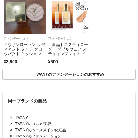
ファンデーション
ファンデーション
イヴサンローラン ラデ
【新品】エスティロー
ィアント タッチ グロ
ダー ダブルウェア ス
ウパクト クッション B
テイインプレイス メー
10 ミニ 5g
クアップ リキッドファ
¥3,500
¥500
ンデーション クール
バニラ 1ml×2枚
TWANYのファンデーションのおすすめ
同一ブランドの商品
TWANY
TWANYのコスメ/美容
TWANYのベースメイク/化粧品
TWANYのファンデーション