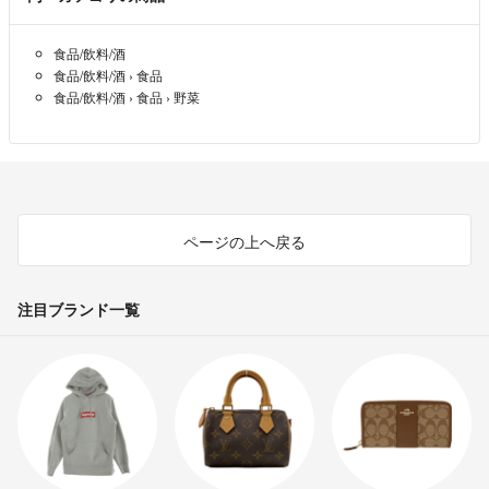
(トマトベリー、麗月の出品はございません)
食品/飲料/酒
例年以上に人手不足となってまして、コメント欄へご希望いただきまし
食品/飲料/酒
›
食品
ても全てを把握出来ません。専用ページの受付はしておりません(＞人
食品/飲料/酒
›
食品
›
野菜
＜;)よろしくお願いします。
トマトの作業、出荷や育児で発送完了のご連絡が夜分になる事がありま
す。
予めご了承いただきますよう何卒よろしくお願いします！！
ページの上へ戻る
○○○○○○野菜と家族の時間を優先します○○○○○○
野菜の栽培と子育て優先に動いてますので、速やかなご連絡や返答が出
注目ブランド一覧
来ない事が多いです。申し訳ございませんm(_ _)m
自己紹介
岐阜県高山市にて標高800ｍを越える高冷地、美味しい空気と綺麗な
水で育てました。
是非、飛騨高山産トマトをお楽しみ下さいませ！
夫と2人で就農して18年、ハウスは40棟ほど。