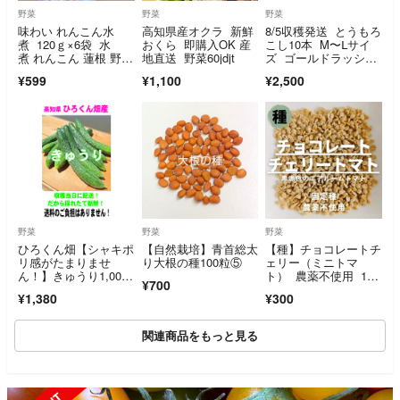
野菜
野菜
野菜
味わい れんこん水
高知県産オクラ 新鮮
8/5収穫発送 とうもろ
煮 120ｇ×6袋 水
おくら 即購入OK 産
こし10本 M〜ᒪサイ
煮 れんこん 蓮根 野
地直送 野菜60jdjt
ズ ゴールドラッシ
菜 煮物 根菜
ュ 今シーズンラス
¥599
¥1,100
¥2,500
ト！限定価格
野菜
野菜
野菜
ひろくん畑【シャキポ
【自然栽培】青首総太
【種】チョコレートチ
リ感がたまりませ
り大根の種100粒⑤
ェリー（ミニトマ
ん！】きゅうり1,000g
ト） 農薬不使用 15
¥700
以上 送料無料
粒
¥1,380
¥300
関連商品をもっと見る
SOLD OUT