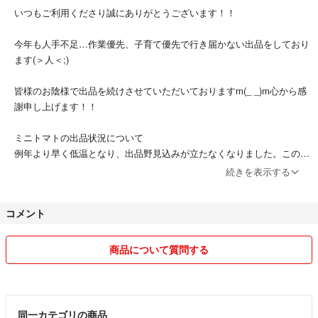
・16時→18時
いつもご利用くださり誠にありがとうございます！！
・18時→20時
・19時→21時
今年も人手不足…作業優先、子育て優先で行き届かない出品をしており
ご指定のない場合は最短着指定にて発送させていただきます。
ます(＞人＜;)
道路状況によりご希望に添えない場合があります。
予めご了承ください。
皆様のお陰様で出品を続けさせていただいておりますm(_ _)m心から感
謝申し上げます！！
ミニトマトの出品状況について
例年より早く低温となり、出品野見込みが立たなくなりました。このま
ま霜がおりますと強制的に終了となります。
続きを表示する
似たような商品の金額の違いについて
コメント
常温、クール、量の違い
当日の確保次第で決めております。
訳ありの軽度、有無の割合、出品量によって変えております。
商品について質問する
これに懲りずまたご利用いただければ幸いですm(_ _)m
今年はミニトマト小粒、訳ありミニトマトをメインに出品させていただ
きますm(_ _)m
同一カテゴリの商品