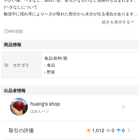
(ヘタなしについて
輸送中に揺れ等によりヘタが取れた部分から水分が出る場合があります。
予めご了承ください)
続きを表示する
6年弱前
土で育ててますので、トマトにそれぞれ個性があり、酸味とみずみずしさ
の昔ながらのトマト味やほんのり甘みのあるものなど様々です。
商品情報
がっつり甘いトマトをお求めの方はご遠慮ください。
食品/飲料/酒
カテゴリ
›
食品
訳ありカラフル2キロ常温送料込み
›
野菜
合計代金1680円
北海道、沖縄、離島へのお届けは追加料金が必要になります。
また2泊必要となる場合にはクール便をお勧めしておりますので、ご購入
出品者情報
前にコメントをお願いいたします。
huang's shop
お手数ですが、ご購入後すぐにお電話番号とご希望のお届け時間帯がござ
ほあんベジ
いましたらお知らせください。
ご希望のお届け時間帯は以下の通りです。
取引の評価
1,012
0
0
・午前中
・14時→16時