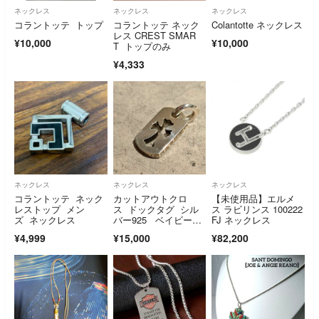
ネックレス
ネックレス
ネックレス
コラントッテ トップ
コラントッテ ネック
Colantotte ネックレス
レス CREST SMAR
¥10,000
¥10,000
T トップのみ
¥4,333
ネックレス
ネックレス
ネックレス
コラントッテ ネック
カットアウトクロ
【未使用品】エルメ
レストップ メン
ス ドックタグ シル
ス ラビリンス 100222
ズ ネックレス
バー925 ベイビーフ
FJ ネックレス
ァット
¥4,999
¥15,000
¥82,200