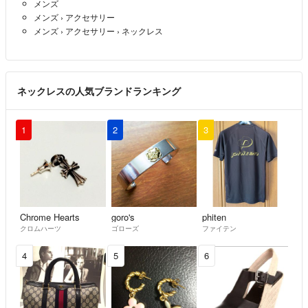
メンズ
コメント失礼致します。
メンズ
›
アクセサリー
接続部に緩みなどはありませんか？
メンズ
›
アクセサリー
›
ネックレス
じょー
- 1年以上前
ネックレスの人気ブランドランキング
1
2
3
Chrome Hearts
goro's
phiten
クロムハーツ
ゴローズ
ファイテン
4
5
6