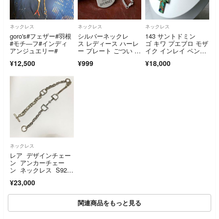
ネックレス
ネックレス
ネックレス
goro's#フェザー#羽根
シルバーネックレ
143 サントドミン
#モチ―フ#インディ
ス レディース ハーレ
ゴ キワ プエブロ モザ
アンジュエリー#
ー プレート ごつい バ
イク インレイ ペンダ
イカー ドックタグ
ント JAR
¥12,500
¥999
¥18,000
ネックレス
レア デザインチェー
ン アンカーチェー
ン ネックレス S92
5 シルバーカラー ホ
¥23,000
ースビットモチー
フ マンテル
関連商品をもっと見る