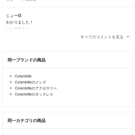
じょー様
わかりました！
いいですよ！
すべてのコメントを見る
K
- 1年以上前
出品者
ありがとうございます。
同一ブランドの商品
6,000円で即決させて頂けませんか？
よろしくお願いします。
Colantotte
じょー
- 1年以上前
Colantotteのメンズ
Colantotteのアクセサリー
じょー様
Colantotteのネックレス
コメントありがとうございます。
接続部の緩み、ありません。
使用は普通に出来ます。
同一カテゴリの商品
K
- 1年以上前
出品者