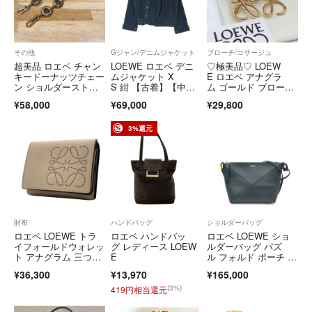
その他
Gジャン/デニムジャケット
ブローチ/コサージュ
超美品 ロエベ チャン
LOEWE ロエベ デニ
♡極美品♡ LOEW
キードーナッツチェー
ムジャケット X
E ロエベ アナグラ
ン ショルダーストラ
S 紺 【古着】【中
ム ゴールド ブロー
ップ ゴールド
古】【送料無料】
チ ピンブローチ 証明
¥58,000
¥69,000
¥29,800
書付き 箱付き レディ
ース
3%還元
財布
ハンドバッグ
ショルダーバッグ
ロエベ LOEWE トラ
ロエベ ハンドバッ
ロエベ LOEWE ショ
イフォールドウォレッ
グ レディース LOEW
ルダーバッグ パズ
ト アナグラム 三つ折
E
ル フォルド ポーチ C
財布 ベージュ レザ
510PT1X01 4535 ベチ
¥36,300
¥13,970
¥165,000
ー トライフォール
バー シャイニーナパ
ド ウォレット 財布
カーフ ゴールド金
(3%)
419円相当還元
具 【中古】