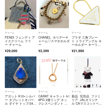
チャーム
チャーム
チャーム
FENDI フェンディ ア
CHANEL ホリデーチ
プラダ 三角プレー
イスクリーム ファ
ャーム♡スマホホルダ
ト トライアングル キ
ー チャーム
ー
ーホルダー キーリン
グ ユニセックス
¥29,000
¥2,399
¥21,980
チャーム
チャーム
チャーム
アガット K10×シルバ
CARAT キャラット k1
新品 完売品 ファミ
ー タブレットオパー
8PG 3連リング ネッ
リア JALオリジナ
ル ダイヤ トップ/24-4
クレスペンダント ト
ル CAマスコットベア
974S
ップ
ー チャーム