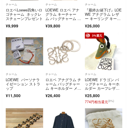
チャーム
チャーム
チャーム
ロエベLoewe四角いロ
LOEWE ロエベ アナ
『最終お値下げ』LOE
ゴチャーム ネックレ
グラム キーチャー
WE アナグラム レザ
スチェーンプレゼント
ム バッグチャーム ゴ
ー キーリング キーホ
ールド 箱付き
ルダー バッグチャー
¥9,999
¥39,800
¥26,000
ム レディース マスタ
ード×ライトブルー系
3%還元
チャーム
チャーム
チャーム
LOEWE パーソナラ
ロエベ アナグラム チ
LOEWE ドラゴン バ
イゼーション ストラ
ャーム バッグチャー
ッグチャーム キーホ
ップ
ム キーホルダー メタ
ルダー カーフレザ
ル レディース LOEW
ー スペイン製 鑑定済
¥11,500
¥26,400
¥25,800
E 【1-0277770】
み 正規品 ロエベ
(3%)
774円相当還元