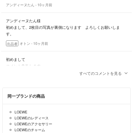
アンディーヌたん
- 10ヶ月前
アンディーヌたん様
初めまして、2枚目の写真が裏側になります よろしくお願いしま
す。
オトン
- 10ヶ月前
出品者
初めまして
コメント失礼します
かわいいですね！購入希望ですが
すべてのコメントを見る
裏側はどうなっているか
お見せいただくことは可能でしょうか？
アンディーヌたん
- 10ヶ月前
同一ブランドの商品
LOEWE
LOEWEのレディース
LOEWEのアクセサリー
LOEWEのチャーム