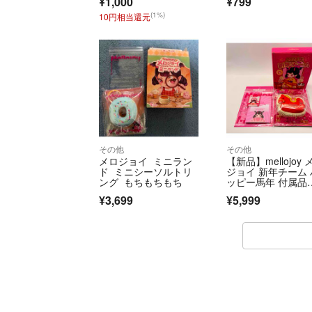
¥1,000
¥799
(1%)
10円相当還元
その他
その他
メロジョイ ミニラン
【新品】mellojoy 
ド ミニシーソルトリ
ジョイ 新年チーム 
ング もちもちもち
ッピー馬年 付属品
部付き
¥3,699
¥5,999