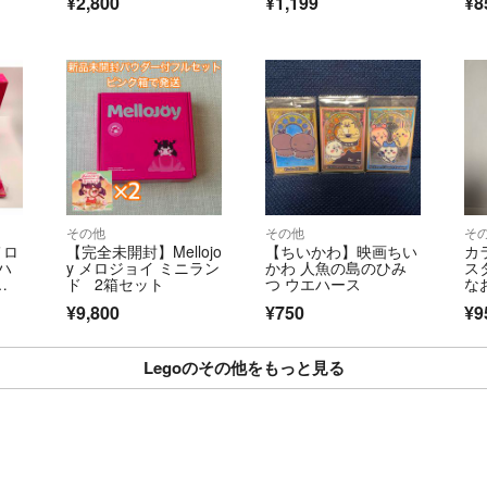
¥2,800
¥1,199
¥8
その他
その他
そ
メロ
【完全未開封】Mellojo
【ちいかわ】映画ちい
カ
ハ
y メロジョイ ミニラン
かわ 人魚の島のひみ
ス
全
ド 2箱セット
つ ウエハース
な
¥9,800
¥750
¥9
Legoのその他をもっと見る