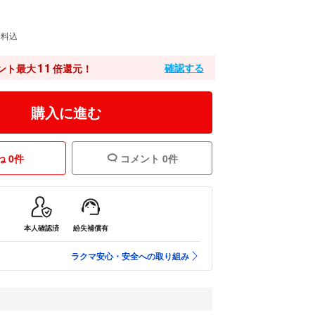
送料込
11
確認する
ント最大
倍還元！
購入に進む
 0件
コメント 0件
本人確認済
紛失補償有
ラクマ安心・安全への取り組み