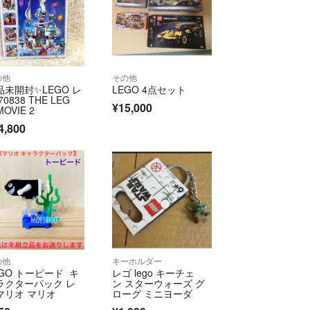
の他
その他
品未開封✨LEGO レ
LEGO 4点セット
70838 THE LEG
¥15,000
MOVIE 2
4,800
の他
キーホルダー
EGO トーピード キ
レゴ lego キーチェ
ラクターパック レ
ン スターウォーズ グ
マリオ マリオ
ローグ ミニヨーダ