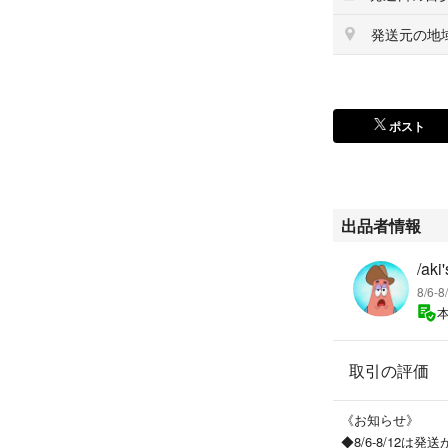
発送元の地
ポスト
出品者情報
/aki
8/6-
取引の評価
《お知らせ》
◆8/6-8/12は