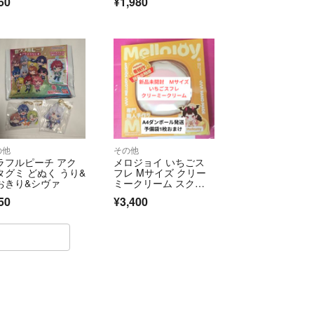
50
¥1,980
の他
その他
ラフルピーチ アク
メロジョイ いちごス
タグミ どぬく うり&
フレ Mサイズ クリー
おきり&シヴァ
ミークリーム スクイ
ーズ
50
¥3,400