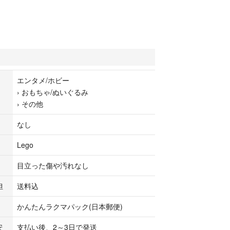
エンタメ/ホビー
›
おもちゃ/ぬいぐるみ
›
その他
なし
Lego
目立った傷や汚れなし
担
送料込
かんたんラクマパック(日本郵便)
安
支払い後、2～3日で発送