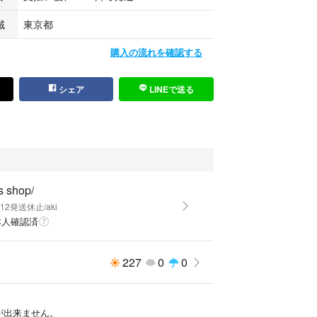
域
東京都
購入の流れを確認する
シェア
LINEで送る
's shop/
8/12発送休止/aki
本人確認済
227
0
0
発送が出来ません。