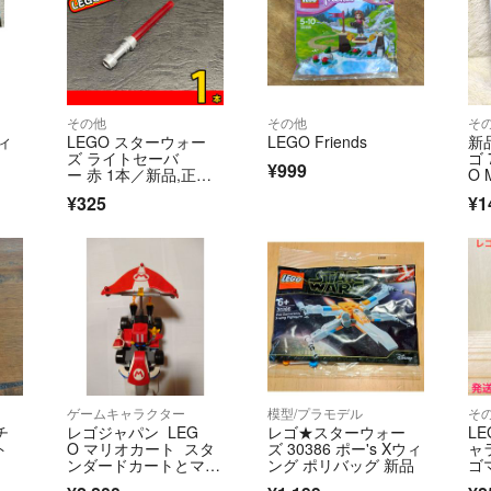
その他
その他
そ
ィ
LEGO スターウォー
LEGO Friends
新
ズ ライトセーバ
ゴ 
¥999
ー 赤 1本／新品,正規
O 
品,匿名配送
¥325
¥1
ゲームキャラクター
模型/プラモデル
そ
チ
レゴジャパン LEG
レゴ★スターウォー
L
ト
O マリオカート スタ
ズ 30386 ポー's Xウィ
ャ
ンダードカートとマリ
ング ポリバッグ 新品
ゴ
オフィギュア