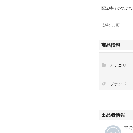
配送時箱がつぶれ
ご了承ください
4ヶ月前
2026年3月購入
商品情報
#コンクール
#ウエルテック
カテゴリ
#マウスウォッシ
ブランド
出品者情報
マ