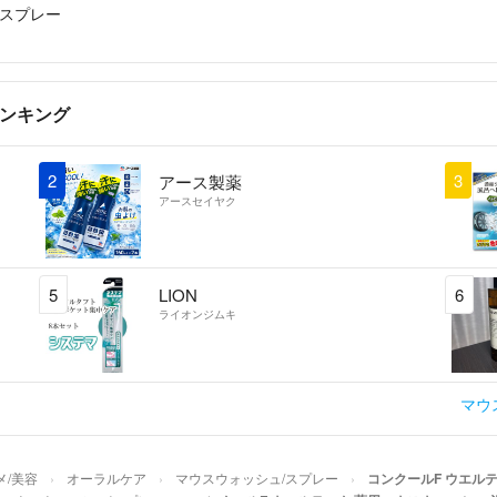
トくださいませ
/スプレー
気持ちの良いお取
どうぞよろしくお
ランキング
2
3
アース製薬
アースセイヤク
5
LION
6
ライオンジムキ
マウ
メ/美容
オーラルケア
マウスウォッシュ/スプレー
コンクールF ウエル