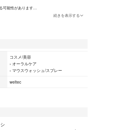
る可能性があります
続きを表示する
コスメ/美容
›
オーラルケア
ュ
›
マウスウォッシュ/スプレー
weltec
キシ