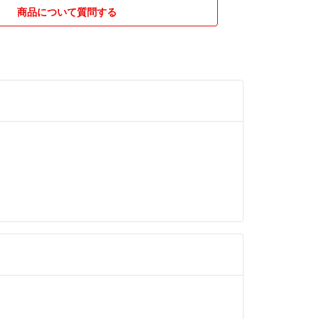
商品について質問する
で保管していますのでご安心ください。
台の上で行っております。
違います。
していますので、ご確認ください。
るお菓子やトミカは、発送の際箱やパッケージがへ
ます。
になる方は、購入をご遠慮ください。
金で発送方法を変更しますので、購入前にコメント
スト投函発送です。
いサイズのものは、ゆうパケットプラスの箱や宅急
品情報に間違いなどありましたら、購入前にコメン