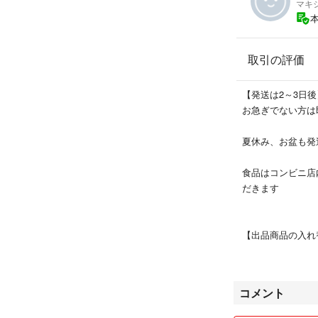
マキ
取引の評価
【発送は2～3日後
お急ぎでない方は
夏休み、お盆も発
食品はコンビニ店
だきます
【出品商品の入れ
商品は随時入れ替
があります。
また、購入申請あ
コメント
しまった場合は、
ご了承ください。