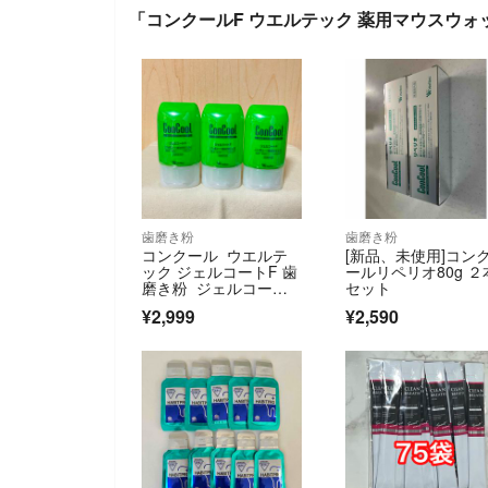
「コンクールF ウエルテック 薬用マウスウォ
歯磨き粉
歯磨き粉
コンクール ウエルテ
[新品、未使用]コン
ック ジェルコートF 歯
ールリペリオ80g ２
磨き粉 ジェルコート I
セット
I 3本
¥2,999
¥2,590