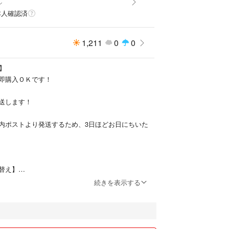
シ
本人確認済
1,211
0
0
】
即購入ＯＫです！
送します！
内ポストより発送するため、3日ほどお日にちいた
替え】
えしますので、いいねがついていても削除する場合
続きを表示する
りの商品で、申請いただいても、在庫がなくなって
承認せず出品を取り消します。