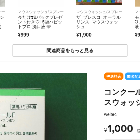
レー
マウスウォッシュ/スプレー
マウスウォッシュ/スプレー
マ
ッシ
今だけ❣️2パックプレゼ
ザ プレスコ オーラル
モ
ス
ント付き♡15袋ハビッ
リンス マウスウォッ
O
)
トプロ 洗口液 🩵
シュ
液
¥999
¥1,900
¥
関連商品をもっと見る
SOLD OUT
送料込
匿名配
コンクール
スウォッシ
weltec
1,000
¥