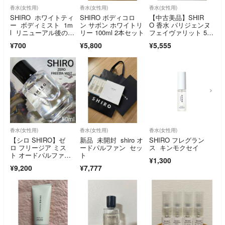
香水(女性用)
香水(女性用)
香水(女性用)
SHIRO ホワイトティ
SHIRO ボディコロ
【中古美品】SHIR
ー ボディミスト 1m
ン サボン ホワイトリ
O 香水 パリジェンヌ
l リニューアル後の香
リー 100ml 2本セット
フェイヴァリット 50
り
ml 残量多め
¥700
¥5,800
¥5,555
香水(女性用)
香水(女性用)
香水(女性用)
【シロ SHIRO】ゼ
新品 未開封 shiro オ
SHIRO フレグラン
ロ フリージア ミス
ードパルファン セッ
ス キンモクセイ
ト オードパルファ
ト
¥1,300
ン 50ml
¥9,200
¥7,777