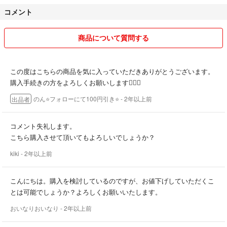
・フォローにて100円値引き！
コメント
（1000円以下の商品は割引き不可）
・購入後のお値下げはできません
商品について質問する
購入前にコメントよりお知らせください
【発送について】
この度はこちらの商品を気に入っていただきありがとうございます。
・基本的には送料無料
購入手続きの方をよろしくお願いします🙇🏻‍♂️
のん⭐️フォローにて100円引き⭐️
- 2年以上前
出品者
・コンパクトな形での発送
送料が1番安い方法で発送します
その為、普通郵便になるかと思います
コメント失礼します。
希望がある前は購入前にお知らせください！
こちら購入させて頂いてもよろしいでしょうか？
kiki
- 2年以上前
・1〜3日以内で発送
・自宅にある梱包素材を使用してます
こんにちは。購入を検討しているのですが、お値下げしていただくこ
とは可能でしょうか？よろしくお願いいたします。
【最後に】
おいなりおいなり
- 2年以上前
お顔の見えないお取り引きですので
気持ちの良い対応を心がけて参ります