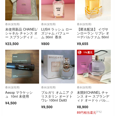
香水(女性用)
香水(女性用)
香水(女性用)
未使用新品 CHANEL/
LUSH ラッシュ ロー
【匿名配送】 イヴサ
シャネル チャンス オ
ズジャム パフュー
ンローラン リブレ オ
ー スプランディド オ
ム 30ml 香水
ーデパルファム 50ml
ードゥ パルファム
¥23,500
¥800
¥9,655
1%還元
香水(女性用)
香水(女性用)
香水(女性用)
Aesop マラケッシ
ブルガリ オムニア ク
未開封CHANEL チャ
ュ 10ml 未使用
リスタリン オードト
ンス オー スプランデ
ワレ 100ml Ds83
ィド オードゥ パルフ
¥4,500
ァム 100ml chance sp
¥9,500
¥8,900
lendide
(1%)
89円相当還元