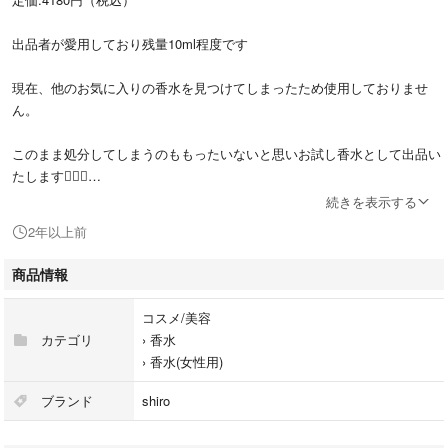
出品者が愛用しており残量10ml程度です
現在、他のお気に入りの香水を見つけてしまったため使用しておりませ
ん。
このまま処分してしまうのももったいないと思いお試し香水として出品い
たします🙋🏻‍♀️
続きを表示する
持ち運びに便利なロールオンタイプの容器に移し替えての発送をと考えて
2年以上前
おります！
商品情報
現品のボトルにつきましては小さな傷や汚れがある状態です。
気になる方がおられましたら写真を追加する等の対応を取らせていただき
コスメ/美容
ますのでお教え下さい🙇🏻‍♂️
カテゴリ
›
香水
›
香水(女性用)
現状のままのご購入検討のお客様はコメント等からお教え頂けると嬉しい
です☺️
ブランド
shiro