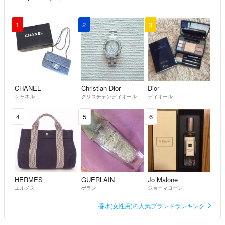
1
2
3
CHANEL
Christian Dior
Dior
シャネル
クリスチャンディオール
ディオール
4
5
6
HERMES
GUERLAIN
Jo Malone
エルメス
ゲラン
ジョーマローン
香水(女性用)の人気ブランドランキング