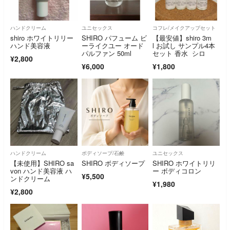
ハンドクリーム
ユニセックス
コフレ/メイクアップセット
shiro ホワイトリリー
SHIRO パフューム ビ
【最安値】shiro 3m
ハンド美容液
ーライクユー オード
l お試し サンプル4本
パルファン 50ml
セット 香水 シロ
¥2,800
¥6,000
¥1,800
ハンドクリーム
ボディソープ/石鹸
ユニセックス
【未使用】SHIRO sa
SHIRO ボディソープ
SHIRO ホワイトリリ
von ハンド美容液 ハ
ー ボディコロン
¥5,500
ンドクリーム
¥1,980
¥2,800