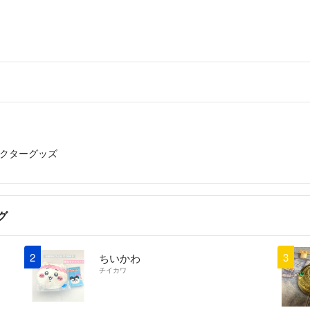
クターグッズ
グ
2
3
ちいかわ
チイカワ