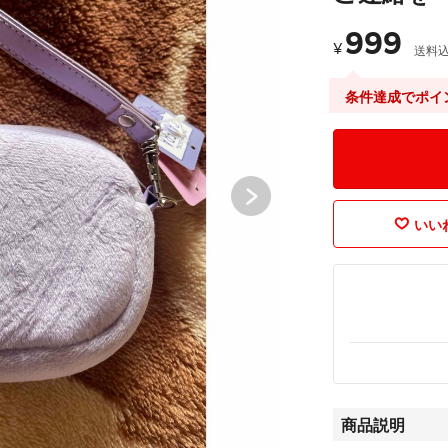
999
¥
送料
条件達成でポイ
いいね
商品説明