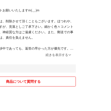
お願いいたしますm(._.)m
は、削除させて頂くこともございます。ほつれや、
すが、見落としご了承下さい。細かく色々コメント
、神経質な方はご遠慮ください。また、郵送での事
は、責任を負えません。
渉中であっても、返答の早かった方が優先です。取
続きを表示する
けません。ご購入にあたっては、上記の文に同意さ
す
ます^_^
商品について質問する