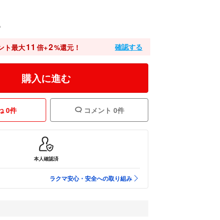
込
11
2
確認する
ント最大
倍+
%還元！
購入に進む
 0件
コメント 0件
本人確認済
ラクマ安心・安全への取り組み