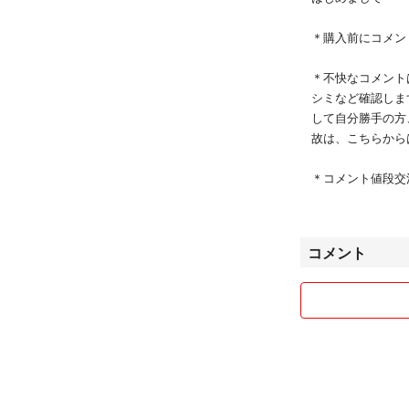
＊購入前にコメント
＊不快なコメント
シミなど確認しま
して自分勝手の方
故は、こちらから
＊コメント値段交
り置き逃げ禁止！
クレーム、返品受
れたことと致しま
コメント
よろしくお願い致し