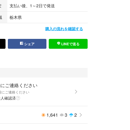
安
支払い後、1～2日で発送
域
栃木県
購入の流れを確認する
シェア
LINEで送る
決にご連絡ください
前にご連絡ください
本人確認済
1,641
3
2