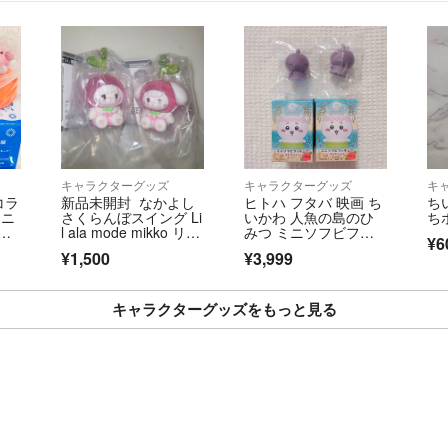
キャラクターグッズ
キャラクターグッズ
キ
コラ
新品未開封 なかよし
ヒトハ フタバ 映画 ち
ち
カニ
さくらんぼスイング Li
いかわ 人魚の島のひ
ち
プ
l ala mode mikko リル
みつ ミニソフビフィ
¥6
ア
アラモード ムース キ
ギュア
¥1,500
¥3,999
ャミー ガチャ
キャラクターグッズをもっと見る