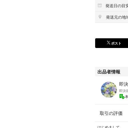
発送日の目
発送元の地
ポスト
出品者情報
即
即決
取引の評価
はじめまして