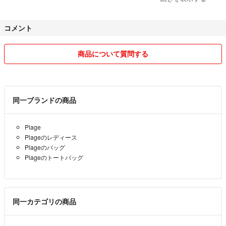
低めの価格設定にしております。急遽取り下げさせて頂く可能性があり
コメント
ますので、ご希望の方はお早めにお願いします。
気持ちのよいお取引を心がけたいと思いますので、よろしくお願い致し
商品について質問する
ます。
同一ブランドの商品
Plage
Plageのレディース
Plageのバッグ
Plageのトートバッグ
同一カテゴリの商品