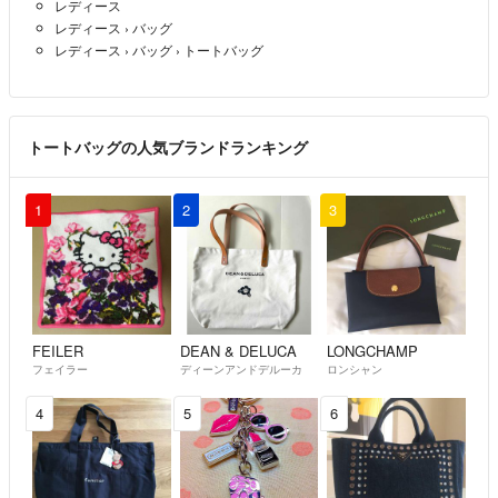
レディース
レディース
›
バッグ
レディース
›
バッグ
›
トートバッグ
トートバッグの人気ブランドランキング
1
2
3
FEILER
DEAN & DELUCA
LONGCHAMP
フェイラー
ディーンアンドデルーカ
ロンシャン
4
5
6