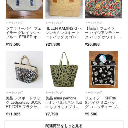
トートバッグ
トートバッグ
トートバッグ
ラブラリーバイ フェ
HELEN KAMINSKI ヘ
【新品】フェイラ
イラー グレイッシュ
レンカミンスキー ト
ー ハイジアンティー
ブルー FEILER オー
ートバッグ カゴバッ
ク バッグ ホワイト W
ルドテディ ワッペン
ク A4
EB限定 完売品
¥13,500
¥21,300
¥26,888
トートバッグ アイボ
リー×ネイビー
トートバッグ
トートバッグ
トートバッグ
美品 レスポートサッ
美品 mina perhone
フェイラー KNT36
ク LeSportsac BUCK
n ミナペルホネン flutt
5 ハイジ ミニバッ
ET TOTE フラクセン
er ちょうちょプリン
グ コニッティー ブラ
レオパード 舟形トー
ト トートバッグ aaa9
ック
¥11,825
¥7,798
¥9,500
トバッグ ベージュ／
459 カーキ ネイビ
服飾 ショルダー【240
ー レディース 古着 中
0015085111】
古 USED
関連商品をもっと見る