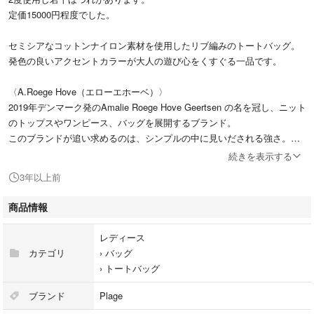
定価15000円程度でした。
セミシアなコットンナイロン素材を使用したリブ編みのトートバッグ。
発色の良いアクセントカラーが大人の遊び心をくすぐる一品です。
〈A.Roege Hove（エローエホーベ）〉
2019年デンマーク発のAmalie Roege Hove Geertsen の名を冠し、ニット
のトップスやワンピース、バッグを展開するブランド。
このブランドが追い求めるのは、シンプルの中に見いだされる強さ。
沈着冷静でありつつも挑発的で遊び心にあふれる試みを通じ、身体と衣服
続きを表示する
の関係性を探求しています。
3年以上前
商品情報
レディース
カテゴリ
›
バッグ
›
トートバッグ
ブランド
Plage