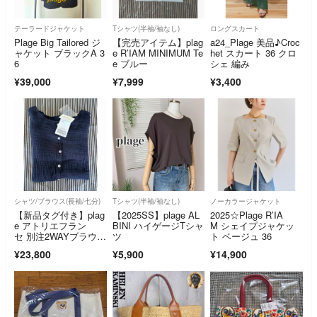
テーラードジャケット
Tシャツ(半袖/袖なし)
ロングスカート
Plage Big Tailored ジ
【完売アイテム】plag
a24_Plage 美品♪Croc
ャケット ブラックA 3
e R’IAM MINIMUM Te
het スカート 36 クロ
6
e ブルー
シェ 編み
¥39,000
¥7,999
¥3,400
シャツ/ブラウス(長袖/七分)
Tシャツ(半袖/袖なし)
ノーカラージャケット
【新品タグ付き】plag
【2025SS】plage AL
2025☆Plage R’IA
e アトリエフラン
BINI ハイゲージTシャ
M シェイプジャケッ
セ 別注2WAYブラウ
ツ
ト ベージュ 36
ス ブラック
¥23,800
¥5,900
¥14,900