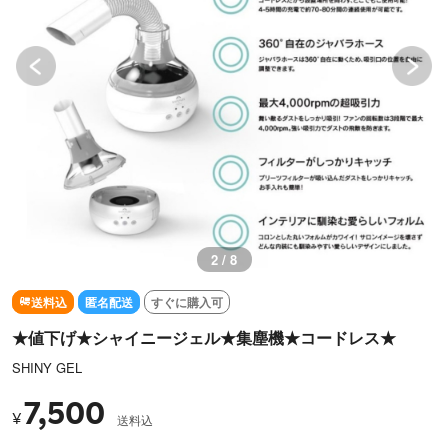
2 / 8
送料込
匿名配送
すぐに購入可
★値下げ★シャイニージェル★集塵機★コードレス★
SHINY GEL
7,500
¥
送料込