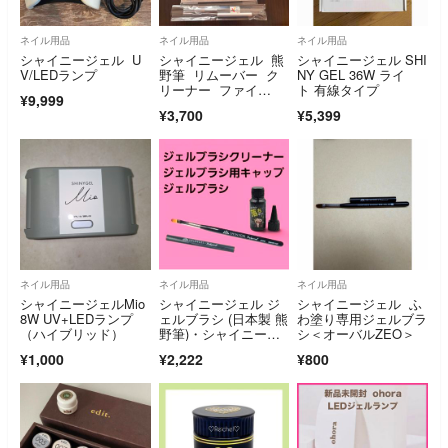
ネイル用品
ネイル用品
ネイル用品
シャイニージェル U
シャイニージェル 熊
シャイニージェル SHI
V/LEDランプ
野筆 リムーバー ク
NY GEL 36W ライ
リーナー ファイ
ト 有線タイプ
¥9,999
ル ワイプ セット
¥3,700
¥5,399
ネイル用品
ネイル用品
ネイル用品
シャイニージェルMio
シャイニージェル ジ
シャイニージェル ふ
8W UV+LEDランプ
ェルブラシ (日本製 熊
わ塗り専用ジェルブラ
（ハイブリッド）
野筆)・シャイニージ
シ＜オーバルZEO＞
ェル キャップ
¥1,000
¥2,222
¥800