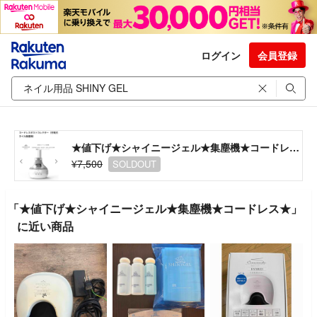
ログイン
会員登録
★値下げ★シャイニージェル★集塵機★コードレス★
¥7,500
SOLDOUT
「★値下げ★シャイニージェル★集塵機★コードレス★」
に近い商品