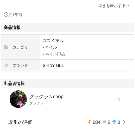
続きを表示する
フィルターは掃除機でダストを吸い取りましたが、
約1年前
使用感があります。
(オンラインなどでフィルター購入できると思います)
商品情報
本体は美品だと思いますが、
コスメ/美容
完全な物をお求めの方は購入しないでください。
カテゴリ
›
ネイル
›
ネイル用品
#シャイニージェル
#集塵機
ブランド
SHINY GEL
#ネイル
出品者情報
グラグラ's shop
グラグラ
取引の評価
284
2
0