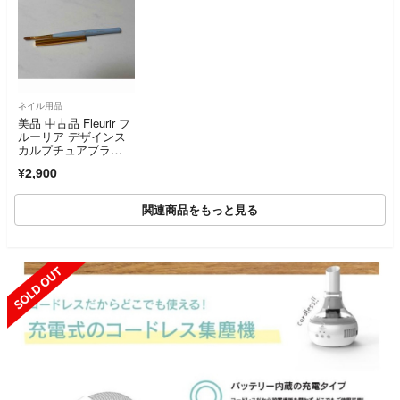
ネイル用品
美品 中古品 Fleurir フ
ルーリア デザインス
カルプチュアブラ
シ ブルー コリンスキ
¥2,900
ー
関連商品をもっと見る
SOLD OUT