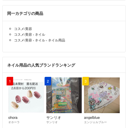
同一カテゴリの商品
コスメ/美容
コスメ/美容
›
ネイル
コスメ/美容
›
ネイル
›
ネイル用品
ネイル用品の人気ブランドランキング
1
2
3
ohora
サンリオ
angelblue
オホーラ
サンリオ
エンジェルブルー