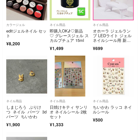
カラージェル
ネイル用品
ネイル用品
editジェルネイル セッ
即購入OK♪♡新品
オホーラ ジェルラン
ト
♡ グレースジェル ス
プ LEDライト ジェル
カルプチュア 15ml
ネイルシール用 新品
¥8,200
未開封
¥1,499
¥699
ネイル用品
ネイル用品
ネイル用品
しまじろう ぷりけ
日焼けキティ サンリ
ちいかわ ラッコ ネイ
つ ネイル パーツ 3d
オ ネイルシール 2枚
ルシール
パーツ ちいかわ
セット
¥500
¥1,900
¥1,333