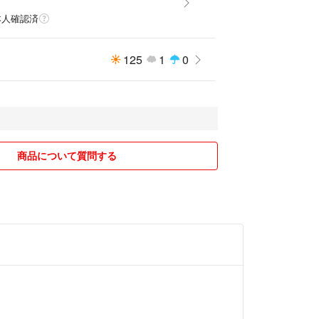
本人確認済
125
1
0
ミアムシート
アムシート
商品について質問する