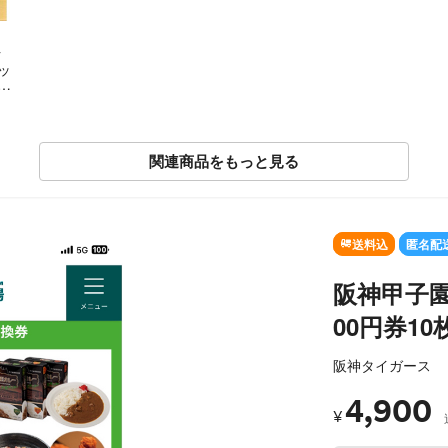
ク
ッ
ッ
消
関連商品をもっと見る
送料込
匿名配
阪神甲子園
00円券10
阪神タイガース
4,900
¥