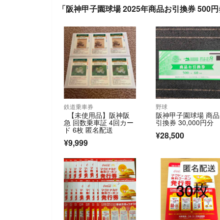
「阪神甲子園球場 2025年商品お引換券 500
鉄道乗車券
野球
【未使用品】阪神阪
阪神甲子園球場 商
急 回数乗車証 4回カー
引換券 30,000円分
ド 6枚 匿名配送
¥28,500
¥9,999