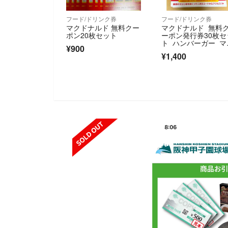
フード/ドリンク券
フード/ドリンク券
マクドナルド 無料クー
マクドナルド 無料
ポン20枚セット
ーポン発行券30枚セ
ト ハンバーガー マ
¥900
クチキン ポイント
¥1,400
化
SOLD OUT