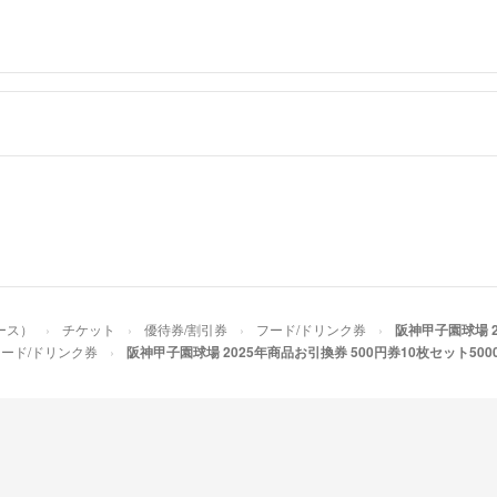
ース）
チケット
優待券/割引券
フード/ドリンク券
阪神甲子園球場 2
ード/ドリンク券
阪神甲子園球場 2025年商品お引換券 500円券10枚セット500