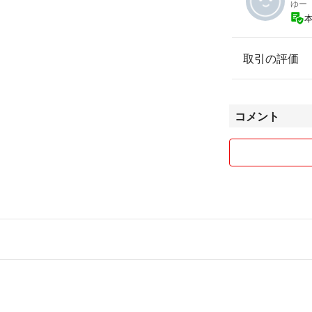
ゆー
#阪神タイガース
#年間シート
#シーズンシート
取引の評価
#ペアチケット
#TOSHIBAプレ
#グリーンプレミ
#グリーンシート
コメント
#SMBCシート
#アイビーシート
#ブリーズシート
#ライト外野
#レフト外野
#デーゲーム
#ナイター