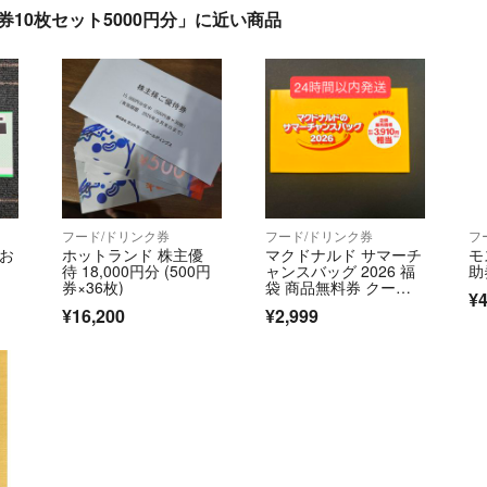
円券10枚セット5000円分」に近い商品
フード/ドリンク券
フード/ドリンク券
フ
品お
ホットランド 株主優
マクドナルド サマーチ
モ
待 18,000円分 (500円
ャンスバッグ 2026 福
助
券×36枚)
袋 商品無料券 クーポ
¥4
ン
¥16,200
¥2,999