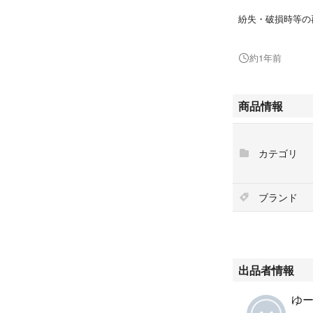
紛失・破損時等の
2025年12月21
約1年前
（期限切れでの返
店舗営業時以外、
商品情報
催物の開催がない
館並びにBE STADIU
カテゴリ
スショップアルプス
にて ご利用いた
（店舗の休業日は
ブランド
い。）
商品引換券の返品
出品者情報
#甲子園
#阪神甲子園球場
ゆ
#歴史館