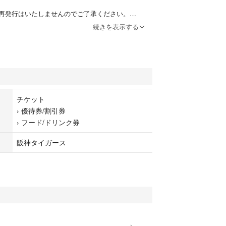
再発行はいたしませんのでご了承ください。
続きを表示する
日日曜まで有効です。
金はいたしません。）
外周販売店舗などではご利用いただけません。
場合、16号門横スタジアムショップ及び甲子園歴史
チケット
M KOSHIEN supported by STAND IN、タイガー
›
優待券/割引券
、ダグアウト、ストライク軒 NOODLE STUDIO
›
フード/ドリンク券
だけます。
阪神甲子園球場ホームページにてご確認くださ
阪神タイガース
、払い戻しはできかねます。
ー