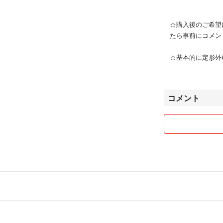
☆購入後のご希望
たら事前にコメン
☆基本的に定形外
注意ください。今
は一切の責任を負
品は定形外郵便で
コメント
ります。
☆傷、汚れ等は細
ので完璧を求めら
がご遠慮下さい。
☆ノークレーム、
返金は受け付けて
☆商品による肌ト
☆購入状況等によ