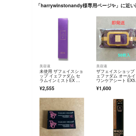
「harrywinstonandy様専用ページ✨」に近
美容液
美容液
未使用 ザフェイスショ
ザフェイスショップ
ップ イェファダム セ
ェファダム オール
ラムインミストEX オ
ワンケアシート EX5
ールインワン
枚入
¥2,555
¥1,600