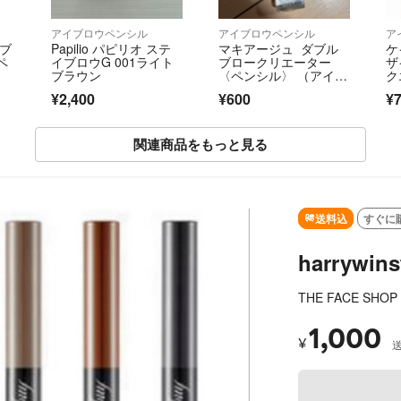
アイブロウペンシル
アイブロウペンシル
ア
ルブ
Papilio パピリオ ステ
マキアージュ ダブル
ケ
ペ
イブロウG 001ライト
ブロークリエーター
ザ
ブラウン
〈ペンシル〉 （アイブ
ク
ロー カートリッジ） B
色(
¥2,400
¥600
¥
R711
関連商品をもっと見る
送料込
すぐに
harrywi
THE FACE SHOP
1,000
¥