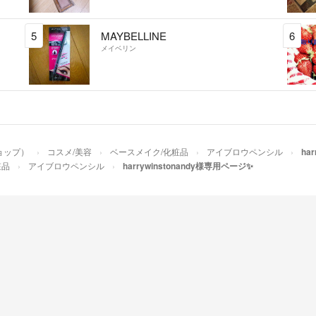
5
MAYBELLINE
6
メイベリン
ショップ）
コスメ/美容
ベースメイク/化粧品
アイブロウペンシル
ha
粧品
アイブロウペンシル
harrywinstonandy様専用ページ✨