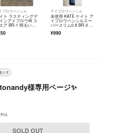
イブロウペンシル
アイブロウペンシル
イト ラスティングデ
未使用 KATE ケイト ア
インアイブロウW ス
イブロウペンシルスー
エア BR-1 明るい茶
パースリム0.8 BR-3 ナ
0.5g)
チュラルブラウン おま
750
¥990
け付き
購入可
nstonandy様専用ページ✨
送料込
SOLD OUT