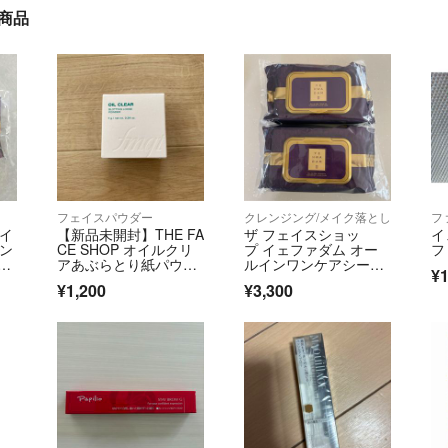
い商品
フェイスパウダー
クレンジング/メイク落とし
フ
 イ
【新品未開封】THE FA
ザ フェイスショッ
イ
イン
CE SHOP オイルクリ
プ イェファダム オー
フ
0
アあぶらとり紙パウダ
ルインワンケアシー
¥1
ー
ト 50枚入 2パック
¥1,200
¥3,300