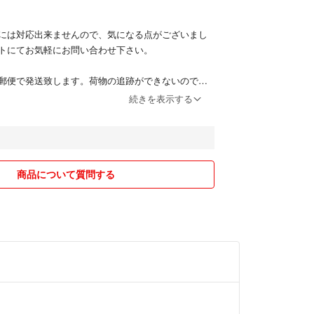
には対応出来ませんので、気になる点がございまし
トにてお気軽にお問い合わせ下さい。
郵便で発送致します。荷物の追跡ができないのでご
まではございませんが郵送事故、未着等のトラブル
続きを表示する
いませんのでご了承下さい。また箱に入っている商
の発送になりますので少し箱がつぶれる可能性があ
かくチェックしておりますが、あくまでも素人です
商品について質問する
れる方や神経質の方のご購入は申し訳ございません
ノーリターンでお願い致します。またキャンセル、
おりません。
ラブル等は自己責任でお願い致します。
り、価格が変動する場合がございます。