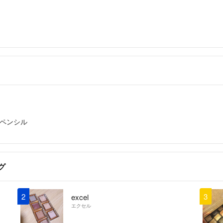
☆お値下げ、お取
☆土曜日、日曜日
☆出品している商
らお気軽にお問い
☆おまとめ買いで
よろしくお願いし
ペンシル
グ
2
3
excel
エクセル