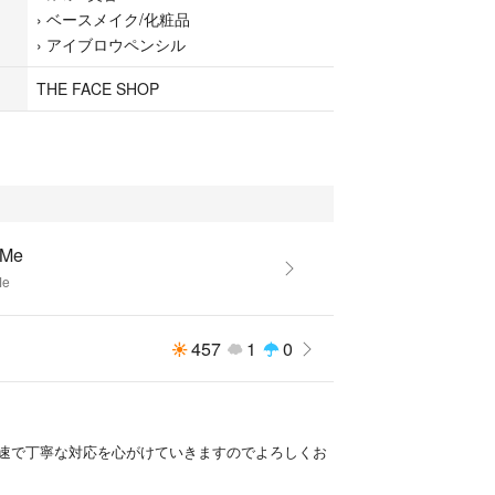
›
ベースメイク/化粧品
›
アイブロウペンシル
THE FACE SHOP
eMe
Me
457
1
0
速で丁寧な対応を心がけていきますのでよろしくお