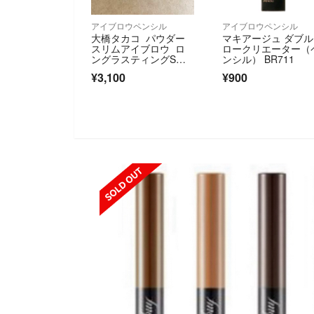
アイブロウペンシル
アイブロウペンシル
大橋タカコ パウダー
マキアージュ ダブ
スリムアイブロウ ロ
ロークリエーター（
ングラスティングS
ンシル） BR711
E ナチュラルブラウ
¥3,100
¥900
ン カートリッジ×2本
SOLD OUT