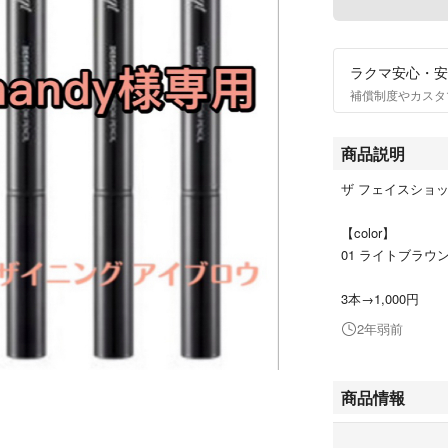
ラクマ安心・安
補償制度やカスタ
商品説明
ザ フェイスショ
【color】
01 ライトブラウ
3本→1,000円
2年弱前
商品情報