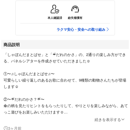
本人確認済
紛失補償有
ラクマ安心・安全への取り組み
商品説明
「しゃぼんだまとばせ」と「☔︎だれのかさ」の、2通りの楽しみ方ができ
る、パネルシアターを作成させていただきました☺︎
①〜♫しゃぼんだまとばせ♫〜
可愛らしい繰り返しのあるお歌に合わせて、9種類の動物さんたちが登場
します☺︎
②〜☔︎だれのかさ？☔︎〜
傘の柄を見たりヒントをもらったりして、やりとりを楽しみながら、あて
っこ遊びをお楽しみいただけます☺︎
こちらも9種類となっております★
続きを表示する
※動物さんとにじのパーツは①②共通とさせていただきますので、よろし
3ヶ月前