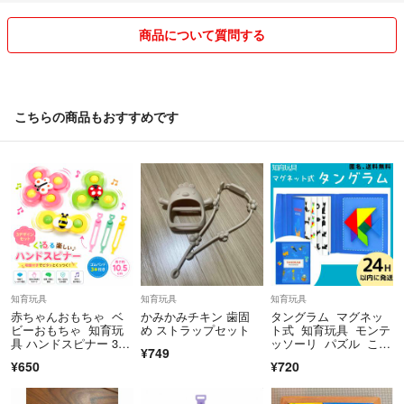
※家庭用プリンターを使用しております。薄くローラー線が入ってしまう
こともございます。大変申し訳ございません（ ; ; ）
商品について質問する
しゃぼんだまとばせ
だれのかさ？
シャボン玉導入
こちらの商品もおすすめです
梅雨室内遊び
梅雨保育
子育て支援６月７月
パネルシアター
知育玩具
知育玩具
知育玩具
赤ちゃんおもちゃ ベ
かみかみチキン 歯固
タングラム マグネッ
ビーおもちゃ 知育玩
め ストラップセット
ト式 知育玩具 モンテ
具 ハンドスピナー 3点
ッソーリ パズル こど
¥749
セット＋３個ゴム
も 型はめ 動物
¥650
¥720