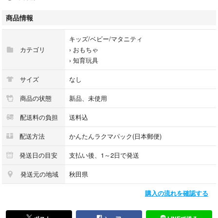
くお願い致します。
商品情報
見たり、歌ったり、やりとりをしながらあてっこをしたりと、未満児さん
から幼児さんまで、お楽しみいただけるものとなっております☺︎
キッズ/ベビー/マタニティ
カテゴリ
›
おもちゃ
※A4サイズPペーパー５枚分のパネルシアターとなります。
›
知育玩具
※✂︎カット済みですので、届いてすぐにご使用いただけます。
サイズ
なし
ーーーーーーーーーーーーーーーーー
商品の状態
新品、未使用
配送料の負担
送料込
☆*:.。. 内容.。.:*☆
配送方法
かんたんラクマパック(日本郵便)
①♫しゃぼんだまとばせ♫
★動物さん９種類↓
発送日の目安
支払い後、1～2日で発送
・とりさん
・かえるさん
発送元の地域
秋田県
・へびさん
購入の流れを確認する
・たぬきさん
・うさぎさん
・ぱんだちゃん