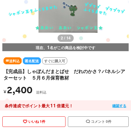
2 / 14
1
現在、
名がこの商品を検討中です
送料込
匿名配送
すぐに購入可
【完成品】しゃぼんだまとばせ だれのかさ？パネルシア
ターセット ５月６月保育教材
2,400
¥
送料込
11
条件達成でポイント最大
倍還元！
確認する
いいね 1件
コメント 0件