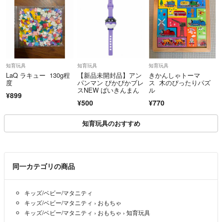
知育玩具
知育玩具
知育玩具
LaQ ラキュー 130g程
【新品未開封品】アン
きかんしゃトーマ
度
パンマン ぴかぴかブレ
ス 木のぴったりパズ
スNEW ばいきんまん
ル
¥899
¥500
¥770
知育玩具のおすすめ
同一カテゴリの商品
キッズ/ベビー/マタニティ
キッズ/ベビー/マタニティ
›
おもちゃ
キッズ/ベビー/マタニティ
›
おもちゃ
›
知育玩具