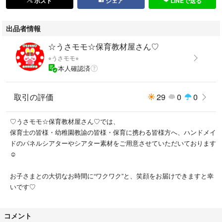
ポスト
シェア
LINEで送る
・きつねさん
・たこさん
出品者情報
・ぞうさん
★動物さんのしゃぼんだま９種類
☆うさモモ☆保育教材屋さん♡
★にじ
⭐︎うさモモ⭐︎
★動物さんみんなの後ろ姿
本人確認済
②☔︎だれのかさ☔︎
★動物さんのかさ9種類
取引の評価
29
0
0
※動物さんとにじのパーツは、上記の①（♫しゃぼんだまとばせ♫）と共通
です☺︎
♡うさモモ☆保育教材屋さん♡では、
保育士の皆様・幼稚園教諭の皆様・保育に携わる皆様方へ、ハンドメイ
全部で以上の29パーツです
ドのパネルシアターやシアター素材をご用意させていただいております
※演じ方（歌詞）もお付け致しますので、よろしければご参考になさって
☺︎
ください。
※演じる際は、①からでも②からでも大丈夫です☺︎
お子さまとの大切なお時間に“ワクワク”と、笑顔をお届けできますと幸
ひとつずつなど、その日の活動内容やお時間に合わせてご使用いただけま
いです♡
すと幸いです☆
ーーーーーーーーーーーーーーー
コメント