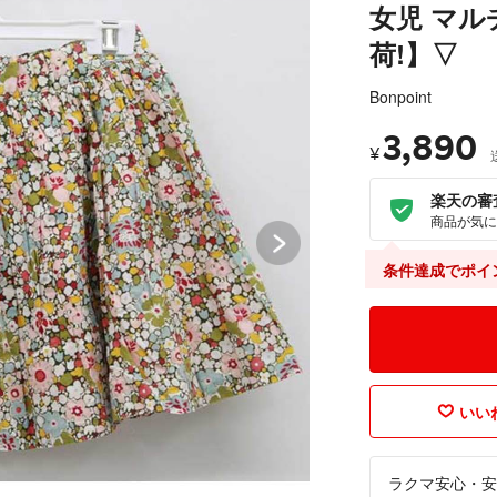
女児 マ
荷!】▽
Bonpoint
3,890
¥
楽天の審
商品が気に
条件達成でポイ
いいね
ラクマ安心・安