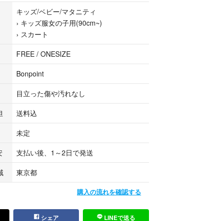
ます。
キッズ/ベビー/マタニティ
›
キッズ服女の子用(90cm~)
マ公式パートナーのSECONDS&KIDS2NDSラク
›
スカート
されています。
FREE / ONESIZE
Bonpoint
目立った傷や汚れなし
担
送料込
未定
安
支払い後、1～2日で発送
域
東京都
購入の流れを確認する
シェア
LINEで送る