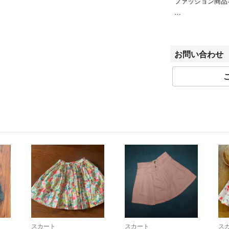
ファッション商品
■お問い合わせに
商品詳細ページ、
い合わせフォームよ
お問い合わせ
0になります。
■お取引について
・当店はラクマの
様に対するお取り
い合わせの有無に
す。
・商品画像に写っ
・値下げ交渉は原
・コメント対応・コ
・梱包・ギフト配
は行えません。
・ご注文いただい
・商品の性質上（
できません。
・品質管理には充
スカート
スカート
ス