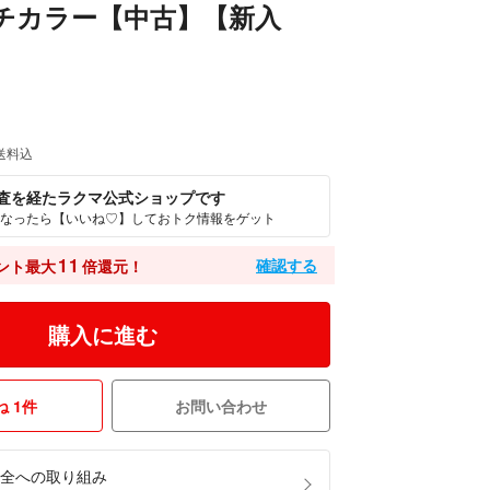
ルチカラー【中古】【新入
送料込
査を経たラクマ公式ショップです
なったら【いいね♡】しておトク情報をゲット
11
確認する
ント最大
倍還元！
購入に進む
 1件
お問い合わせ
全への取り組み