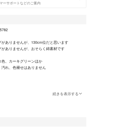
マーサポートなどのご案内
5782
グがありませんが、130cm位だと思います
グがありませんが、おそらく綿素材です
水色、カーキグリーンほか
 汚れ、色褪せはありません
続きを表示する
閉しません
トあり
約27cm、総丈約30cm
、Cを除き、あくまでも使用感のみ表すランクで、
載しております。例）使用感【特A】で【汚れあ