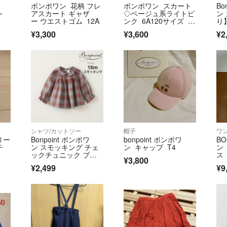
ボンポワン 花柄 フレ
ボンポワン スカート
Bo
違う場合や、商品
ン
アスカート ギャザ
◇ベージュ系ライトピ
ン
商品到着後3日以
ー ウエストゴム 12A
ンク 6A120サイズ ク
り
リーニング済み
い。
¥3,300
¥3,600
¥2
返品商品の到着後
いたします。
返品または商品の
ます。
▼特商法
https://fril.jp/ts/
▼返品特約
https://fril.jp/ts
シャツ/カットソー
帽子
ワ
クリー
Bonpoint ボンポワ
bonpoint ボンポワ
BO
チ
ン スモッキング チェ
ン キャップ T4
ン
ックチュニック ブラ
ス 
¥3,800
ウス 18m
¥2,499
¥9