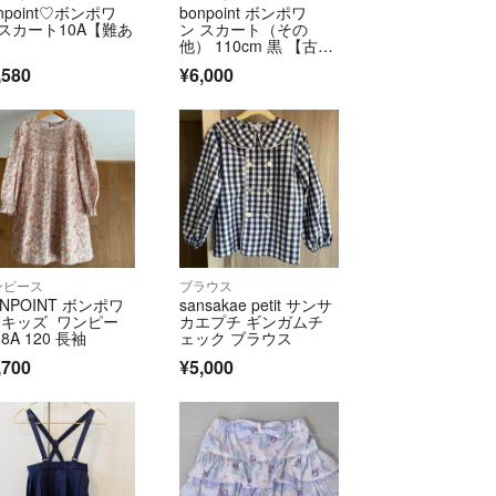
npoint♡ボンポワ
bonpoint ボンポワ
の破損・傷みなど品質上の問題があった場合には、
 スカート10A【難あ
ン スカート（その
内に弊社まで電話もしくはメールにて御連絡くださ
】
他） 110cm 黒 【古
着】【中古】【送料無
,580
¥6,000
料】
、お支払いいただいた全金額（送料含む）をご返金
写真の送付をもって確認させてもらう場合がござい
official/law/hps/
/official/law/hps/#return_policy
ンピース
ブラウス
NPOINT ボンポワ
sansakae petit サンサ
 キッズ ワンピー
カエプチ ギンガムチ
8A 120 長袖
ェック ブラウス
,700
¥5,000