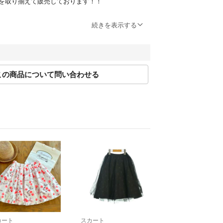
を取り揃えて販売しております！！
ついて
続きを表示する
または取引ページよりお問い合わせボタン押下＞問
りお問い合わせください。受付時間：10:00～17:0
この商品について問い合わせる
規約に則り営業させて頂いております。特定のお客
置きや専用ページには対応できかねます。またお問
関わらず、ご購入は先着順とさせて頂いておりま
ているもの以外の付属品はございません。
則行なっておりません。
メントの対応可能時間は基本、9:30～17:00です。
送・複数商品購入いただいた場合でも原則同梱対応
てから原則2日以内に発送します。
中古）、お客様のご都合による返品・交換はお受け
分留意しておりますが、万一ご注文の商品と内容が
カート
スカート