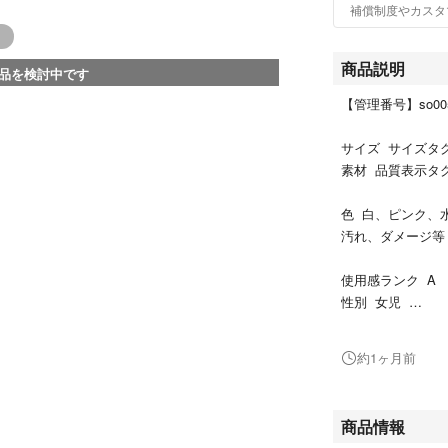
補償制度やカスタ
商品説明
品を検討中です
【管理番号】so00
サイズ サイズタ
素材 品質表示タ
色 白、ピンク、
汚れ、ダメージ等
使用感ランク A
性別 女児
その他 リバティ
ウエストゴムで開
約1ヶ月前
左右サイドポケッ
ウエスト平置き実寸
＊使用感ランクは
商品情報
汚れ等は別欄で記