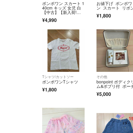
ボンポワン スカート 1
お値下げ ボンポワ
40cm キッズ 女児 白
ン スカート リボ
【中古】【新入荷!】
¥1,800
★
¥4,990
Tシャツ/カットソー
その他
ボンポワンTシャツ
bonpoint ボディ
ム&ポプリ付 ポー
¥1,800
¥5,000