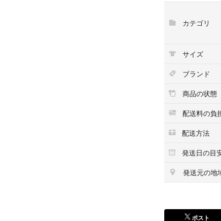
り】は存在致し
カテゴリ
こちらの商品はラク
マ店によって出品
サイズ
ブランド
商品の状態
配送料の負
配送方法
発送日の目
発送元の地
ポスト