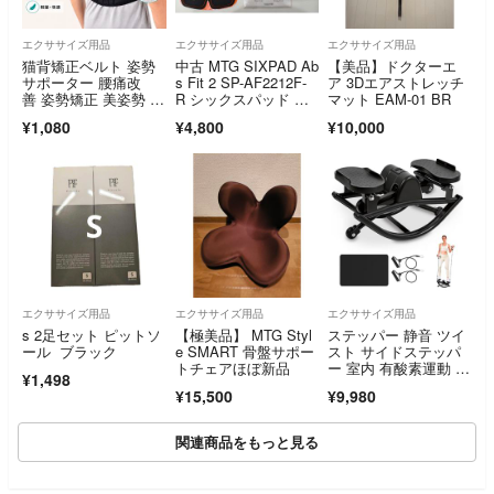
エクササイズ用品
エクササイズ用品
エクササイズ用品
猫背矯正ベルト 姿勢
中古 MTG SIXPAD Ab
【美品】ドクターエ
サポーター 腰痛改
s Fit 2 SP-AF2212F-
ア 3Dエアストレッチ
善 姿勢矯正 美姿勢 肩
R シックスパッド ア
マット EAM-01 BR
こり 背筋 S
ブズフィット 本体
¥1,080
¥4,800
¥10,000
エクササイズ用品
エクササイズ用品
エクササイズ用品
s 2足セット ピットソ
【極美品】 MTG Styl
ステッパー 静音 ツイ
ール ブラック
e SMART 骨盤サポー
スト サイドステッパ
トチェアほぼ新品
ー 室内 有酸素運動 足
¥1,498
踏み 組立不要
¥15,500
¥9,980
関連商品をもっと見る