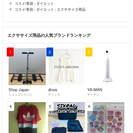
コスメ/美容
›
ダイエット
コスメ/美容
›
ダイエット
›
エクササイズ用品
エクササイズ用品の人気ブランドランキング
1
2
3
Shop Japan
dinos
YA-MAN
ショップジャパン
ディノス
ヤーマン
4
5
6