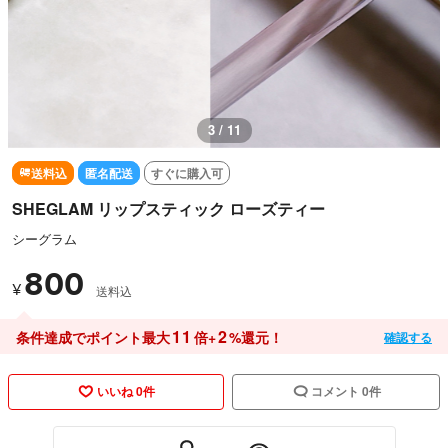
3 / 11
送料込
匿名配送
すぐに購入可
SHEGLAM リップスティック ローズティー
シーグラム
800
¥
送料込
11
2
条件達成でポイント最大
倍+
%還元！
確認する
いいね 0件
コメント 0件