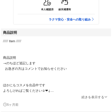
本人確認済
紛失補償有
ラクマ安心・安全への取り組み
商品説明
///// item /////
商品説明
→のちほど追記します
お急ぎの方はコメントでお知らせください
ほかにもコスメを出品中です
よろしければご覧ください☺︎❤︎↓
#ZzotetezZmakeup
続きを表示する
5ヶ月前