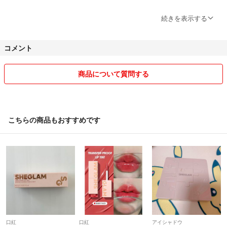
❤︎ 画像の無断転用を固くお断りします
続きを表示する
rakuma id ZzotetezZ do not repost.
未经许可不得转载
コメント
❤︎ ペット・喫煙者なし
商品について質問する
❤︎ 即購入OK
❤︎ 1ターンでお返事ができますので、お値下げ交渉の際には【ご希望金
額】を必ずお書き添え下さい
こちらの商品もおすすめです
❤︎ 1年以上価格をそのままにすることもありますので、気になるアイテ
ムがあればぜひお気軽にお声掛け下さい
❤︎ 少しでも気になる点があればどうぞご購入前に細かくご質問下さい
❤︎ コメントのやり取り中でも先にご購入された方を優先とさせていた
だきます
口紅
口紅
アイシャドウ