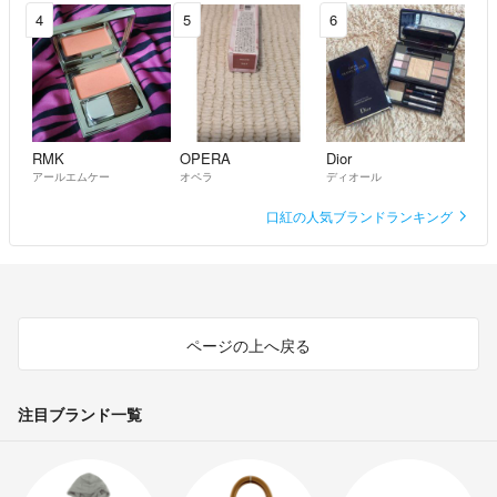
4
5
6
RMK
OPERA
Dior
アールエムケー
オペラ
ディオール
口紅の人気ブランドランキング
ページの上へ戻る
注目ブランド一覧