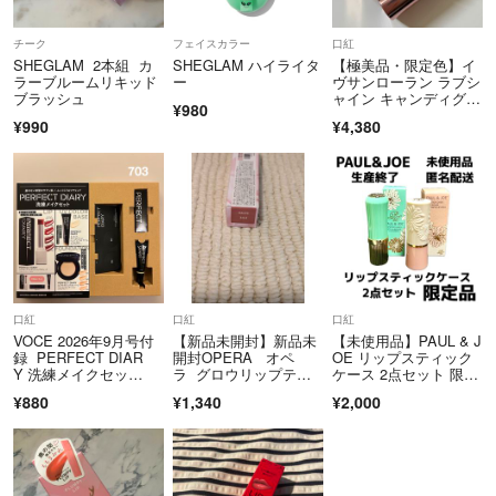
く別のブランドの商品だと勘違いされていたご購入者様がおり、くもり
評価あり
チーク
フェイスカラー
口紅
SHEGLAM 2本組 カ
SHEGLAM ハイライタ
【極美品・限定色】イ
ラーブルームリキッド
ー
ヴサンローラン ラブシ
ブラッシュ
ャイン キャンディグロ
¥980
ウ バーム 0B 数量限
¥990
¥4,380
定 ラメ リップ
口紅
口紅
口紅
VOCE 2026年9月号付
【新品未開封】新品未
【未使用品】PAUL & J
録 PERFECT DIAR
開封OPERA オペ
OE リップスティック
Y 洗練メイクセッ
ラ グロウリップティ
ケース 2点セット 限定
ト 【リップスティッ
ント モーヴ
品
¥880
¥1,340
¥2,000
ク 703】