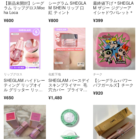
❤︎ 悪評価の多い方・取引に不安を感じる方との交渉はお断りさせてい
【新品未開封】シーグ
シーグラム SHEGLA
最終値下げ＊SHEGLA
ただく場合がありますのでご理解下さい
ラム リップグロスMoc
M SHEIN リップ 口
M ザジー ジグソーア
ha Loca
紅 ティント
イシャドウパレット＊
¥600
¥800
¥399
❤︎ すり替え防止のため購入後はNC・NRでお願いします
❤︎ 出来るかぎり誠実なご紹介を心掛けていますが、あくまでも一度は
人の手に渡ったused品であることはご理解ください
❤︎ 他サイトに同時出品しているアイテムは、落札により突然出品を取
りやめることもあります
リップグロス
化粧下地
チーク
SHEGLAM ハイドレー
SHEGLAM バースデイ
【シーグラム×パワー
///////////////////////////////////////////////////////////////////////////
ティング リップオイ
スキンプライマー 毛
パフガールズ】チーク
ル グリッター リップ
穴カバー プライマ
¥920
グロス
ー 新品☆
¥650
¥1,480
❤︎ ※ 2件のマイナス評価について ※
・画像つきで上下バラ売りと案内済みのお品を、上下セット売りと勘違
いされていたご購入者さまがおり、くもり評価あり
・画像と商品説明の両方でブランドを案内して販売していたお品を、全