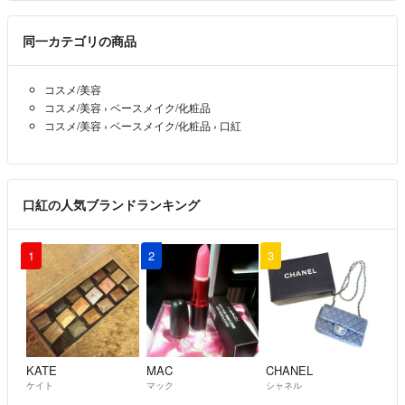
同一カテゴリの商品
コスメ/美容
コスメ/美容
›
ベースメイク/化粧品
コスメ/美容
›
ベースメイク/化粧品
›
口紅
口紅の人気ブランドランキング
1
2
3
KATE
MAC
CHANEL
ケイト
マック
シャネル