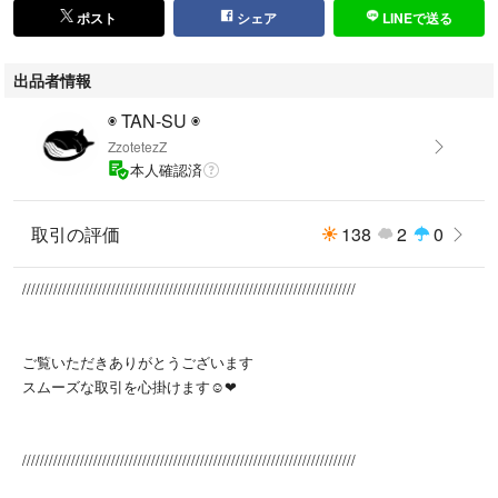
ポスト
シェア
LINEで送る
出品者情報
◉ TAN-SU ◉
ZzotetezZ
本人確認済
取引の評価
138
2
0
///////////////////////////////////////////////////////////////////////////
ご覧いただきありがとうございます
スムーズな取引を心掛けます☺︎❤︎
///////////////////////////////////////////////////////////////////////////