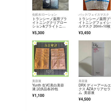
化粧水/ローション
パック/フェイスマスク
トランシーノ薬用ブラ
トランシーノ薬用ブ
イトニングクリアロー
イトニングフェイシ
ション&ブライトニン
ルマスク 20ml×10枚
グクリアミルク
¥5,300
¥3,450
美容液
美容液
Yunth 生VC美白美容
DRX ディーアール
液 試供品各20包
クス AZAクリアセラ
ム 美容液
¥1,100
¥4,500