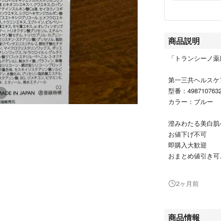
商品説明
「トランシーノ薬用
第一三共ヘルスケ
型番：4987107632
カラー：ブルー
澄みわたる美白肌
お値下げ不可
即購入大歓迎
おまとめ値引き可
#第一三共ヘルス
#4987107632173
2ヶ月前
#トランシーノ
#ホワイトニング
商品情報