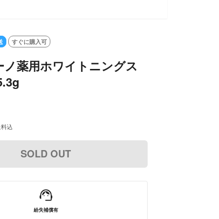
送
すぐに購入可
ーノ薬用ホワイトニングス
.3g
送料込
SOLD OUT
紛失補償有