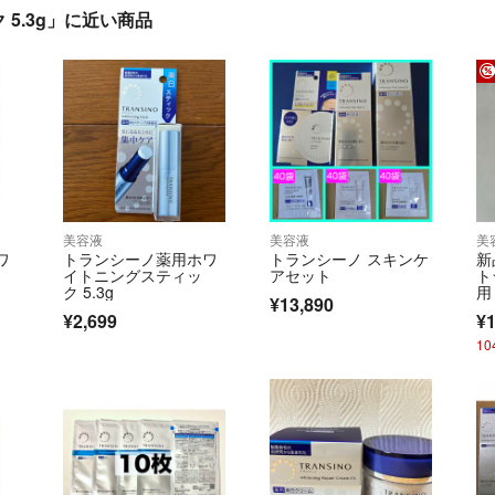
5.3g」に近い商品
美容液
美容液
美
ワ
トランシーノ薬用ホワ
トランシーノ スキンケ
新
イトニングスティッ
アセット
ト
ク 5.3g
用
¥13,890
セ
¥2,699
¥1
液
い
1