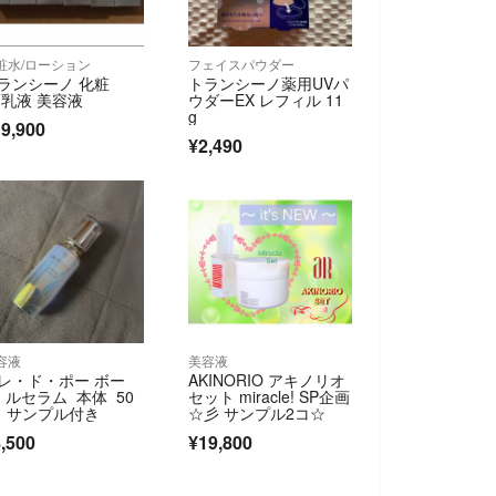
粧水/ローション
フェイスパウダー
ランシーノ 化粧
トランシーノ薬用UVパ
 乳液 美容液
ウダーEX レフィル 11
g
9,900
¥2,490
容液
美容液
レ・ド・ポー ボー
AKINORIO アキノリオ
 ルセラム 本体 50
セット miracle! SP企画
l サンプル付き
☆彡 サンプル2コ☆
,500
¥19,800