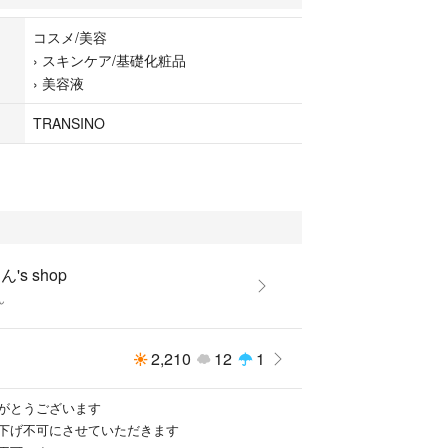
コスメ/美容
›
スキンケア/基礎化粧品
›
美容液
TRANSINO
's shop
ん
2,210
12
1
がとうございます
下げ不可にさせていただきます