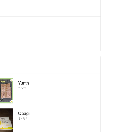
Yunth
ユンス
Obagi
オバジ