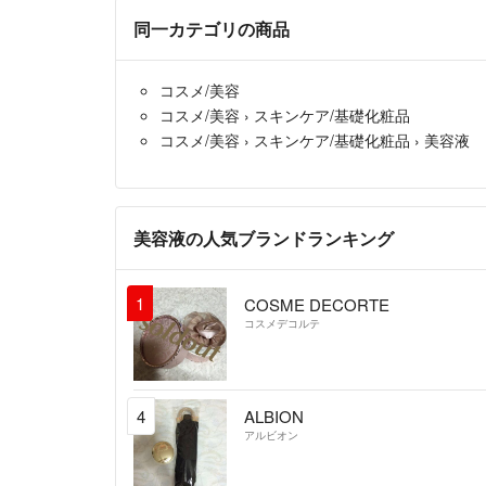
同一カテゴリの商品
コスメ/美容
コスメ/美容
›
スキンケア/基礎化粧品
コスメ/美容
›
スキンケア/基礎化粧品
›
美容液
美容液の人気ブランドランキング
1
COSME DECORTE
コスメデコルテ
4
ALBION
アルビオン