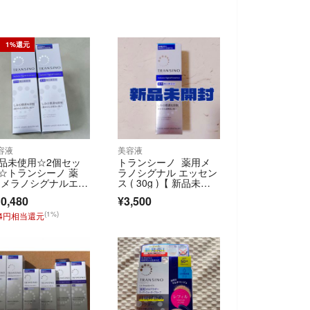
1%還元
容液
美容液
品未使用☆2個セッ
トランシーノ 薬用メ
☆トランシーノ 薬
ラノシグナル エッセン
 メラノシグナルエッ
ス ( 30g )【 新品未開
ンス 50g 美白 美容
封 】
0,480
¥3,500
 肌荒れ防止 美肌 潤
 スキンケア
(1%)
04円相当還元