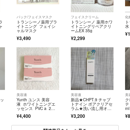
パック/フェイスマスク
フェイスクリーム
化
ラ
トランシーノ薬用ブラ
トランシーノ 薬用ホワ
ト
ャ
イトニング フェイシ
イトニングリペアクリ
水
ャルマスク
ームEX 35g
¥1
¥3,490
¥2,299
美容液
美容液
美
エッ
Yunth ユンス 美容
新品★CHPT.9 チャプ
ク
液 ホワイトニングエ
トナイン ポアクリアセ
テ
ッセンス PVC a 2
ラム★洗い流し用オイ
m
箱 新品未開封
ル美容液★
¥4,400
¥3,200
¥8