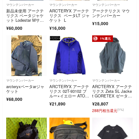
マウンテンパーカー
マウンテンパーカー
マウンテンパーカー
新品未使用 アークテ
ARC'TERYX アークテ
アークテリクス マウ
リクス ベータジャケ
リクス ベータLT ジャ
ンテンパーカー
ット Lodestar Mサイ
ケット L
¥15,000
ズ
¥60,000
¥16,000
1%還元
マウンテンパーカー
マウンテンパーカー
マウンテンパーカー
arcteryxベータarジャ
ARC'TERYX アークテ
ARC'TERYX アークテ
ケット
リクス 02T-93102 ブ
リクス Zeta SL Jacke
ルー×イエロー ATO
t GORETEX ゼータ S
¥68,000
M HOODY/アトムフー
L ジャケット マウン
¥21,890
¥28,807
ディ ジャケット L
テンパーカー ゴアテ
ックス ナイロン グレ
(1%)
288円相当還元
ー 21776-132791