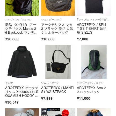
バッグパック/リュック
ショルダーバッグ
Tシャツ/カットソー(半袖/袖なし)
新品 タグ付き アー
アークテリクス マカ
ARC'TERYX / SPLI
クテリクス Mantis 2
2 ブラック 美品 人気
T SS T-SHIRT 始祖
6 Backpack マンティ
ショルダーバッグ
鳥 SIZE:S
ス２６ リュック ビ
¥28,800
¥10,800
¥7,800
ームス購入
その他
ウエストポーチ
バッグパック/リュック
ARC'TERYX アークテ
ARC’TERYX / MANTI
ARC'TERYX Arro 2
リクス X000007411 S
S1 WAISTPACK
2 バックパック
QUAMISH HOODY ス
¥7,999
¥11,000
コーミッシュ フーデ
¥30,547
ィナイロン ジップア
ップ ジャケット ブラ
ック系 L【中古】