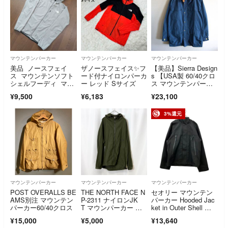
マウンテンパーカー
マウンテンパーカー
マウンテンパーカー
美品 ノースフェイ
ザノースフェイス✨フ
【美品】Sierra Design
ス マウンテンソフト
ード付ナイロンパーカ
s 【USA製 60/40クロ
シェルフーディ マウ
ー レッド Sサイズ
ス マウンテンパーカ
ンテンパーカー ベー
ー】 M ブルー ジャケ
¥9,500
¥6,183
¥23,100
ジュ L
ット シエラデザイ
ン 26070390
3%還元
マウンテンパーカー
マウンテンパーカー
マウンテンパーカー
POST OVERALLS BE
THE NORTH FACE N
セオリー マウンテン
AMS別注 マウンテン
P-2311 ナイロンJK
パーカー Hooded Jac
パーカー60/40クロス
T マウンパーカー カ
ket in Outer Shell メ
ーキ ノースフェイ
ンズ SIZE L theory
¥15,000
¥5,000
¥13,640
ス M