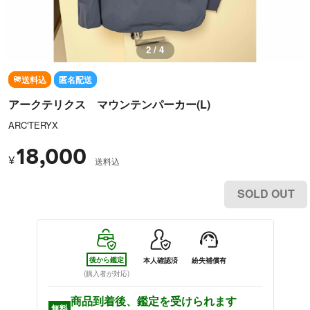
3 / 4
送料込
匿名配送
アークテリクス マウンテンパーカー(L)
ARC'TERYX
18,000
¥
送料込
SOLD OUT
後から鑑定
本人確認済
紛失補償有
(購入者が対応)
商品到着後、鑑定を受けられます
無料