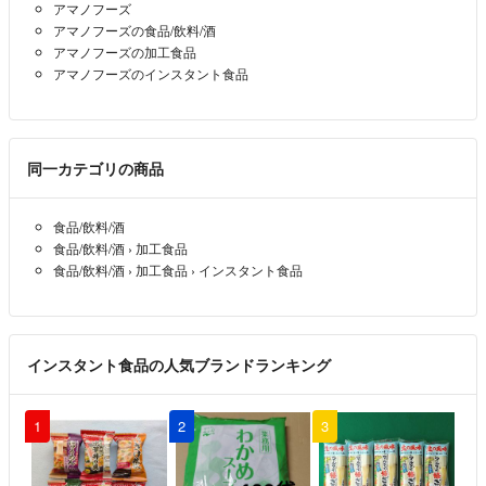
アマノフーズ
万が一、商品に不具合があった場合は、評価前に取引メッセージでご連
アマノフーズの食品/飲料/酒
絡をお願いいたします。最後まで誠意をもって対応させていただきま
アマノフーズの加工食品
す。
アマノフーズのインスタント食品
どうぞよろしくお願いいたします。
同一カテゴリの商品
食品/飲料/酒
食品/飲料/酒
›
加工食品
食品/飲料/酒
›
加工食品
›
インスタント食品
インスタント食品の人気ブランドランキング
1
2
3