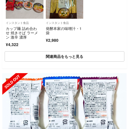
インスタント食品
インスタント食品
カップ麺 詰め合わ
発酵本家の味噌汁・1
せ 焼きそば ラーメ
袋
ン 激辛 濃厚
¥2,980
¥4,322
関連商品をもっと見る
SOLD OUT