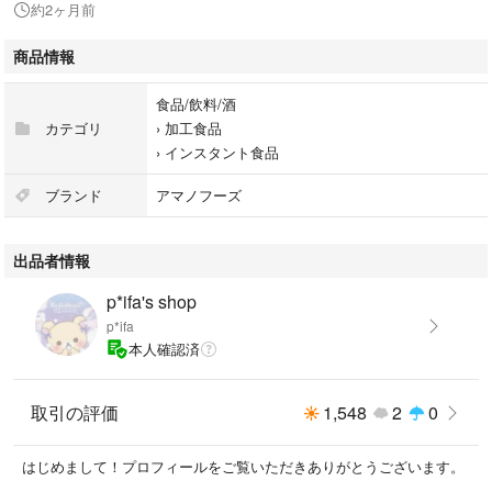
約2ヶ月前
し）、ほうれん草、赤だし（三つ葉入り） ５種×各２食）
商品情報
#アマノフーズ
#食品/飲料/酒
食品/飲料/酒
#食品 #味噌汁
カテゴリ
›
加工食品
#インスタント
›
インスタント食品
#フリーズドライ
#詰め合わせ
ブランド
アマノフーズ
#まとめ
#ポッキリ
出品者情報
p*ifa's shop
p*ifa
本人確認済
取引の評価
1,548
2
0
はじめまして！プロフィールをご覧いただきありがとうございます。