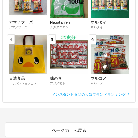
アマノフーズ
Nagatanien
マルタイ
アマノフーズ
ナガタニエン
マルタイ
4
5
6
日清食品
味の素
マルコメ
ニッシンショクヒン
アジノモト
マルコメ
インスタント食品の人気ブランドランキング
ページの上へ戻る