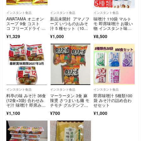
インスタント食品
インスタント食品
インスタント食品
AWATAMA オニオン
新品未開封 アマノフ
味噌汁 110袋 マルト
スープ 9食 コスト
ーズ いつものおみそ
モ 即席味噌汁 お吸い
コ フリーズドライ ア
汁 5 種セット（10食
物 インスタント味噌
メタマ 国産
入）
汁
¥1,329
¥1,000
¥8,500
インスタント食品
インスタント食品
インスタント食品
料亭の味 みそ汁 36食
マーラータン 3食 麻
即席味噌汁 5種類100
(12食×3袋) 合わせみ
辣燙 さつまいも麺 モ
袋 みそ汁の詰め合わ
そ汁 味噌汁 即席みそ
チモチ グルテンフリ
せセット
汁
ー麺 麻辣湯
¥1,100
¥700
¥1,000