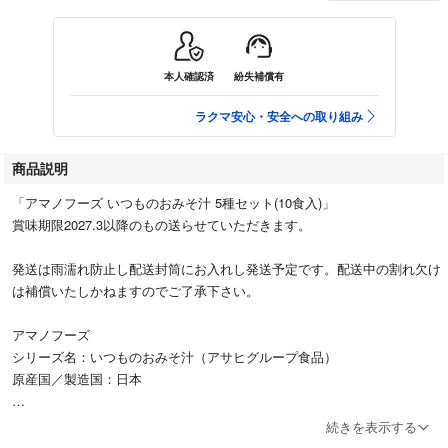
本人確認済
紛失補償有
ラクマ安心・安全への取り組み
商品説明
「アマノフーズ いつものおみそ汁 5種セット(10食入)」
賞味期限2027.3以降のもの送らせていただきます。
発送は雨濡れ防止し配送封筒にお入れし発送予定です。配送中の割れ欠け
は補償いたしかねますのでご了承下さい。
アマノフーズ
シリーズ名：いつものおみそ汁（アサヒグループ食品）
原産国／製造国：日本
●いつものおみそ汁の中でも人気のある商品を詰め合わせた、味のバリエ
続きを表示する
ーションを手軽に楽しめるセットです。（なす、とうふ、なめこ（赤だ