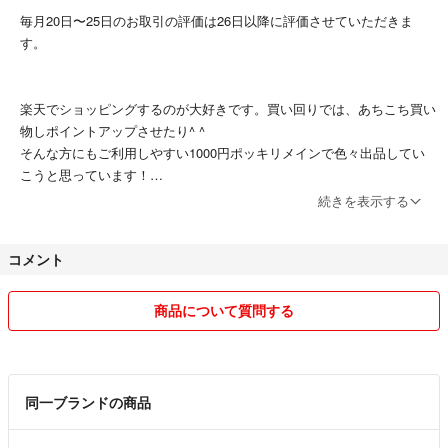
毎月20日〜25日のお取引の評価は26日以降に評価させていただきま
す。
楽天でショッピングするのが大好きです。買い回りでは、あちこち買い
物しポイントアップさせたり^ ^
そんな方にもご利用しやすい1000円ポッキリメインで色々出品してい
こうと思っています！
対応、発送に関しましては少しでもスムーズで気持ちのよいお取引がで
続きを表示する
きるよう、誠実に対応させていただきます。
コメント
基本的にお値下げはお断りしております。
おまとめご希望でも送料分の配慮のみで対応させていただきます。
商品について質問する
出品商品は即購入OKですので、コメントなしでそのままご購入いただ
いて大丈夫です。
発送の際は、匿名配送のうえで、できる限り丁寧に梱包してお届けしま
同一ブランドの商品
す。