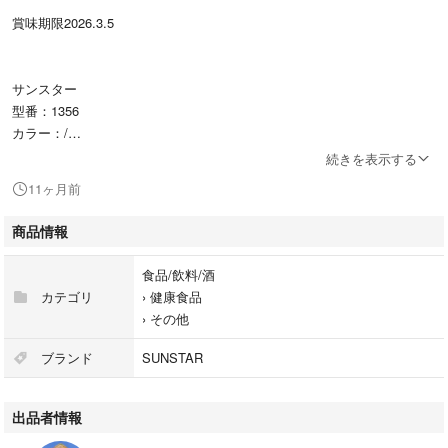
賞味期限2026.3.5
サンスター
型番：1356
カラー：/
続きを表示する
コレステロールが高めの方や気になる方に。野菜（ＳＭＣＳ天然アミノ
11ヶ月前
酸）の力でＬＤＬコレステロールを下げる、日本で唯一の特定保健用食品
です。食物繊維もたっぷり入って、新鮮な味わいと、とろりとした飲みご
商品情報
たえを実現。砂糖・食塩・保存料・香料は一切不使用。
食品/飲料/酒
#サンスター
カテゴリ
›
健康食品
#1356
›
その他
#食品/飲料/酒
#健康食品
ブランド
SUNSTAR
出品者情報