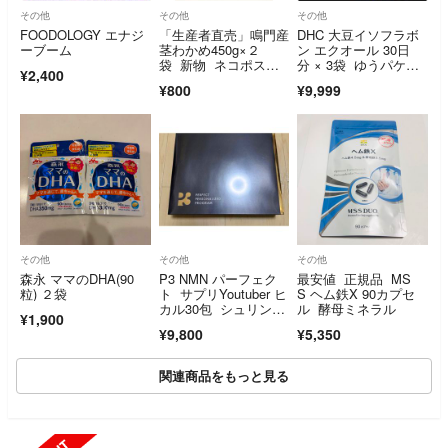
その他
その他
その他
FOODOLOGY エナジ
「生産者直売」鳴門産
DHC 大豆イソフラボ
ーブーム
茎わかめ450g×２
ン エクオール 30日
袋 新物 ネコポスポ
分 × 3袋 ゆうパケッ
¥2,400
スト投函
トポストmini
¥800
¥9,999
その他
その他
その他
森永 ママのDHA(90
P3 NMN パーフェク
最安値 正規品 MS
粒) ２袋
ト サプリYoutuber ヒ
S ヘム鉄X 90カプセ
カル30包 シュリンク
ル 酵母ミネラル
¥1,900
あり
¥9,800
¥5,350
関連商品をもっと見る
SOLD OUT