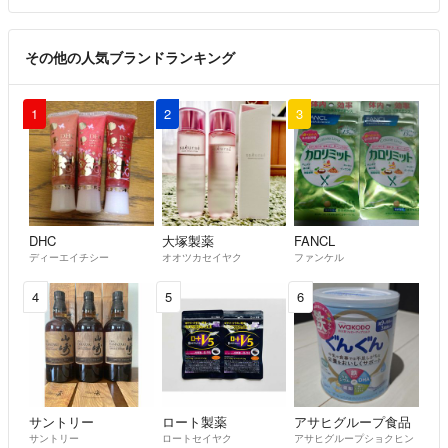
その他の人気ブランドランキング
1
2
3
DHC
大塚製薬
FANCL
ディーエイチシー
オオツカセイヤク
ファンケル
4
5
6
サントリー
ロート製薬
アサヒグループ食品
サントリー
ロートセイヤク
アサヒグループショクヒン