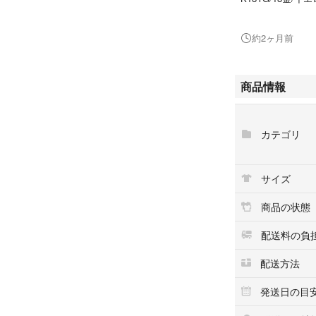
【重量】
約2ヶ月前
3.3g
【サイズ】
商品情報
リングサイズ:実寸
デザイン幅:約6.5
リング腹側幅:約2.
カテゴリ
【石目】
ダイヤモンド:総計0
サイズ
※ダイヤモンドの
ガードル付近の僅
商品の状態
レベルではござい
配送料の負
【付属品】
なし
配送方法
発送日の目
【商品状態】
新品仕上げ済み