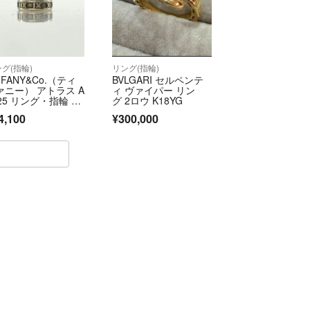
ージ違い等での返品が可能です。（未使用の場合の
ンク高額バッグ、一部高額中古ジュエリー、加工を
グ(指輪)
リング(指輪)
FFANY&Co.（ティ
BVLGARI セルペンテ
）
ァニー） アトラス A
ィ ヴァイパー リン
以内】ご連絡をいただき【４日以内】にご返送下さ
25 リング・指輪 5.
グ 2ロウ K18YG
g シルバー
4,100
¥300,000
、ご返金・キャンセル処理を致します。
スなど当社の原因理由の返品の場合は
担にてご返品をお受け致します。5日以内にご連絡
す。
まして、簡易磨きや計測器の誤差等により僅かなズ
gの誤差）が生じる場合がございます。
込)以上の商品をご購入時はご本人様確認後の発送となり
画像などに間違いがあった場合、ご注文をキャンセ