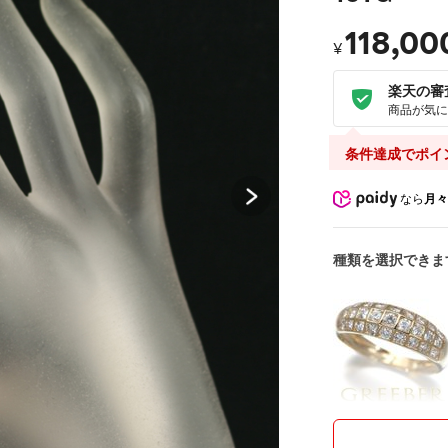
118,00
¥
楽天の審
商品が気に
条件達成でポイ
なら
月々
種類を選択できま