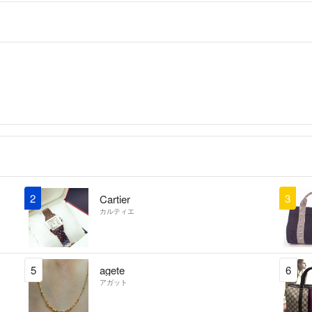
ルさせて頂く場合
・海外発送は出来
【古物取扱いにつ
取得者名：株式会
公安委員会名：神
古物商許可番号：第45
【適格請求書登録
適格請求書登録番号：T
こちらのアカウン
よって運営されて
2
3
Cartier
カルティエ
▼特商法
https://fril.jp/ts/
▼返品特約
https://fril.jp/ts/
5
agete
6
アガット