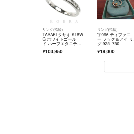
リング(指輪)
リング(指輪)
TASAKI タサキ K18W
宇066 ティファニ
G ホワイトゴール
ー フック＆アイ リ
ド ハーフエタニテ
グ 925+750
ィ リング・指輪 ダイ
¥103,950
¥18,000
ヤモンド0.19ct 15
号 3.4g レディース
【中古】