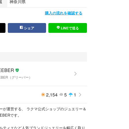
域
神奈川県
僅かなサイズ直し跡がございますが、着用時に目に
いません。
購入の流れを確認する
】
シェア
LINEで送る
られず、上質な透明感と艶やかなテリからキラキラ
イヤモンドの輝きをぎっしりと飾った眩い一品。ス
ザインとともにお手元を美しく飾ってくれますよ。
EEBER
EBER（グリーバー）
しを有料にて承っております。一部ブランドジュエ
よってお直しができない商品もございますのでご希
お問い合わせください。
2,154
5
1
ーが運営する、 ラクマ公式ショップのジュエリー＆
EBERです。
ルティエなど人気ブランドジュエリーを幅広く取り