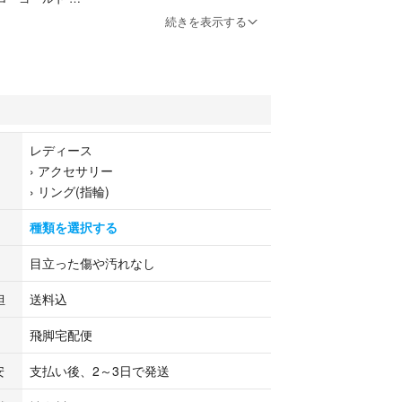
続きを表示する
17号
mm
レディース
8mm
›
アクセサリー
›
リング(指輪)
.85ct
種類を選択する
2石程にはフラクチャーの表面派生が、端の1石には
かな面カケがございますが、ほぼ肉眼で確認できる
目立った傷や汚れなし
ません。
担
送料込
飛脚宅配便
安
支払い後、2～3日で発送