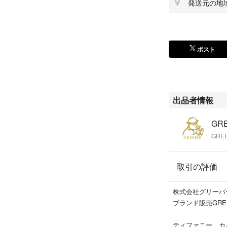
発送元の地
※リング腹側には
付く箇所ではござ
【商品管理番号
ポスト
195554
【商品説明】
お色味もほぼ感じ
と溢れるようなダ
出品者情報
タイリッシュなデ
GR
【備考】
GRE
リングのサイズ直
リーやデザインに
望の場合は事前に
取引の評価
株式会社グリーバ
ブランド販売GRE
ティファニー、カ