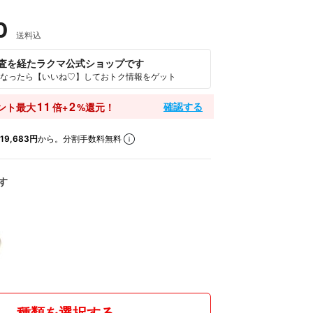
0
送料込
査を経たラクマ公式ショップです
なったら【いいね♡】しておトク情報をゲット
11
2
確認する
ント最大
倍+
%還元！
19,683円
から。分割手数料無料
す
種類を選択する