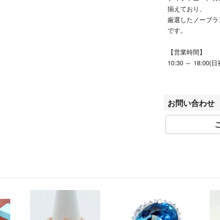
揃えており、
厳選したノーブラ
です。
【営業時間】
10:30 ～ 18:0
メール：rakutensho
●お問い合わせ
お問い合わせ
商品ページの【コ
営業時間外は翌営
●発送日の目安に
発送はご入金確認
佐川急便でのお届
●在庫について
実店舗・他モール
売切れの際はキャ
承ください。