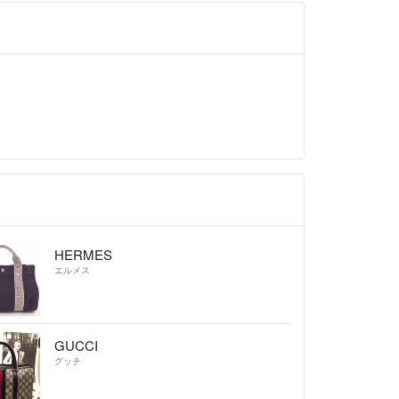
がございます。
かねます。
いて】
社グリーバー
奈川県公安委員会
2660006060号
番号】
5021001030987
トはラクマ公式パートナーの株式会社グリーバーに
います。
HERMES
エルメス
official/law/a081/
official/law/a081/#return_policy
GUCCI
グッチ