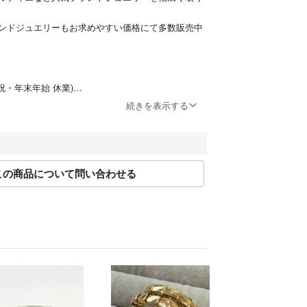
ンドジュエリーもお求めやすい価格にて多数販売中
0(日祝・年末年始 休業)
p@greeber.jp
続きを表示する
メント】からお問合せください。
業日にご返信いたします。
この商品について問い合わせる
ついて
後2～3営業日以内に商品を発送いたします。
けとなります。
へも出品をしております。
ンセルとさせていただく場合がございますのでご了