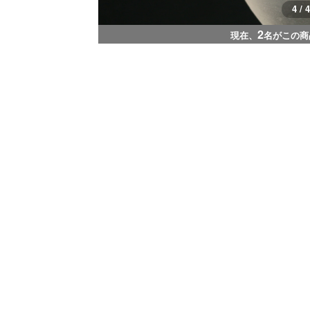
4 / 4
2
現在、
名がこの商