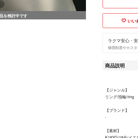
品を検討中です
いいね
ラクマ安心・安
補償制度やカスタ
商品説明
【ジャンル】
リング/指輪/ring
【ブランド】
-
【素材】
K18YG/18金/