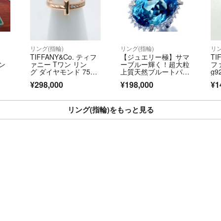
●ご返品について
中古商品のみイメ
み）
（新品商品、Sラ
リング(指輪)
リング(指輪)
リン
TIFFANY&Co. ティフ
【ジュエリー極】サマ
TI
行った商品は除く
ン
ァニー Tワン リン
ーブルー輝く！超大粒
フ
商品到着後【２日
グ ダイヤモンド 750P
上質天然ブルートパー
g9
G リング・指輪 67795
ズ23.09ct＆ダイヤモ
69
い。
¥298,000
¥198,000
¥1
342 約7.5号 K18ピン
ンド0.65ct 超高級Pt85
ご返送商品確認後
クゴールド ピンクゴ
0リング h8912ivm
ールド レディース
【送料無料】
【中古】
リング(指輪)をもっと見る
初期不良や記載ミ
送料等全額当社負
をお願いいたしま
●その他注意事項
・重量表記につき
レ（0.1~0.2
・200万円(税
ます。
・販売価格や掲載