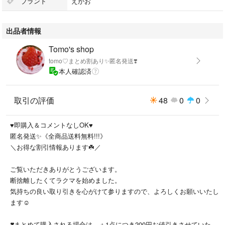
ブランド
えがお
まとめ割りあります✴
＋１点につき、200円お値引きします♥️
出品者情報
#tomotomoshop123
ぜひ他の商品もご覧ください☺️♡
Tomo's shop
tomo♡まとめ割あり✨️匿名発送❣️
✿不具合は評価前にご連絡ください。
本人確認済
✿商品の状態は実物写真をご確認ください。
✿光の具合などで実際の色味と多少の違いがあるかもしれません。
取引の評価
48
0
0
- ブランド: えがお
- 商品名: 肝油鮫珠
♥️即購入＆コメントなしOK♥️
- 商品名: マルチビタミン
匿名発送✨️《全商品送料無料!!!》
＼お得な割引情報あります☘️／
「えがお 鮫珠 24.8g」
ご覧いただきありがとうございます。
断捨離したくてラクマを始めました。
えがお
気持ちの良い取り引きを心がけて参りますので、よろしくお願いいたし
ます☺️
#えがお
#食品/飲料/酒
❣️まとめて購入される場合は、＋1点につき200円お値引きさせていただ