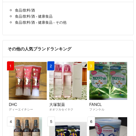
食品/飲料/酒
食品/飲料/酒
›
健康食品
食品/飲料/酒
›
健康食品
›
その他
その他の人気ブランドランキング
1
2
3
DHC
大塚製薬
FANCL
ディーエイチシー
オオツカセイヤク
ファンケル
4
5
6