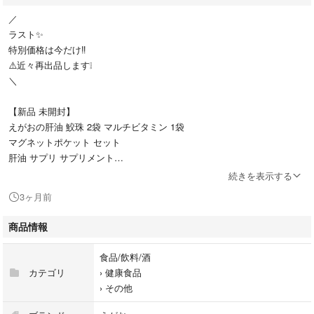
／
ラスト✨️
特別価格は今だけ‼️
⚠️近々再出品します❕
＼
【新品 未開封】
えがおの肝油 鮫珠 2袋 マルチビタミン 1袋
マグネットポケット セット
肝油 サプリ サプリメント
続きを表示する
★賞味期限
3ヶ月前
肝油 鮫珠：2027年9月30日
2027年10月31日
商品情報
マルチビタミン：2027年8月31日
食品/飲料/酒
✼••┈┈┈┈••✼••┈┈┈┈••✼••┈┈┈┈••✼
カテゴリ
›
健康食品
›
その他
❣早い者勝ち！
送料無料・即購入OK☘