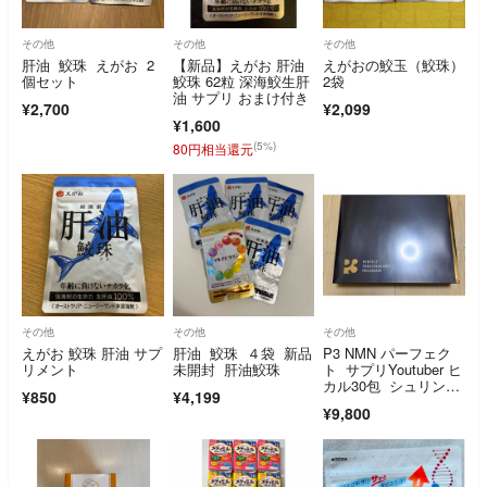
その他
その他
その他
肝油 鮫珠 えがお 2
【新品】えがお 肝油
えがおの鮫玉（鮫珠）
個セット
鮫珠 62粒 深海鮫生肝
2袋
油 サプリ おまけ付き
¥2,700
¥2,099
¥1,600
(5%)
80円相当還元
その他
その他
その他
えがお 鮫珠 肝油 サプ
肝油 鮫珠 ４袋 新品
P3 NMN パーフェク
リメント
未開封 肝油鮫珠
ト サプリYoutuber ヒ
カル30包 シュリンク
¥850
¥4,199
あり
¥9,800