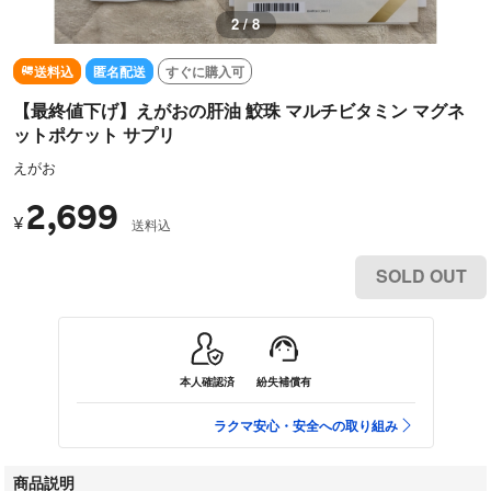
2 / 8
送料込
匿名配送
すぐに購入可
【最終値下げ】えがおの肝油 鮫珠 マルチビタミン マグネ
ットポケット サプリ
えがお
2,699
¥
送料込
SOLD OUT
本人確認済
紛失補償有
ラクマ安心・安全への取り組み
商品説明