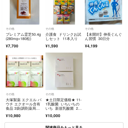
その他
その他
その他
プレミアム霊芝50.4g
介護食 ドリンクお試
【未開封】伸長ぐんぐ
(280mg×180粒)
しセット 11本入り
ん習慣 30日分
¥7,700
¥1,590
¥4,199
その他
その他
大塚製薬 エクエル パ
★土日限定価格★ 11-
ウチ エクオール含有
1乳酸菌 いちいちの
食品 3袋(調剤薬局購
いち 新規乳酸菌 2
入正規品)
箱 新品未開封
¥10,980
¥10,000
関連商品をもっと見る