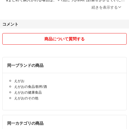
#健康食品
きます。
続きを表示する
♡商品購入の際に気になる点は、ご質問ください
コメント
(ご質問への返信は、仕事などの都合上遅くなる場合がございます)
♡他のフリマサイトでも出品しているため、急に在庫なしになる可能性
がございます。
商品について質問する
♡購入前のコメント不要、即購入大歓迎です！
(コメントのやり取りでは購入になりませんので、先に購入された方を
優先させていただきます)
♡取り置き、専用出品には対応しておりません。
同一ブランドの商品
♡送料を抑えるためにコンパクトに梱包し、家にある梱包素材を使用す
る場合がございます。
えがお
♡ペットは飼っておらず、喫煙もしておりませんのでご安心ください。
えがおの食品/飲料/酒
♡配送方法が変更になる場合がございます。
えがおの健康食品
えがおのその他
最後までお読みいただきありがとうございます。
よろしくお願いいたします❀
同一カテゴリの商品