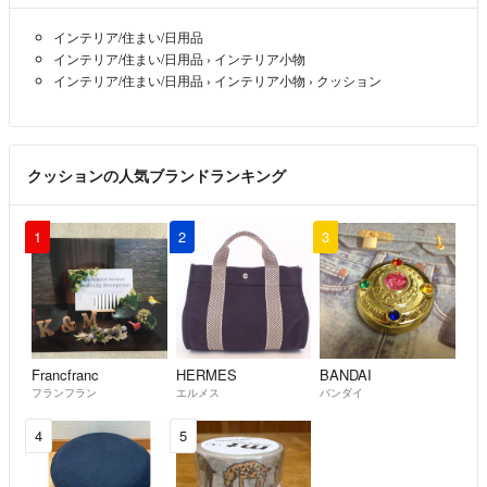
インテリア/住まい/日用品
インテリア/住まい/日用品
›
インテリア小物
インテリア/住まい/日用品
›
インテリア小物
›
クッション
クッションの人気ブランドランキング
1
2
3
Francfranc
HERMES
BANDAI
フランフラン
エルメス
バンダイ
4
5