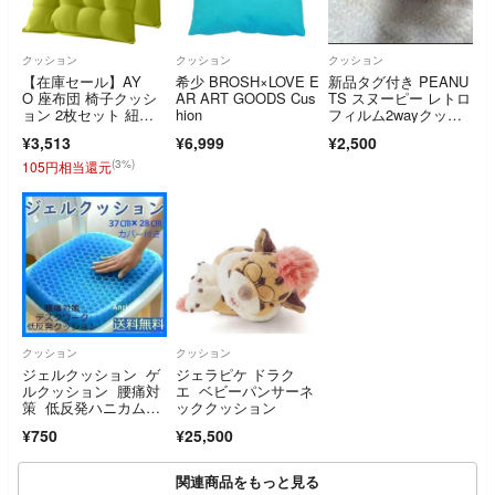
クッション
クッション
クッション
【在庫セール】AY
希少 BROSH×LOVE E
新品タグ付き PEANU
O 座布団 椅子クッシ
AR ART GOODS Cus
TS スヌーピー レトロ
ョン 2枚セット 紐付
hion
フィルム2wayクッシ
き 四角厚め座布団
ョン カメラフィルム
¥3,513
¥6,999
¥2,500
デザイン オレンジ プ
ライズ品 マット
(3%)
105円相当還元
クッション
クッション
ジェルクッション ゲ
ジェラピケ ドラク
ルクッション 腰痛対
エ ベビーパンサーネ
策 低反発ハニカム構
ッククッション
造
¥750
¥25,500
関連商品をもっと見る