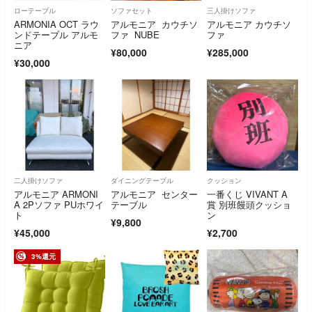
ローテーブル
ソファセット
三人掛けソファ
ARMONIA OCT ラウ
アルモニア カウチソ
アルモニア カウチソ
ンドテーブル アルモ
ファ NUBE
ファ
ニア
¥80,000
¥285,000
¥30,000
二人掛けソファ
ダイニングテーブル
クッション
アルモニア ARMONI
アルモニア センター
一番くじ VIVANT A
A 2Pソファ PUホワイ
テーブル
賞 別班饅頭クッショ
ト
ン
¥9,800
¥45,000
¥2,700
3%還元