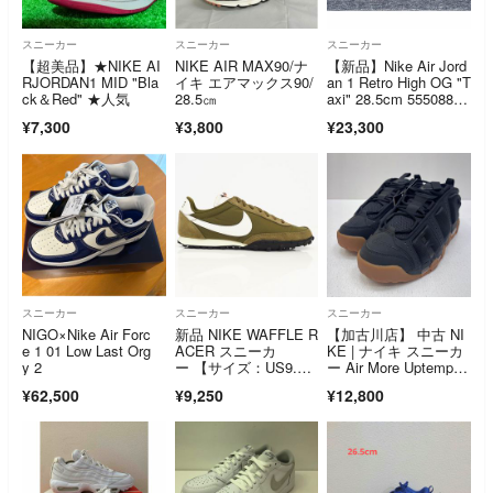
スニーカー
スニーカー
スニーカー
【超美品】★NIKE AI
NIKE AIR MAX90/ナ
【新品】Nike Air Jord
RJORDAN1 MID "Bla
イキ エアマックス90/
an 1 Retro High OG "T
ck＆Red" ★人気
28.5㎝
axi" 28.5cm 555088-7
11
¥7,300
¥3,800
¥23,300
スニーカー
スニーカー
スニーカー
NIGO×Nike Air Forc
新品 NIKE WAFFLE R
【加古川店】 中古 NI
e 1 01 Low Last Org
ACER スニーカ
KE | ナイキ スニーカ
y 2
ー 【サイズ：US9.5(2
ー Air More Uptemp
7.5cm)】 オリーブ IM
o Low FZ3055-003 ブ
¥62,500
¥9,250
¥12,800
8658-300 ワッフルレ
ラック 27.5cm 【12
ーサー ナイキ メン
6】
ズ 5L/G07388/LUG04/