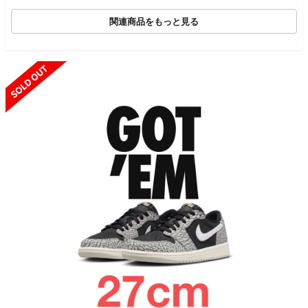
ル エスプレッソ スニ
ーカー パープル系 29.
関連商品をもっと見る
0cm【新古品】【未使
用】【中古】
SOLD OUT