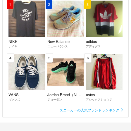
1
2
3
NIKE
New Balance
adidas
ナイキ
ニューバランス
アディダス
4
5
6
VANS
Jordan Brand（NIKE）
asics
ヴァンズ
ジョーダン
アシックスショウジ
スニーカーの人気ブランドランキング