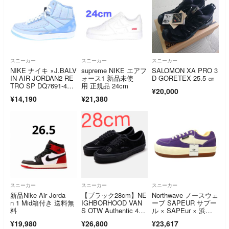
スニーカー
スニーカー
スニーカー
NIKE ナイキ ×J.BALV
supreme NIKE エアフ
SALOMON XA PRO 3
IN AIR JORDAN2 RE
ォース1 新品未使
D GORETEX 25.5 ㎝
TRO SP DQ7691-41
用 正規品 24cm
¥20,000
9 Jバルビン エアジョ
¥14,190
¥21,380
ーダン2 レトロ ハイ
カットスニーカー ブ
ルー US10/28cm
スニーカー
スニーカー
スニーカー
新品Nike Air Jorda
【ブラック28cm】NE
Northwave ノースウェ
n 1 Mid箱付き 送料無
IGHBORHOOD VAN
ーブ SAPEUR サプー
料
S OTW Authentic 4
ル × SAPEur × 浜田
4 ネイバーフッド バ
雅功 ESPRESSO LE
¥19,980
¥26,800
¥23,617
ンズ
GEND SUEDE サプー