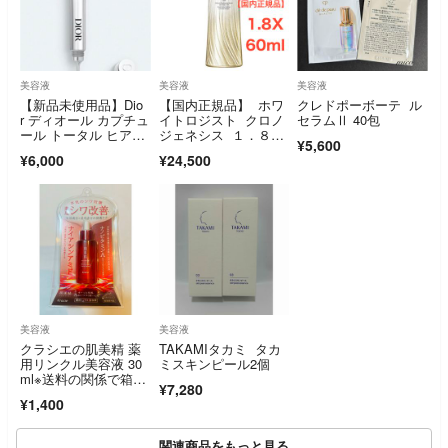
美容液
美容液
美容液
【新品未使用品】Dio
【国内正規品】 ホワ
クレドポーボーテ ル
r ディオール カプチュ
イトロジスト クロノ
セラムⅡ 40包
ール トータル ヒア
ジェネシス １．８
¥5,600
ル ショット 15ml
Ｘ 60mL
¥6,000
¥24,500
美容液
美容液
クラシエの肌美精 薬
TAKAMIタカミ タカ
用リンクル美容液 30
ミスキンピール2個
ml※送料の関係で箱か
¥7,280
ら出して本体のみで発
¥1,400
送させて頂きますm
(_ _)m
関連商品をもっと見る