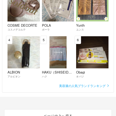
COSME DECORTE
POLA
Yunth
コスメデコルテ
ポーラ
ユンス
4
5
6
ALBION
HAKU（SHISEIDO）
Obagi
アルビオン
ハク
オバジ
美容液の人気ブランドランキング
ページの上へ戻る