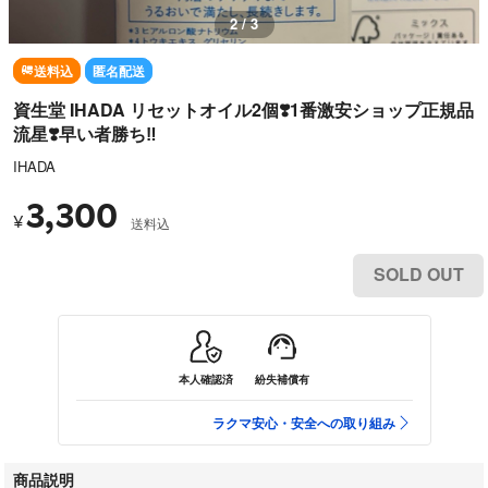
3 / 3
送料込
匿名配送
資生堂 IHADA リセットオイル2個❣️1番激安ショップ正規品
流星❣️早い者勝ち‼️
IHADA
3,300
¥
送料込
SOLD OUT
本人確認済
紛失補償有
ラクマ安心・安全への取り組み
商品説明