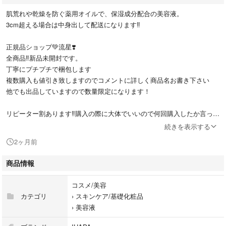
肌荒れや乾燥を防ぐ薬用オイルで、保湿成分配合の美容液。
3cm超える場合は中身出して配送になります‼️
正規品ショップ💚流星❣️
全商品‼️新品未開封です。
丁寧にプチプチで梱包します
複数購入も値引き致しますのでコメントに詳しく商品名お書き下さい
他でも出品していますので数量限定になります！
リピーター割あります‼️購入の際に大体でいいので何回購入したか言って
下さい。一応こちらでご確認します。購入者は次回の為にフォローお願い
続きを表示する
します
2ヶ月前
【注意】良い評価以外はブロックします‼️
商品情報
1番人気の俺から購入は出来なくなります！
‼️その辺に窃盗犯の出品者が山ほどいっぱいおりますので、そちらでどう
コスメ/美容
ぞ
カテゴリ
›
スキンケア/基礎化粧品
›
美容液