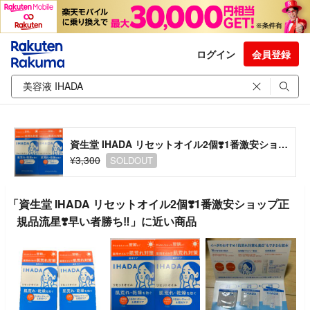
ログイン
会員登録
資生堂 IHADA リセットオイル2個❣️1番激安ショップ正規品流星❣️早い者勝ち‼️
¥3,300
SOLDOUT
「資生堂 IHADA リセットオイル2個❣️1番激安ショップ正
規品流星❣️早い者勝ち‼️」に近い商品