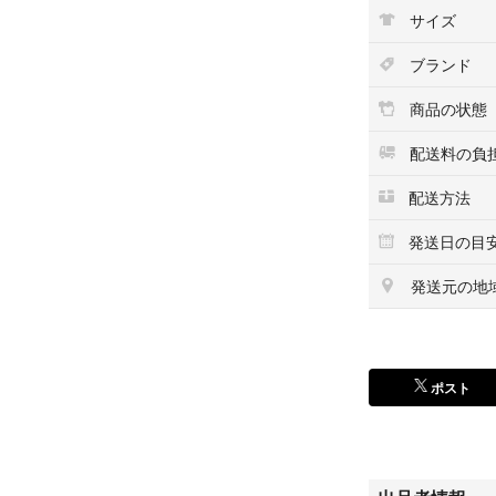
な状態を保ってお
サイズ
いただけます。
ブランド
【付属物】
商品の状態
プレイステーショ
ケース
配送料の負
説明書
配送方法
【商品状態】
発送日の目
ディスク
発送元の地
ディスク面には経
場合がございます
印刷物
ポスト
折れや破れ、書き
ケース
年代を考えるとス
ん。