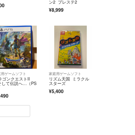
ン2 プレステ2
00
¥8,999
庭用ゲームソフト
家庭用ゲームソフト
ラゴンクエストII
リズム天国 ミラクル
 そして伝説へ…（PS
スターズ
）
¥5,400
,490