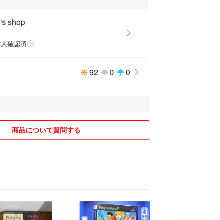
 's shop
本人確認済
たします。
梱包して封筒に入れてかんたんラクマパックゆうパ
92
0
0
にて発送致します。
】
き、経年劣化による多少の傷や汚れはご容赦ください。
ご購入をお控えください。
商品について質問する
ては細かく確認しておりますが、あくまで個人保管品で
の上、ご購入をお願いいたします。
く近づけておりますが、お使いのモニターにより色合い
ません。ご了承下さい。
止のため、返品はご遠慮いただいております。
てです。