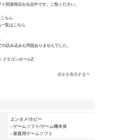
フト関連商品を出品中です。ご覧ください。
はこちら
品一覧はこちら
。
n2実機での読み込みも問題ありませんでした。
：ドラゴンボールZ
PS2の格闘アクションゲーム「Dragon Ball Z: B
続きを表示する
です。
『ドラゴンボールZ』の迫力をPS2で再現した格闘
字塔」。緻密に構成されたスキル編集システムと、
臨場感」を存分に「享受」できる一冊です。アニメ
繰り広げられる死闘は、まさに唯一無二の「体
エンタメ/ホビー
ン、原作ファン必見の傑作を、ぜひお手元に。
›
ゲームソフト/ゲーム機本体
›
家庭用ゲームソフト
すが、ディスク、ケース、説明書ともに比較的良好