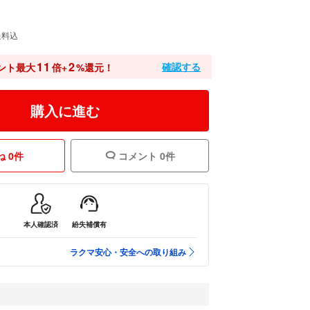
送料込
11
2
確認する
ント最大
倍+
%還元！
購入に進む
 0件
コメント 0件
本人確認済
紛失補償有
ラクマ安心・安全への取り組み