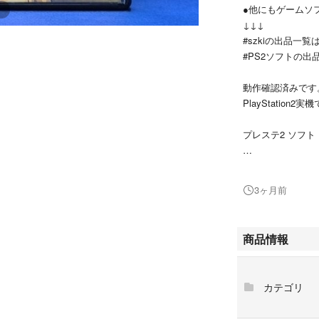
●他にもゲームソ
↓↓↓
#szkiの出品一覧
#PS2ソフトの出
動作確認済みです
PlayStatio
プレステ2 ソフト
大切に保管していた、
udokai」の出品
3ヶ月前
全世界で愛される
アクションの「金
商品情報
超高速バトルの「
さながらの演出で
感」。格ゲーファ
カテゴリ
中古品ではありま