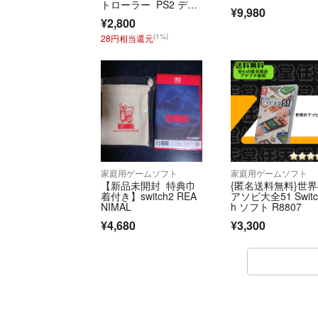
トローラー PS2 デュ
¥9,980
アルショック2
¥2,800
(1%)
28円相当還元
家庭用ゲームソフト
家庭用ゲームソフト
【新品未開封 特典巾
{匿名送料無料}世
着付き】switch2 REA
アソビ大全51 Swit
NIMAL
h ソフト R8807
¥4,680
¥3,300