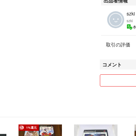
出品者情報
【発送】
szki
szki
匿名配送
一日以内で発送い
商品をプチプチに
取引の評価
ケットポストミニ
【購入前の注意点
コメント
1. 中古品につ
2. 神経質な方は
3. 状態につい
あることをご理解
4. 色はなるべ
が異なるかもしれ
5. すり替え防
・写真のものが全
1%還元