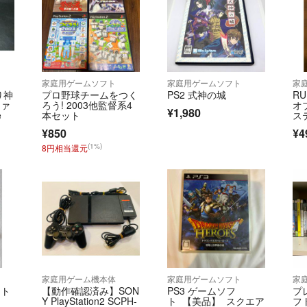
ご覧いただきあり
家庭用ゲームソフト
家庭用ゲームソフト
家
り神
プロ野球チームをつく
PS2 式神の城
RU
ファ
ろう! 2003他監督系4
オ
¥1,980
e
本セット
ス
¥850
¥4
(1%)
8円相当還元
家庭用ゲーム機本体
家庭用ゲームソフト
家
フト
【動作確認済み】SON
PS3 ゲームソフ
プ
Y PlayStation2 SCPH-
ト 【美品】 スクエア
フ