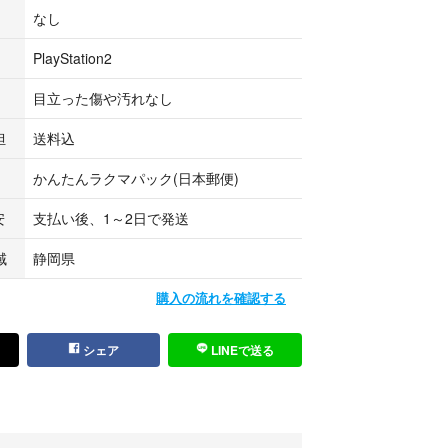
り、当時の雰囲気をそのままに、快適にプレイして
なし
PlayStation2
目立った傷や汚れなし
ンゲームソフト本体
担
送料込
かんたんラクマパック(日本郵便)
安
支払い後、1～2日で発送
域
静岡県
年相応の傷み・プレイに影響のない程度の傷がある
。
購入の流れを確認する
シェア
LINEで送る
込みなどもなく、良好な状態を保っています。
レも非常に少なく、割れや大きな破損はありませ