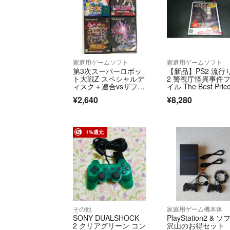
家庭用ゲームソフト
家庭用ゲームソフト
第3次スーパーロボッ
【新品】PS2 流行
ト大戦Z スペシャルデ
2 警視庁怪異事件
ィスク＋連合vsザフト
イル The Best Pric
2＋RPG２本
¥2,640
¥8,280
1%還元
その他
家庭用ゲーム機本体
SONY DUALSHOCK
PlayStation2 & ソ
2 クリアグリーン コン
沢山のお得セット