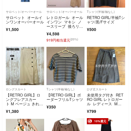
サロペット/オーバーオール
サロペット/オーバーオール
Tシャツ(半袖/袖なし)
サロペット オールイ
レトロガール オール
RETRO GIRL/半袖Tシ
ンワンオーバーオール
インワン マキシ ノ
ャツ/黒/Fサイズ
ースリーブ 後ろリボ
¥1,500
¥500
ン 無地 カジュアル
¥4,598
(20%)
919円相当還元
ロングスカート
Tシャツ(半袖/袖なし)
ひざ丈スカート
【RETRO GIRL】ロ
【RETRO GIRL】ボ
未使用タグ付き RET
ングフレアスカー
ーダーフリルTシャツ
RO GIRL レトロガー
ト M ベージュ きれい
ル レディース Mサ
¥350
めカジュアル
イズ
¥1,380
¥799
10%還元