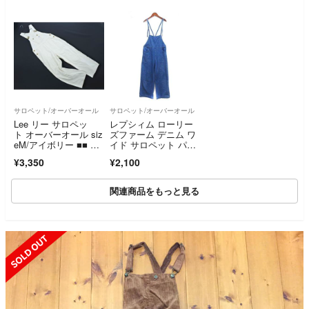
ャンパースカート オ
ーバーオール インデ
ィゴ ネイビー レディ
ース ミナペルホネン
【中古】6-0724M♪
サロペット/オーバーオール
サロペット/オーバーオール
Lee リー サロペッ
レプシィム ローリー
ト オーバーオール siz
ズファーム デニム ワ
eM/アイボリー ■■ レ
イド サロペット パン
ディース
ツ ブルー L
¥3,350
¥2,100
関連商品をもっと見る
SOLD OUT