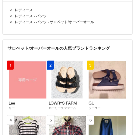
レディース
レディース
›
パンツ
レディース
›
パンツ
›
サロペット/オーバーオール
サロペット/オーバーオールの人気ブランドランキング
1
2
3
Lee
LOWRYS FARM
GU
リー
ローリーズファーム
ジーユー
4
5
6