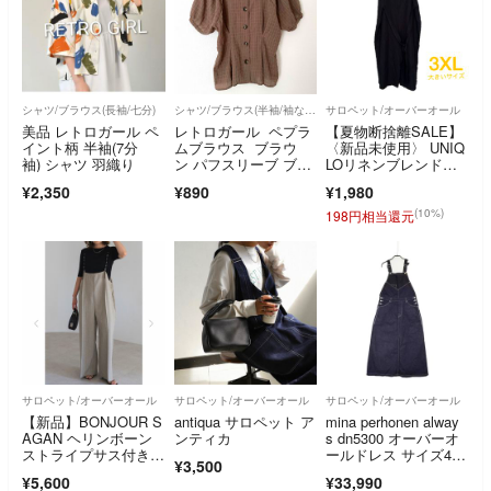
シャツ/ブラウス(長袖/七分)
シャツ/ブラウス(半袖/袖なし)
サロペット/オーバーオール
美品 レトロガール ペ
レトロガール ペプラ
【夏物断捨離SALE】
イント柄 半袖(7分
ムブラウス ブラウ
〈新品未使用〉 UNIQ
袖) シャツ 羽織り
ン パフスリーブ ブラ
LOリネンブレンドジ
ウス
ャンプスーツ ブラッ
¥2,350
¥890
¥1,980
ク 3XL 大きいサイ
ズ ぽっちゃりコーデ
(10%)
198円相当還元
サロペット/オーバーオール
サロペット/オーバーオール
サロペット/オーバーオール
【新品】BONJOUR S
antiqua サロペット ア
mina perhonen alway
AGAN ヘリンボーン
ンティカ
s dn5300 オーバーオ
ストライプサス付きパ
ールドレス サイズ4
¥3,500
ンツ
0 定価49500円 デニ
¥5,600
¥33,990
ム コットンリネン ジ