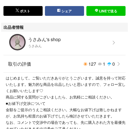
ーーーーーーーーーーーーーー★☆ーー
ポスト
シェア
LINEで送る
他にもたくさん商品を出品しています。
出品者情報
良かったら見てみてください♡
うさみん's shop
↓↓↓
うさみん
#うさみんの部屋
取引の評価
127
1
0
はじめまして。ご覧いただきありがとうございます。誠意を持って対応
いたします。魅力的な商品を出品したいと思いますので、フォロー宜し
くお願いいたします♡
商品に関する質問がございましたら、お気軽にご相談ください。
■お値下げ交渉について
金額をご提示のうえご相談ください。大幅なお値下げは致しかねます
が、お気持ち程度のお値下げでしたら検討させていただきます。
なお、コメントで交渉中の場合であっても、先に購入された方を最優先
させていただきますので予めご了承ください。