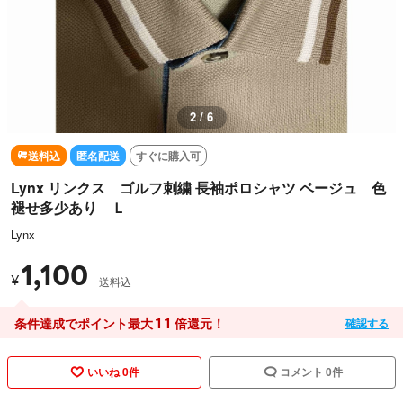
3 / 6
送料込
匿名配送
すぐに購入可
Lynx リンクス ゴルフ刺繍 長袖ポロシャツ ベージュ 色
褪せ多少あり Ｌ
Lynx
1,100
¥
送料込
11
条件達成でポイント最大
倍還元！
確認する
いいね 0件
コメント 0件