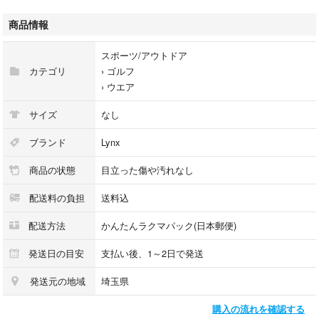
ご覧いただきありがとうございます。
商品情報
肩幅/身幅/袖丈/着丈
肩幅···48cm
スポーツ/アウトドア
身幅···48cm
カテゴリ
›
ゴルフ
袖丈···60cm
›
ウエア
着丈···78cm
素人採寸につき、誤差はご了承ください
サイズ
なし
#リンクス
ブランド
Lynx
#ポロシャツ
商品の状態
目立った傷や汚れなし
#長袖
#ゴルフウェア
配送料の負担
送料込
#刺繍
#Ｌサイズ
配送方法
かんたんラクマパック(日本郵便)
※自宅保管のため、ご了承いただける方のみご購入願います。
発送日の目安
支払い後、1～2日で発送
※他サイトでも出品しております。購入された時間が早い方とお取引きさ
発送元の地域
埼玉県
せていただきますので、購入キャンセルの場合もありますのでご了承くだ
さい。
購入の流れを確認する
※圧縮梱包、簡易梱包させていただきます。