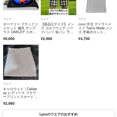
ウエア
ウエア
ウエア
オークリー フラックジ
【新品/Lサイズ】メン
coco 中古 テーラーメ
ャケット 偏光 サング
ズ ゴルフウェア ハー
イド Taylor Made メン
ラス OAKLEY スポー
フパンツ 短パン 千鳥
ズ 半袖ポロシャ
ツ 自転車
格子柄
ツ S ホワイト 白 花柄
¥8,000
¥2,980
¥4,700
ウエア
キャロウェイ｜Callaw
ay レディース フラワ
ープリントスカート ラ
イトグリーン C251282
¥2,980
07 /Sサイズ
Lynxのウエアのおすすめ