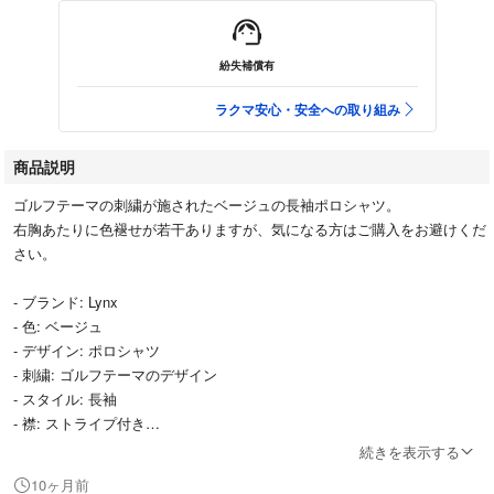
紛失補償有
ラクマ安心・安全への取り組み
商品説明
ゴルフテーマの刺繍が施されたベージュの長袖ポロシャツ。
右胸あたりに色褪せが若干ありますが、気になる方はご購入をお避けくだ
さい。
- ブランド: Lynx
- 色: ベージュ
- デザイン: ポロシャツ
- 刺繍: ゴルフテーマのデザイン
- スタイル: 長袖
- 襟: ストライプ付き
- メッセージ: Have a try at the golfe... you'll enjoy
続きを表示する
10ヶ月前