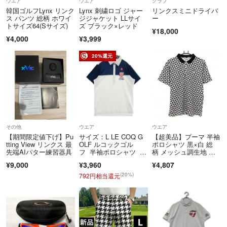
ウエア
ウエア
クラブ
韓国ゴルフLynx リンク
Lynx 刺繍ロゴ ジャー
リンクスミニドライバ
ス パンツ 総柄 ホワイ
ジジャケット LLサイ
ー
トサイズ64(Sサイズ)
ズ ブラック×レッド
¥18,000
¥4,000
¥3,999
20%還元
その他
ウエア
ウエア
【期間限定値下げ】Pu
サイズ：L LE COQ G
【超美品】プーマ 半袖
tting View リンクス 最
OLF ルコックゴル
ポロシャツ 黒×白 総
先端AIパター練習器具
フ 半袖ポロシャツ ホ
柄 メッシュ調生地 ロ
ワイト系 [2401017441
ゴ刺しゅう メン
¥9,000
¥3,960
¥4,807
80] ゴルフウェア メン
ズ L ゴルフウェア PU
ズ ストスト
MA
(20%)
792円相当還元