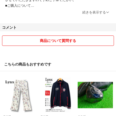
■ご購入について
即購入OKです。深夜早朝お時間はお気になさらずご購入ください。
続きを表示する
■他サイトへの出品について
他サイトでも出品しておりますので、商品を取り下げる場合がありま
コメント
す。予めご了承ください。
■お取り置き、専用購入について
申し訳ございませんが致しかねます。
商品について質問する
■その他
ペットは飼っておらず、タバコも吸いません。その点についてはご安心
ください。
こちらの商品もおすすめです