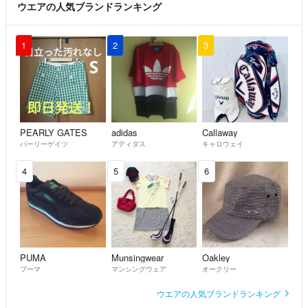
ウエアの人気ブランドランキング
1
2
3
PEARLY GATES
adidas
Callaway
パーリーゲイツ
アディダス
キャロウェイ
4
5
6
PUMA
Munsingwear
Oakley
プーマ
マンシングウェア
オークリー
ウエアの人気ブランドランキング