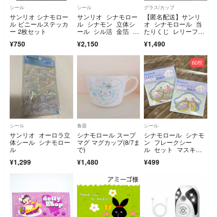
シール
シール
グラス/カップ
サンリオ シナモロー
サンリオ シナモロー
【匿名配送】サンリ
ル ビニールステッカ
ル シナモン 立体シ
オ シナモロール 当
ー 2枚セット
ール シル活 金箔 ク
たりくじ レリーフマ
リスタル 宝石 デ
グ
¥750
¥2,150
¥1,490
コ キラキラ ぷっく
り おはじき
シール
食器
シール
サンリオ オーロラ立
シナモロール スープ
シナモロール シナモ
体シール シナモロー
マグ マグカップ(8/7ま
ン フレークシー
ル
で)
ル セット マスキン
グ素材 サンリオ
¥1,299
¥1,480
¥499