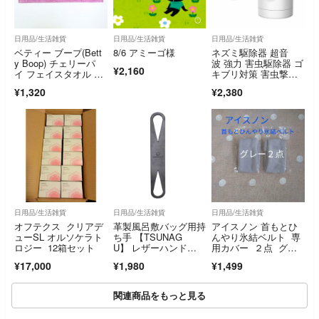
日用品/生活雑貨
日用品/生活雑貨
日用品/生活雑貨
ベティー ブープ(Bett
8/6 アミーゴ様
ネズミ駆除器 超音
y Boop) チェリーパ
波 強力 害虫駆除器 ゴ
¥2,160
イ フェイスタオル ベ
キブリ対策 害虫撃
ティちゃん
退 蚊よけ360°回転
¥1,320
¥2,380
式 約100-350㎡有効範
囲 静音 無臭 無毒
日用品/生活雑貨
日用品/生活雑貨
日用品/生活雑貨
オフテクス クリアデ
革製風呂敷バッグ用持
アイスノン 首もとひ
ューSL オルソケラト
ち手 【TSUNAG
んやり氷結ベルト 専
ロジー 12箱セット
U】 レザーハンド
用カバー ２点 グレ
ル 約32cm
ー 限定色
¥17,000
¥1,980
¥1,499
関連商品をもっと見る