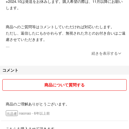
※2024.10は発送をお休みします。購入希望の際は、11月以降にお願い
します。
商品へのご質問等はコメントしていただければ対応いたします。
ただし、返信したにもかかわらず、無視された方とのお付き合いはご遠
慮させていただきます。
また、商品掲載の際気をつけてはおりますが、誤字脱字、入力ミスなど
続きを表示する
で商品説明に不備が発生する場合がありますので、必ず商品の写真をご
確認の上購入をお願いします。
コメント
送料の関係上、小さく梱包しての発送になります。ご了承下さい。
商品について質問する
評価につきまして、
過去に値下げの要求ならびに発送を急ぐ要求があった上に、商品に不備
があったかのような対応がなされました。こういった方との取り引きは
商品のご理解ありがとうございます。
今後一切ご遠慮いたします。
naonao
- 6年以上前
出品者
商品につきましては十分気をつけておりますが、商品説明をご確認の
上、購入していただけたらと思います。
こちらを購入させて頂きます