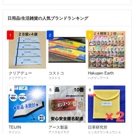
日用品/生活雑貨の人気ブランドランキング
1
2
3
クリアデュー
コストコ
Hakugen Earth
クリアデュー
コストコ
ハクゲンアース
4
5
6
TEIJIN
アース製薬
日革研究所
テイジン
アースセイヤク
ニッカクケンキュウショ